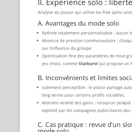
II. Expérience solo : libert
Analyse du joueur qui utilise les free spins un
A. Avantages du mode solo
Rythme totalement personnalisable ; aucun be
Absence de pression communautaire ; chaque d
sur l’influence du groupe.
Optimisation fine des paramètres de mise grâce
jeu choisi, comme
Starburst
qui propose un R
B. Inconvénients et limites soci
Isolement perceptible ; le plaisir partagé aut
long terme pour certains profils sociables.
Moindre viralité des gains ; lorsqu’un jackpot
exploité par les campagnes publicitaires des 
C. Cas pratique : revue d’un slo
mode solo