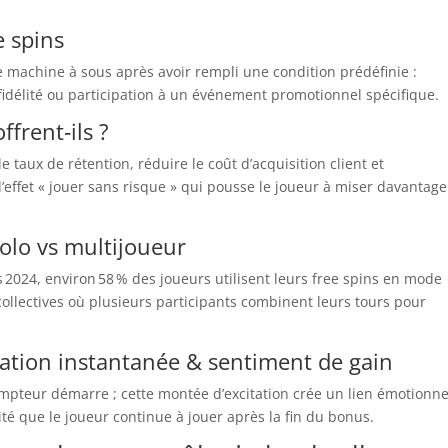
e spins
e machine à sous après avoir rempli une condition prédéfinie :
délité ou participation à un événement promotionnel spécifique.
ffrent‑ils ?
 taux de rétention, réduire le coût d’acquisition client et
effet « jouer sans risque » qui pousse le joueur à miser davantage
 solo vs multijoueur
 2024, environ 58 % des joueurs utilisent leurs free spins en mode
collectives où plusieurs participants combinent leurs tours pour
tation instantanée & sentiment de gain
mpteur démarre ; cette montée d’excitation crée un lien émotionne
té que le joueur continue à jouer après la fin du bonus.