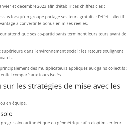
nvier et décembre 2023 afin d’établir ces chiffres clés :
sus lorsqu’un groupe partage ses tours gratuits ; l’effet collectif
vantage à convertir le bonus en mises réelles.
ur attend que ses co‑participants terminent leurs tours avant de
t supérieure dans l’environnement social ; les retours soulignent
boards.
principalement des multiplicateurs appliqués aux gains collectifs ;
entiel comparé aux tours isolés.
 sur les stratégies de mise avec les
 ou en équipe.
 solo
e progression arithmétique ou géométrique afin d’optimiser leur