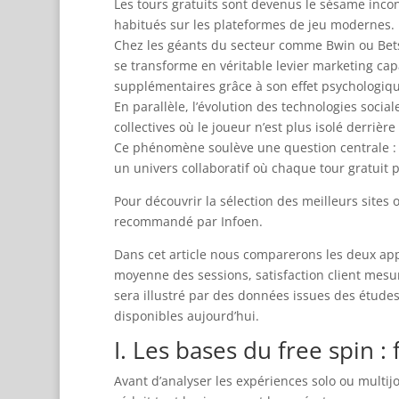
Les tours gratuits sont devenus le sésame incon
habitués sur les plateformes de jeu modernes.
Chez les géants du secteur comme Bwin ou Betsso
se transforme en véritable levier marketing ca
supplémentaires grâce à son effet psychologiq
En parallèle, l’évolution des technologies soci
collectives où le joueur n’est plus isolé derri
Ce phénomène soulève une question centrale : fa
un univers collaboratif où chaque tour gratuit p
Pour découvrir la sélection des meilleurs sites 
recommandé par Infoen.
Dans cet article nous comparerons les deux app
moyenne des sessions, satisfaction client mesu
sera illustré par des données issues des études
disponibles aujourd’hui.
I. Les bases du free spin 
Avant d’analyser les expériences solo ou multij