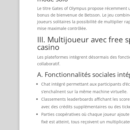
Le titre Gates of Olympus propose récemment un
bonus de bienvenue de Betsson. Le jeu combine u
joueurs solitaires la possibilité de multiplier 
mise maximale contrôlée.
III. Multijoueur avec free 
casino
Les plateformes intègrent désormais des fonct
collaboratif.
A. Fonctionnalités sociales int
Chat intégré permettant aux participants d’é
s’enchaînent sur la même machine virtuelle.
Classements leaderboards affichant les scor
avec des crédits supplémentaires ou des tick
Parties coopératives où chaque joueur ajoute 
fixé est atteint, tous reçoivent un multiplica