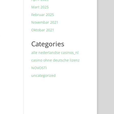
Mart 2025
Februar 2025
Novembar 2021
Oktobar 2021
e
Categories
alle nederlandse casinos_nl
casino ohne deutsche lizenz
NOVOSTI
uncategorized