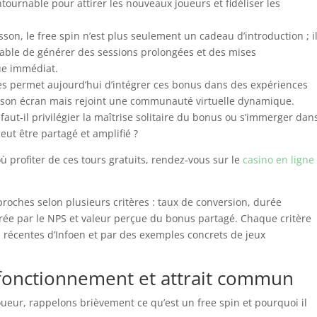
tournable pour attirer les nouveaux joueurs et fidéliser les
n, le free spin n’est plus seulement un cadeau d’introduction ; i
pable de générer des sessions prolongées et des mises
ue immédiat.
ales permet aujourd’hui d’intégrer ces bonus dans des expériences
ère son écran mais rejoint une communauté virtuelle dynamique.
ut‑il privilégier la maîtrise solitaire du bonus ou s’immerger dan
eut être partagé et amplifié ?
où profiter de ces tours gratuits, rendez‑vous sur le
casino en ligne
roches selon plusieurs critères : taux de conversion, durée
rée par le NPS et valeur perçue du bonus partagé. Chaque critère
 récentes d’Infoen et par des exemples concrets de jeux
: fonctionnement et attrait commun
oueur, rappelons brièvement ce qu’est un free spin et pourquoi il