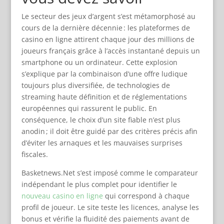
Le secteur des jeux d’argent s’est métamorphosé au
cours de la dernière décennie : les plateformes de
casino en ligne attirent chaque jour des millions de
joueurs français grâce à l’accès instantané depuis un
smartphone ou un ordinateur. Cette explosion
s’explique par la combinaison d’une offre ludique
toujours plus diversifiée, de technologies de
streaming haute définition et de réglementations
européennes qui rassurent le public. En
conséquence, le choix d’un site fiable n’est plus
anodin ; il doit être guidé par des critères précis afin
d’éviter les arnaques et les mauvaises surprises
fiscales.
Basketnews.Net s’est imposé comme le comparateur
indépendant le plus complet pour identifier le
nouveau casino en ligne
qui correspond à chaque
profil de joueur. Le site teste les licences, analyse les
bonus et vérifie la fluidité des paiements avant de