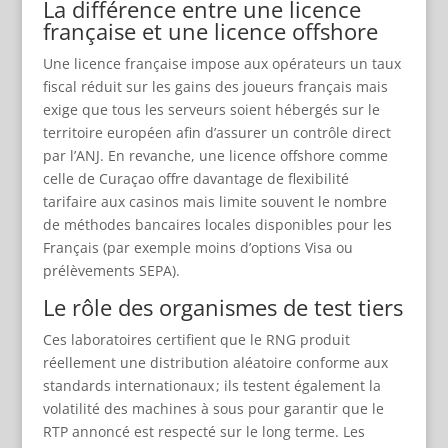
La différence entre une licence
française et une licence offshore
Une licence française impose aux opérateurs un taux
fiscal réduit sur les gains des joueurs français mais
exige que tous les serveurs soient hébergés sur le
territoire européen afin d’assurer un contrôle direct
par l’ANJ. En revanche, une licence offshore comme
celle de Curaçao offre davantage de flexibilité
tarifaire aux casinos mais limite souvent le nombre
de méthodes bancaires locales disponibles pour les
Français (par exemple moins d’options Visa ou
prélèvements SEPA).
Le rôle des organismes de test tiers
Ces laboratoires certifient que le RNG produit
réellement une distribution aléatoire conforme aux
standards internationaux ; ils testent également la
volatilité des machines à sous pour garantir que le
RTP annoncé est respecté sur le long terme. Les