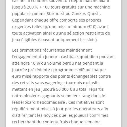
casino : il combine souvent un dépôt matché allant
jusqu’à 200 % + 100 tours gratuits sur une machine
populaire comme Starburst ou Gonzo’s Quest .
Cependant chaque offre comporte ses propres
exigences telles qu’une mise minimum (€10) avant
toute activation ainsi qu’une sélection restreinte de
jeux éligibles (souvent uniquement les slots).
Les promotions récurrentes maintiennent
l’engagement du joueur : cashback quotidien pouvant
atteindre 10 % du volume perdu net pendant la
journée précédente ; programmes VIP où chaque
euro misé rapporte des points échangeables contre
des retraits sans wagering ; tournois exclusifs
mettant en jeu jusqu’à 50 000 € au total répartis
entre plusieurs gagnants selon leur rang dans le
leaderboard hebdomadaire . Ces initiatives sont
régulièrement mises à jour par les opérateurs afin
d’attirer tant les novices que les joueurs confirmés
recherchant du contenu frais chaque semaine.