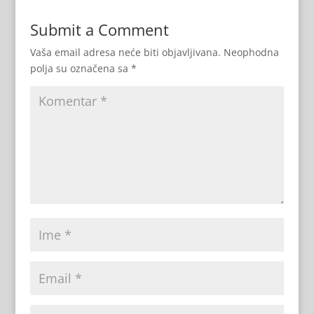
Submit a Comment
Vaša email adresa neće biti objavljivana.
Neophodna
polja su označena sa
*