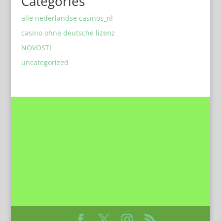
Categories
alle nederlandse casinos_nl
casino ohne deutsche lizenz
NOVOSTI
uncategorized