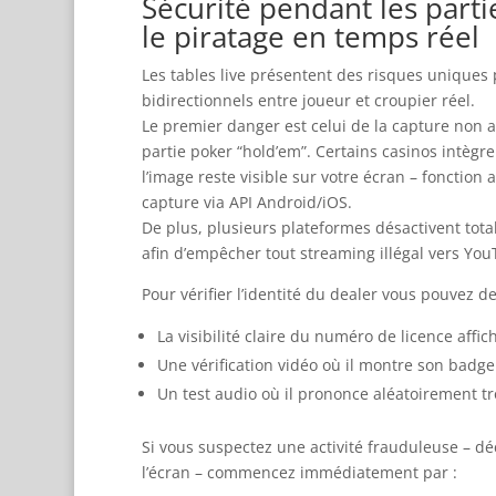
Sécurité pendant les partie
le piratage en temps réel
Les tables live présentent des risques uniques
bidirectionnels entre joueur et croupier réel.
Le premier danger est celui de la capture non a
partie poker “hold’em”. Certains casinos intèg
l’image reste visible sur votre écran – fonctio
capture via API Android/iOS.
De plus, plusieurs plateformes désactivent tota
afin d’empêcher tout streaming illégal vers You
Pour vérifier l’identité du dealer vous pouvez 
La visibilité claire du numéro de licence affich
Une vérification vidéo où il montre son badg
Un test audio où il prononce aléatoirement tro
Si vous suspectez une activité frauduleuse – déc
l’écran – commencez immédiatement par :