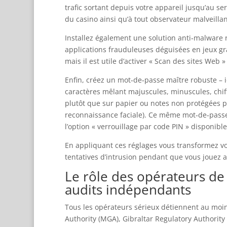
trafic sortant depuis votre appareil jusqu’au se
du casino ainsi qu’à tout observateur malveilla
Installez également une solution anti‑malware
applications frauduleuses déguisées en jeux gra
mais il est utile d’activer « Scan des sites Web » vi
Enfin, créez un mot‑de‑passe maître robuste 
caractères mêlant majuscules, minuscules, chiff
plutôt que sur papier ou notes non protégées 
reconnaissance faciale). Ce même mot‐de‐passe p
l’option « verrouillage par code PIN » disponibl
En appliquant ces réglages vous transformez v
tentatives d’intrusion pendant que vous jouez a
Le rôle des opérateurs de 
audits indépendants
Tous les opérateurs sérieux détiennent au moin
Authority (MGA), Gibraltar Regulatory Authori