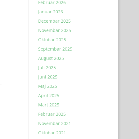
Februar 2026
Januar 2026
Decembar 2025
Novembar 2025
Oktobar 2025
Septembar 2025
August 2025
Juli 2025
Juni 2025
e
Maj 2025
April 2025
Mart 2025
Februar 2025
Novembar 2021
Oktobar 2021