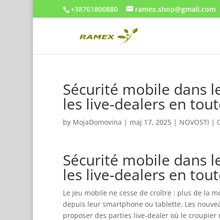
+38761800880
ramex.shop@gmail.com
Sécurité mobile dans l
les live‑dealers en tou
by
MojaDomovina
|
maj 17, 2025
|
NOVOSTI
|
Sécurité mobile dans l
les live‑dealers en tou
Le jeu mobile ne cesse de croître : plus de la 
depuis leur smartphone ou tablette. Les nouvea
proposer des parties live‑dealer où le croupier 