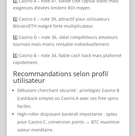
2️⃣ Casino A – note 41, solide côté capital boost mais
exigences élevées limitent ROI moyen.
3️⃣ Casino E – note 39, attractif pour utilisateurs
Bitcoin/ETH malgré forte multiplicateur.
4️⃣ Casino D – note 36, idéal compétiteurs amateurs
tournois mais moins rentable individuellement.
5️⃣ Casino B – note 34, fiable cash back mais plafonné
rapidement.
Recommandations selon profil
utilisateur
Débutant cherchant sécurité : privilégiez Casino B
(cashback simple) ou Casino A avec ses free spins
faciles.
High‑roller disposant bankroll importante : optez
pour Casino C, conversion points → BTC maximise
valeur monétaire.