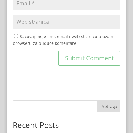
Sačuvaj moje ime, email i web stranicu u ovom
browseru za buduće komentare.
Pretraga
Recent Posts