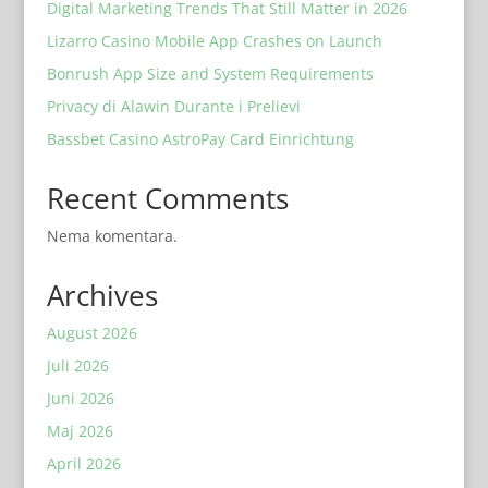
Digital Marketing Trends That Still Matter in 2026
Lizarro Casino Mobile App Crashes on Launch
Bonrush App Size and System Requirements
Privacy di Alawin Durante i Prelievi
Bassbet Casino AstroPay Card Einrichtung
Recent Comments
Nema komentara.
Archives
August 2026
Juli 2026
Juni 2026
Maj 2026
April 2026