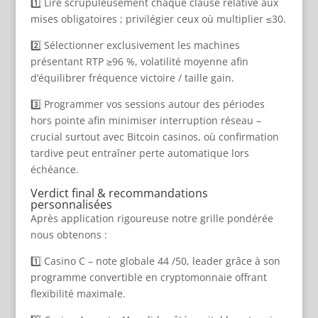
1️⃣ Lire scrupuleusement chaque clause relative aux
mises obligatoires ; privilégier ceux où multiplier ≤30.
2️⃣ Sélectionner exclusivement les machines
présentant RTP ≥96 %, volatilité moyenne afin
d’équilibrer fréquence victoire / taille gain.
3️⃣ Programmer vos sessions autour des périodes
hors pointe afin minimiser interruption réseau –
crucial surtout avec Bitcoin casinos, où confirmation
tardive peut entraîner perte automatique lors
échéance.
Verdict final & recommandations
personnalisées
Après application rigoureuse notre grille pondérée
nous obtenons :
1️⃣ Casino C – note globale 44 /50, leader grâce à son
programme convertible en cryptomonnaie offrant
flexibilité maximale.