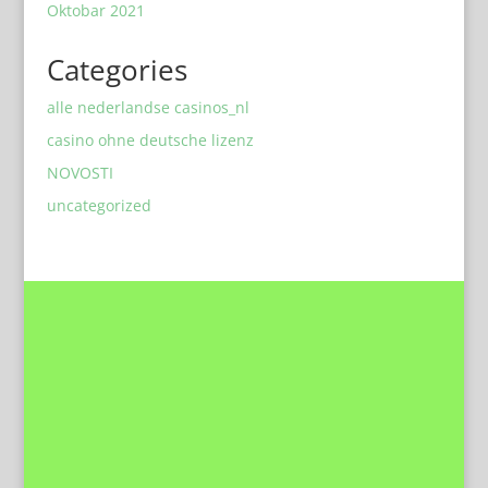
Oktobar 2021
Categories
alle nederlandse casinos_nl
casino ohne deutsche lizenz
NOVOSTI
uncategorized