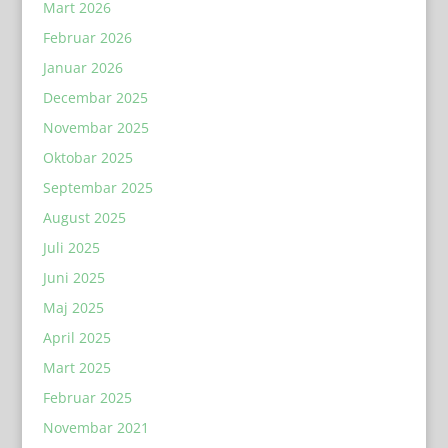
Mart 2026
Februar 2026
Januar 2026
Decembar 2025
Novembar 2025
Oktobar 2025
Septembar 2025
August 2025
Juli 2025
Juni 2025
Maj 2025
April 2025
Mart 2025
Februar 2025
Novembar 2021