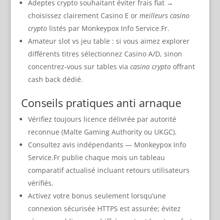
Adeptes crypto souhaitant éviter frais fiat →
choisissez clairement Casino E or
meilleurs casino
crypto
listés par Monkeypox Info Service.Fr.
Amateur slot vs jeu table : si vous aimez explorer
différents titres sélectionnez Casino A/D, sinon
concentrez-vous sur tables via
casino crypto
offrant
cash back dédié.
Conseils pratiques anti arnaque
Vérifiez toujours licence délivrée par autorité
reconnue (Malte Gaming Authority ou UKGC).
Consultez avis indépendants — Monkeypox Info
Service.Fr publie chaque mois un tableau
comparatif actualisé incluant retours utilisateurs
vérifiés.
Activez votre bonus seulement lorsqu’une
connexion sécurisée HTTPS est assurée; évitez