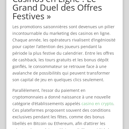
Grand Duel des Offres
Festives »
Les promotions saisonnières sont devenues un pilier
incontournable du marketing des casinos en ligne.
Chaque année, les opérateurs rivalisent d’ingéniosité
pour capter l’attention des joueurs pendant la
période la plus festive du calendrier. Entre les offres
de cashback, les tours gratuits et les bonus dépôt
gonflés, le consommateur se retrouve face à une
avalanche de possibilités qui peuvent transformer
son capital de jeu en quelques clics seulement.
Parallèlement, l’essor du paiement en
cryptomonnaies a donné naissance à une nouvelle
catégorie d’établissements appelés
casino en crypto
.
Ces plateformes proposent souvent des conditions
exclusives pendant les fêtes, comme des bonus
libellés en Bitcoin ou Ethereum, afin d’attirer les