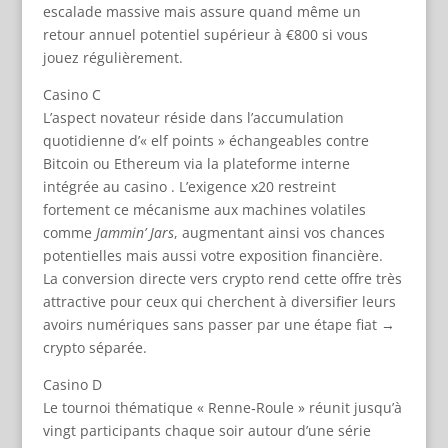
escalade massive mais assure quand même un
retour annuel potentiel supérieur à €800 si vous
jouez régulièrement.
Casino C
L’aspect novateur réside dans l’accumulation
quotidienne d’« elf points » échangeables contre
Bitcoin ou Ethereum via la plateforme interne
intégrée au casino . L’exigence x20 restreint
fortement ce mécanisme aux machines volatiles
comme
Jammin’ Jars
, augmentant ainsi vos chances
potentielles mais aussi votre exposition financière.
La conversion directe vers crypto rend cette offre très
attractive pour ceux qui cherchent à diversifier leurs
avoirs numériques sans passer par une étape fiat →
crypto séparée.
Casino D
Le tournoi thématique « Renne‑Roule » réunit jusqu’à
vingt participants chaque soir autour d’une série