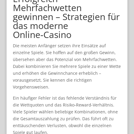
Mehrfachwetten
gewinnen – Strategien für
das moderne
Online‑Casino
Die meisten Anfänger setzen ihre Einsätze auf
einzelne Spiele. Sie hoffen auf den großen Gewinn,
übersehen aber das Potenzial von Mehrfachwetten.
Dabei kombinieren Sie mehrere Spiele zu einer Wette
und erhöhen die Gewinnchance erheblich –
vorausgesetzt, Sie kennen die richtigen
Vorgehensweisen.
Ein häufiger Fehler ist das fehlende Verständnis für
die Wettquoten und das Risiko‑Reward‑Verhältnis.
Viele Spieler wählen beliebige Kombinationen, ohne
die Gesamtauszahlung zu prüfen. Das führt oft zu
enttäuschenden Verlusten, obwohl die einzelnen
Spiele gut laufen.