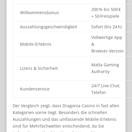
200 % bis 500 €
Willkommensbonus
+ 50 Freispiele
Auszahlungsgeschwindigkeit
Sofort (bis 24 h)
Vollwertige App
Mobile‑Erlebnis
&
Browser‑Version
Malta Gaming
Lizenz & Sicherheit
Authority
24/7 Live‑Chat,
Kundenservice
Telefon
Der Vergleich zeigt, dass Dragonia Casino in fast allen
Kategorien vorne liegt. Besonders die schnellen
Auszahlungen und das umfassende Mobile‑Erlebnis
sind für Mehrfachwetter entscheidend, da Sie