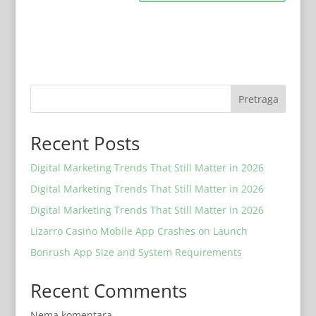
Pretraga
Recent Posts
Digital Marketing Trends That Still Matter in 2026
Digital Marketing Trends That Still Matter in 2026
Digital Marketing Trends That Still Matter in 2026
Lizarro Casino Mobile App Crashes on Launch
Bonrush App Size and System Requirements
Recent Comments
Nema komentara.