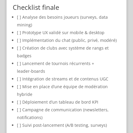
Checklist finale
[ ] Analyse des besoins joueurs (surveys, data
mining)
[ ] Prototype UX validé sur mobile & desktop
[ ] Implémentation du chat (public, privé, modéré)
[ ] Création de clubs avec système de rangs et
badges
[ ] Lancement de tournois récurrents +
leader‑boards
[ ] Intégration de streams et de contenus UGC
[ ] Mise en place d’une équipe de modération
hybride
[ ] Déploiement d’un tableau de bord KPI
[ ] Campagne de communication (newsletters,
notifications)
[ ] Suivi post‑lancement (A/B testing, surveys)