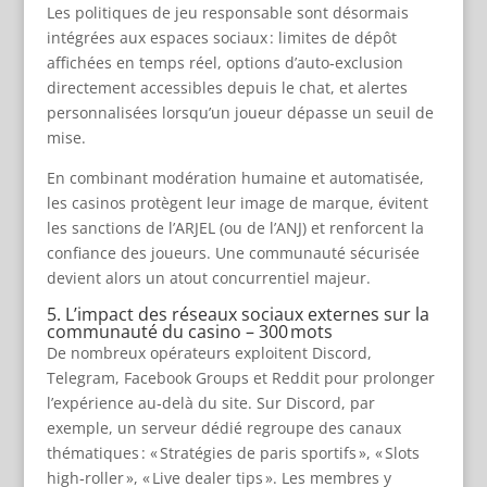
Les politiques de jeu responsable sont désormais
intégrées aux espaces sociaux : limites de dépôt
affichées en temps réel, options d’auto‑exclusion
directement accessibles depuis le chat, et alertes
personnalisées lorsqu’un joueur dépasse un seuil de
mise.
En combinant modération humaine et automatisée,
les casinos protègent leur image de marque, évitent
les sanctions de l’ARJEL (ou de l’ANJ) et renforcent la
confiance des joueurs. Une communauté sécurisée
devient alors un atout concurrentiel majeur.
5. L’impact des réseaux sociaux externes sur la
communauté du casino – 300 mots
De nombreux opérateurs exploitent Discord,
Telegram, Facebook Groups et Reddit pour prolonger
l’expérience au‑delà du site. Sur Discord, par
exemple, un serveur dédié regroupe des canaux
thématiques : « Stratégies de paris sportifs », « Slots
high‑roller », « Live dealer tips ». Les membres y