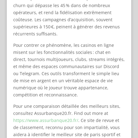
churn qui dépasse les 45 % dans de nombreux
opérateurs, et rend la fidélisation extrêmement
coûteuse. Les campagnes d’acquisition, souvent
supérieures à 150 €, peinent à générer des revenus
récurrents suffisants.
Pour contrer ce phénomène, les casinos en ligne
misent sur les fonctionnalités sociales : chat en
direct, tournois multijoueurs, clubs, streams intégrés,
et même des espaces communautaires sur Discord
ou Telegram. Ces outils transforment le simple lieu
de mise en argent en un véritable espace de vie
numérique où le joueur trouve appartenance,
compétition et reconnaissance.
Pour une comparaison détaillée des meilleurs sites,
consultez Assurbanque20.fr. Find out more at
https://www.assurbanque20.fr/
. Ce site de revue et
de classement, reconnu pour son impartialité, vous
aidera à identifier le meilleur site de paris sportif et