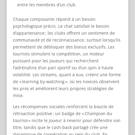
entre les membres d’un club.
Chaque composante répond à un besoin
psychologique précis. Le chat satisfait le besoin
d’appartenance ; les clubs offrent un sentiment de
communauté et de reconnaissance, surtout lorsqu’ils
permettent de débloquer des bonus exclusifs. Les
tournois stimulent la compétition, un moteur
puissant pour les joueurs qui recherchent
l’adrénaline d’un pari sportif ou d’un spin à haute
volatilité. Les streams, quant à eux, créent une forme
de « learning by watching », où les novices observent
les pros et améliorent leurs propres stratégies de
mise.
Les récompenses sociales renforcent la boucle de
rétroaction positive : un badge de « Champion du
tournoi » incite le joueur à revenir pour défendre son
titre, tandis que le cash‑back partagé crée une
dynamique de coopération au sein du club. En