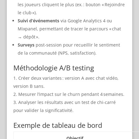
les joueurs cliquent le plus (ex. : bouton « Rejoindre
le club »).
Suivi d’événements
via Google Analytics 4 ou
Mixpanel, permettant de tracer le parcours « chat
→ dépôt ».
Surveys
post‑session pour recueillir le sentiment
de la communauté (NPS, satisfaction).
Méthodologie A/B testing
Créer deux variantes : version A avec chat vidéo,
version B sans.
Mesurer l’impact sur le churn pendant 4 semaines.
Analyser les résultats avec un test de chi‑carré
pour valider la significativité.
Exemple de tableau de bord
Objectif