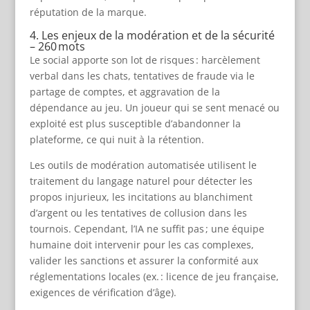
réputation de la marque.
4. Les enjeux de la modération et de la sécurité
– 260 mots
Le social apporte son lot de risques : harcèlement
verbal dans les chats, tentatives de fraude via le
partage de comptes, et aggravation de la
dépendance au jeu. Un joueur qui se sent menacé ou
exploité est plus susceptible d’abandonner la
plateforme, ce qui nuit à la rétention.
Les outils de modération automatisée utilisent le
traitement du langage naturel pour détecter les
propos injurieux, les incitations au blanchiment
d’argent ou les tentatives de collusion dans les
tournois. Cependant, l’IA ne suffit pas ; une équipe
humaine doit intervenir pour les cas complexes,
valider les sanctions et assurer la conformité aux
réglementations locales (ex. : licence de jeu française,
exigences de vérification d’âge).