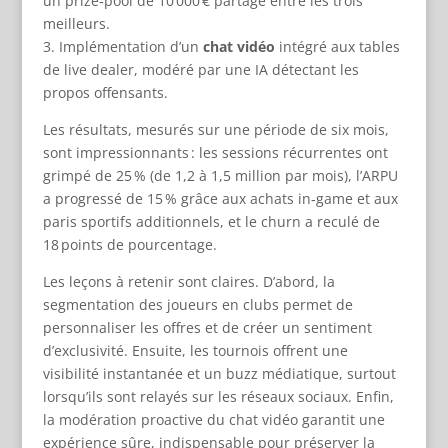
un prize‑pool de 10 000 € partagé entre les trois
meilleurs.
3. Implémentation d’un
chat vidéo
intégré aux tables
de live dealer, modéré par une IA détectant les
propos offensants.
Les résultats, mesurés sur une période de six mois,
sont impressionnants : les sessions récurrentes ont
grimpé de 25 % (de 1,2 à 1,5 million par mois), l’ARPU
a progressé de 15 % grâce aux achats in‑game et aux
paris sportifs additionnels, et le churn a reculé de
18 points de pourcentage.
Les leçons à retenir sont claires. D’abord, la
segmentation des joueurs en clubs permet de
personnaliser les offres et de créer un sentiment
d’exclusivité. Ensuite, les tournois offrent une
visibilité instantanée et un buzz médiatique, surtout
lorsqu’ils sont relayés sur les réseaux sociaux. Enfin,
la modération proactive du chat vidéo garantit une
expérience sûre, indispensable pour préserver la