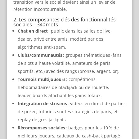
transition vers le social devient ainsi un levier de
rétention incontournable.
2. Les composantes clés des fonctionnalités
sociales – 340 mots
Chat en direct
: public dans les salles de live
dealer, privé entre amis, modéré par des
algorithmes anti‑spam.
Clubs/communautés
: groupes thématiques (fans
de slots à haute volatilité, amateurs de paris
sportifs, etc.) avec des rangs (bronze, argent, or).
Tournois multijoueurs
: compétitions
hebdomadaires de blackjack ou de roulette,
leader‑boards affichant les gains totaux.
Intégration de streams
: vidéos en direct de parties
de poker, tutoriels sur les stratégies de paris, et
replay de gros jackpots.
Récompenses sociales
: badges pour les 10 % de
meilleurs joueurs, cadeaux de cash‑back partagé