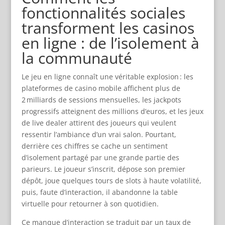
fonctionnalités sociales
transforment les casinos
en ligne : de l’isolement à
la communauté
Le jeu en ligne connaît une véritable explosion : les
plateformes de casino mobile affichent plus de
2 milliards de sessions mensuelles, les jackpots
progressifs atteignent des millions d’euros, et les jeux
de live dealer attirent des joueurs qui veulent
ressentir l’ambiance d’un vrai salon. Pourtant,
derrière ces chiffres se cache un sentiment
d’isolement partagé par une grande partie des
parieurs. Le joueur s’inscrit, dépose son premier
dépôt, joue quelques tours de slots à haute volatilité,
puis, faute d’interaction, il abandonne la table
virtuelle pour retourner à son quotidien.
Ce manque d’interaction se traduit par un taux de