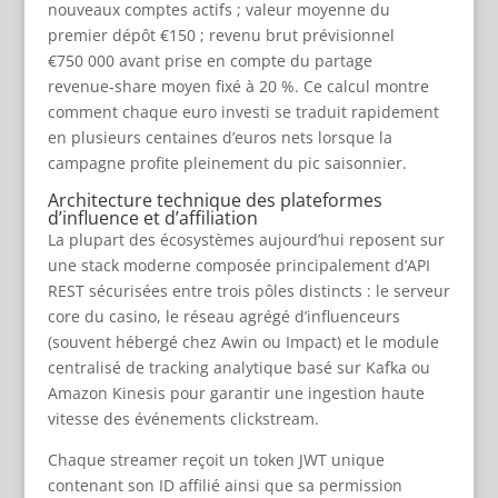
nouveaux comptes actifs ; valeur moyenne du
premier dépôt €150 ; revenu brut prévisionnel
€750 000 avant prise en compte du partage
revenue‑share moyen fixé à 20 %. Ce calcul montre
comment chaque euro investi se traduit rapidement
en plusieurs centaines d’euros nets lorsque la
campagne profite pleinement du pic saisonnier.
Architecture technique des plateformes
d’influence et d’affiliation
La plupart des écosystèmes aujourd’hui reposent sur
une stack moderne composée principalement d’API
REST sécurisées entre trois pôles distincts : le serveur
core du casino, le réseau agrégé d’influenceurs
(souvent hébergé chez Awin ou Impact) et le module
centralisé de tracking analytique basé sur Kafka ou
Amazon Kinesis pour garantir une ingestion haute
vitesse des événements clickstream.
Chaque streamer reçoit un token JWT unique
contenant son ID affilié ainsi que sa permission