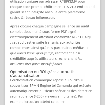
utilisation unique par adresse IP/NIPKEMV pour
chaque code promo ; chiffrement TLS v1.​3 end-to-end
garantissant intégrité absolue entre plateforme
casino & réseau influenceur.
Après clôture chaque campagne se lance un audit
complet documenté sous forme PDF signé
électroniquement attestant conformité RGPD + ARJEL
; cet audit est ensuite transmis aux autorités
compétentes ainsi qu’à nos partenaires médias tel
que
Bonus Paris Sportifs.Info
, renforçant ainsi
crédibilité auprès utilisateurs recherchant
les
meilleurs sites paris sportifs fiables
.
Optimisation du ROI grâce aux outils
d’automatisation
L’orchestration dynamique repose aujourd’hui
souvent sur BPMN Engine tel Camunda qui exécute
automatiquement plusieurs scénarios dès détection
seuil audience (>250k viewers simultanés). Par
exemple lorsqu’on atteint ce palier :