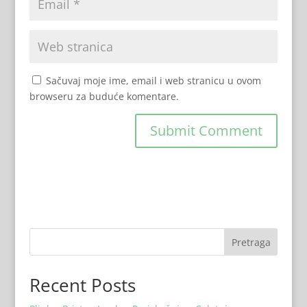
Sačuvaj moje ime, email i web stranicu u ovom
browseru za buduće komentare.
Pretraga
Recent Posts