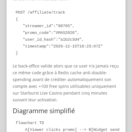
POST /affiliate/track

{

   "streamer_id":"98765",

   "promo_code":"XMAS2026",

   "user_id_hash":"a1b2c3d4",

   "timestamp":"2026-12-15T18:23:07Z"

Le back‑office valide alors que ce user n’a jamais reçu
ce même code grâce à Redis cache anti‐double‐
spending avant de créditer automatiquement son
compte avec +100 free spins utilisables uniquement
sur Starburst Live Casino pendant cinq minutes
suivant leur activation.
Diagramme simplifié
flowchart TD

    A[Viewer clicks promo] --> B[Widget sends requ