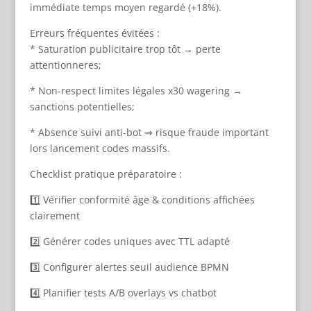
immédiate temps moyen regardé (+18%).
Erreurs fréquentes évitées :
* Saturation publicitaire trop tôt → perte
attentionneres;
* Non-respect limites légales x30 wagering →
sanctions potentielles;
* Absence suivi anti-bot ⇒ risque fraude important
lors lancement codes massifs.
Checklist pratique préparatoire :
1️⃣ Vérifier conformité âge & conditions affichées
clairement
2️⃣ Générer codes uniques avec TTL adapté
3️⃣ Configurer alertes seuil audience BPMN
4️⃣ Planifier tests A/B overlays vs chatbot