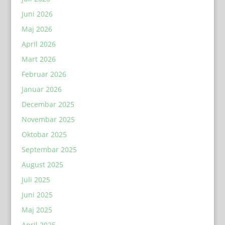
Juni 2026
Maj 2026
April 2026
Mart 2026
Februar 2026
Januar 2026
Decembar 2025
Novembar 2025
Oktobar 2025
Septembar 2025
August 2025
Juli 2025
Juni 2025
Maj 2025
April 2025