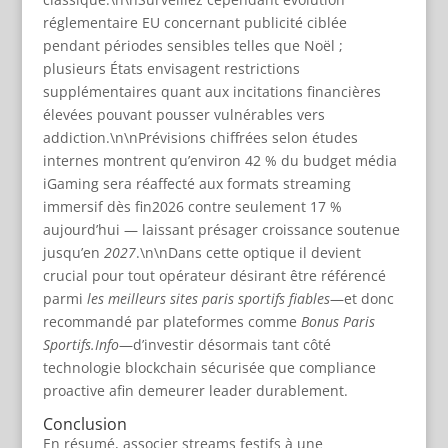
réglementaire EU concernant publicité ciblée
pendant périodes sensibles telles que Noël ;
plusieurs États envisagent restrictions
supplémentaires quant aux incitations financières
élevées pouvant pousser vulnérables vers
addiction.\n\nPrévisions chiffrées selon études
internes montrent qu’environ 42 % du budget média
iGaming sera réaffecté aux formats streaming
immersif dès fin2026 contre seulement 17 %
aujourd’hui — laissant présager croissance soutenue
jusqu’en
2027
.\n\nDans cette optique il devient
crucial pour tout opérateur désirant être référencé
parmi
les meilleurs sites paris sportifs fiables
—et donc
recommandé par plateformes comme
Bonus Paris
Sportifs.Info
—d’investir désormais tant côté
technologie blockchain sécurisée que compliance
proactive afin demeurer leader durablement.
Conclusion
En résumé, associer streams festifs à une