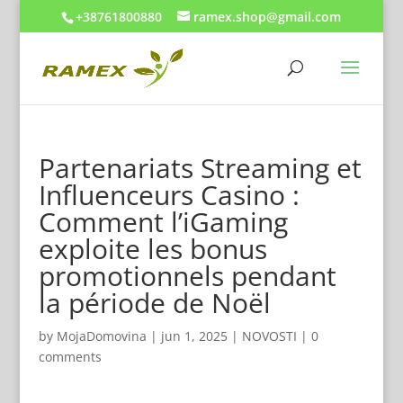
+38761800880
ramex.shop@gmail.com
Partenariats Streaming et
Influenceurs Casino :
Comment l’iGaming
exploite les bonus
promotionnels pendant
la période de Noël
by
MojaDomovina
|
jun 1, 2025
|
NOVOSTI
|
0
comments