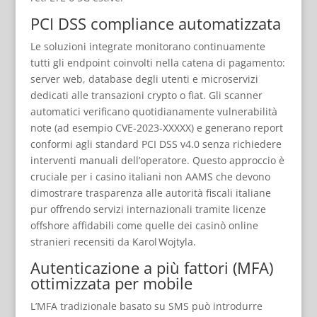
PCI DSS compliance automatizzata
Le soluzioni integrate monitorano continuamente
tutti gli endpoint coinvolti nella catena di pagamento:
server web, database degli utenti e microservizi
dedicati alle transazioni crypto o fiat. Gli scanner
automatici verificano quotidianamente vulnerabilità
note (ad esempio CVE‑2023‑XXXXX) e generano report
conformi agli standard PCI DSS v4.0 senza richiedere
interventi manuali dell’operatore. Questo approccio è
cruciale per i casino italiani non AAMS che devono
dimostrare trasparenza alle autorità fiscali italiane
pur offrendo servizi internazionali tramite licenze
offshore affidabili come quelle dei casinò online
stranieri recensiti da Karol Wojtyla.
Autenticazione a più fattori (MFA)
ottimizzata per mobile
L’MFA tradizionale basato su SMS può introdurre