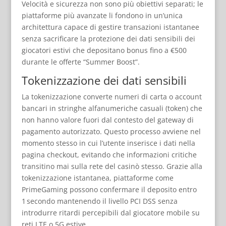
Velocità e sicurezza non sono più obiettivi separati; le
piattaforme più avanzate li fondono in un’unica
architettura capace di gestire transazioni istantanee
senza sacrificare la protezione dei dati sensibili dei
giocatori estivi che depositano bonus fino a €500
durante le offerte “Summer Boost”.
Tokenizzazione dei dati sensibili
La tokenizzazione converte numeri di carta o account
bancari in stringhe alfanumeriche casuali (token) che
non hanno valore fuori dal contesto del gateway di
pagamento autorizzato. Questo processo avviene nel
momento stesso in cui l’utente inserisce i dati nella
pagina checkout, evitando che informazioni critiche
transitino mai sulla rete del casinò stesso. Grazie alla
tokenizzazione istantanea, piattaforme come
PrimeGaming possono confermare il deposito entro
1 secondo mantenendo il livello PCI DSS senza
introdurre ritardi percepibili dal giocatore mobile su
reti LTE o 5G estive.