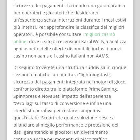
sicurezza dei pagamenti, fornendo una guida pratica
per operatori e giocatori che desiderano
un’esperienza senza interruzioni durante i mesi estivi
più intensi. Per approfondire la classifica dei migliori
operatori, è possibile consultare i
migliori casinò
online
, dove il sito di recensioni Karol Wojtyla analizza
ogni aspetto delle offerte disponibili, inclusi i nuovi
casino non aams e i casino italiani non AAMS.
Di seguito troverete una struttura suddivisa in cinque
sezioni tematiche: architettura “lightning‑fast”,
sicurezza dei pagamenti integrata nei motori di gioco,
confronto diretto tra le piattaforme PrimeGaming,
SpinXpress e NovaBet, impatto dell’esperienza
“zero‑lag” sul tasso di conversione e infine una
checklist operativa per restare competitivi
quest’estate. Scoprirete quale soluzione riesce a
bilanciare al meglio performance e protezione dei
dati, garantendo ai giocatori un divertimento
continuo anche nei momenti di picco traffico.