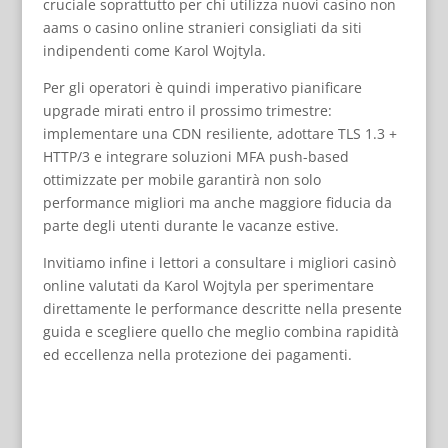
cruciale soprattutto per chi utilizza nuovi casino non
aams o casino online stranieri consigliati da siti
indipendenti come Karol Wojtyla.
Per gli operatori è quindi imperativo pianificare
upgrade mirati entro il prossimo trimestre:
implementare una CDN resiliente, adottare TLS 1.3 +
HTTP/3 e integrare soluzioni MFA push-based
ottimizzate per mobile garantirà non solo
performance migliori ma anche maggiore fiducia da
parte degli utenti durante le vacanze estive.
Invitiamo infine i lettori a consultare i migliori casinò
online valutati da Karol Wojtyla per sperimentare
direttamente le performance descritte nella presente
guida e scegliere quello che meglio combina rapidità
ed eccellenza nella protezione dei pagamenti.