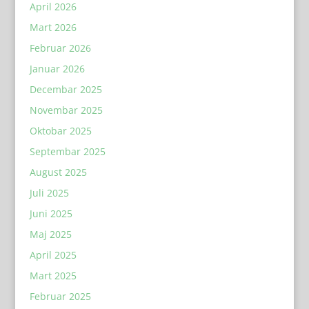
April 2026
Mart 2026
Februar 2026
Januar 2026
Decembar 2025
Novembar 2025
Oktobar 2025
Septembar 2025
August 2025
Juli 2025
Juni 2025
Maj 2025
April 2025
Mart 2025
Februar 2025