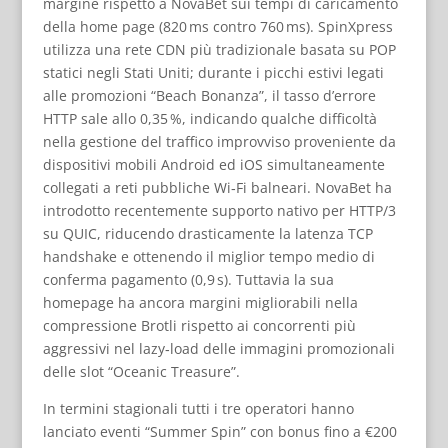
margine rispetto a NovaBet sui tempi di caricamento
della home page (820 ms contro 760 ms). SpinXpress
utilizza una rete CDN più tradizionale basata su POP
statici negli Stati Uniti; durante i picchi estivi legati
alle promozioni “Beach Bonanza”, il tasso d’errore
HTTP sale allo 0,35 %, indicando qualche difficoltà
nella gestione del traffico improvviso proveniente da
dispositivi mobili Android ed iOS simultaneamente
collegati a reti pubbliche Wi‑Fi balneari. NovaBet ha
introdotto recentemente supporto nativo per HTTP/3
su QUIC, riducendo drasticamente la latenza TCP
handshake e ottenendo il miglior tempo medio di
conferma pagamento (0,9 s). Tuttavia la sua
homepage ha ancora margini migliorabili nella
compressione Brotli rispetto ai concorrenti più
aggressivi nel lazy‑load delle immagini promozionali
delle slot “Oceanic Treasure”.
In termini stagionali tutti i tre operatori hanno
lanciato eventi “Summer Spin” con bonus fino a €200