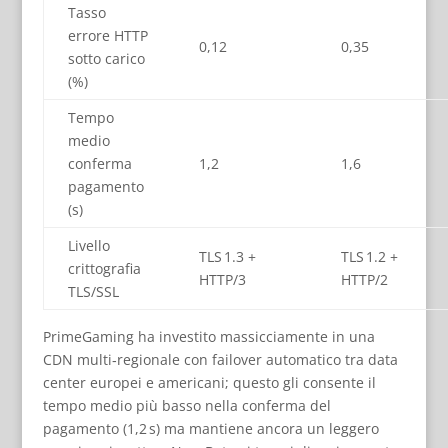
Tasso
errore HTTP
0,12
0,35
sotto carico
(%)
Tempo
medio
conferma
1,2
1,6
pagamento
(s)
Livello
TLS 1.3 +
TLS 1.2 +
crittografia
HTTP/3
HTTP/2
TLS/SSL
PrimeGaming ha investito massicciamente in una
CDN multi‑regionale con failover automatico tra data
center europei e americani; questo gli consente il
tempo medio più basso nella conferma del
pagamento (1,2 s) ma mantiene ancora un leggero