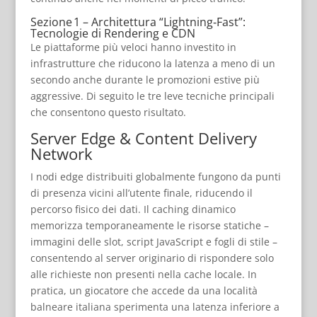
Sezione 1 – Architettura “Lightning‑Fast”:
Tecnologie di Rendering e CDN
Le piattaforme più veloci hanno investito in
infrastrutture che riducono la latenza a meno di un
secondo anche durante le promozioni estive più
aggressive. Di seguito le tre leve tecniche principali
che consentono questo risultato.
Server Edge & Content Delivery
Network
I nodi edge distribuiti globalmente fungono da punti
di presenza vicini all’utente finale, riducendo il
percorso fisico dei dati. Il caching dinamico
memorizza temporaneamente le risorse statiche –
immagini delle slot, script JavaScript e fogli di stile –
consentendo al server originario di rispondere solo
alle richieste non presenti nella cache locale. In
pratica, un giocatore che accede da una località
balneare italiana sperimenta una latenza inferiore a