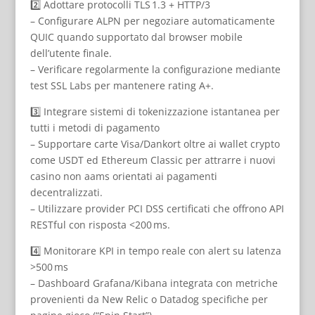
2️⃣ Adottare protocolli TLS 1.3 + HTTP/3
– Configurare ALPN per negoziare automaticamente
QUIC quando supportato dal browser mobile
dell’utente finale.
– Verificare regolarmente la configurazione mediante
test SSL Labs per mantenere rating A+.
3️⃣ Integrare sistemi di tokenizzazione istantanea per
tutti i metodi di pagamento
– Supportare carte Visa/Dankort oltre ai wallet crypto
come USDT ed Ethereum Classic per attrarre i nuovi
casino non aams orientati ai pagamenti
decentralizzati.
– Utilizzare provider PCI DSS certificati che offrono API
RESTful con risposta <200 ms.
4️⃣ Monitorare KPI in tempo reale con alert su latenza
>500 ms
– Dashboard Grafana/Kibana integrata con metriche
provenienti da New Relic o Datadog specifiche per