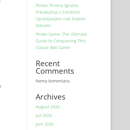
e
Plinko: Pristna Igralna
Preizkušnja s Celotnim
Upravljanjem nad Svojimi
Stávami
Plinko Game: The Ultimate
Guide to Conquering This
Classic Ball Game
Recent
Comments
Nema komentara.
r
Archives
August 2026
Juli 2026
Juni 2026