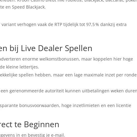
tte en Speed Blackjack.
 variant verhogen vaak de RTP tijdelijk tot 97,5 % dankzij extra
 bij Live Dealer Spellen
adverteren enorme welkomstbonussen, maar koppelen hier hoge
e kleine lettertjes.
ekkelijke spellen hebben, maar een lage maximale inzet per ronde
n een gerenommeerde autoriteit kunnen uitbetalingen weken duren
nsparante bonusvoorwaarden, hoge inzetlimieten en een licentie
rect te Beginnen
gevens in en bevestig je e‑mail.