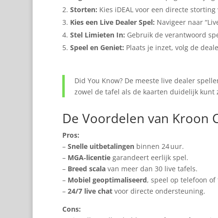
Storten:
Kies iDEAL voor een directe storting
Kies een Live Dealer Spel:
Navigeer naar “Live
Stel Limieten In:
Gebruik de verantwoord spel
Speel en Geniet:
Plaats je inzet, volg de deal
Did You Know? De meeste live dealer spelle
zowel de tafel als de kaarten duidelijk kunt 
De Voordelen van Kroon C
Pros:
–
Snelle uitbetalingen
binnen 24 uur.
–
MGA‑licentie
garandeert eerlijk spel.
–
Breed scala
van meer dan 30 live tafels.
–
Mobiel geoptimaliseerd
, speel op telefoon of 
–
24/7 live chat
voor directe ondersteuning.
Cons: