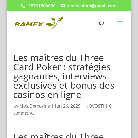
+38761800880
ramex.shop@gmail.com
Les maîtres du Three
Card Poker : stratégies
gagnantes, interviews
exclusives et bonus des
casinos en ligne
by
MojaDomovina
|
jun 26, 2025
|
NOVOSTI
|
0
comments
Les maîtres du Three