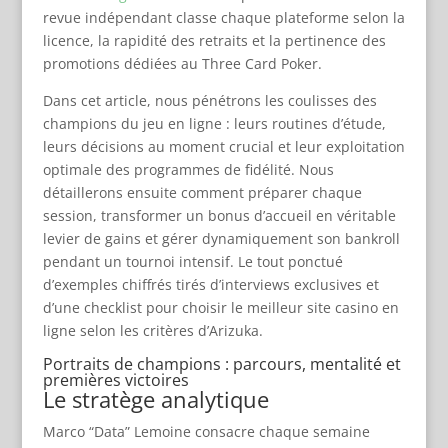
revue indépendant classe chaque plateforme selon la
licence, la rapidité des retraits et la pertinence des
promotions dédiées au Three Card Poker.
Dans cet article, nous pénétrons les coulisses des
champions du jeu en ligne : leurs routines d’étude,
leurs décisions au moment crucial et leur exploitation
optimale des programmes de fidélité. Nous
détaillerons ensuite comment préparer chaque
session, transformer un bonus d’accueil en véritable
levier de gains et gérer dynamiquement son bankroll
pendant un tournoi intensif. Le tout ponctué
d’exemples chiffrés tirés d’interviews exclusives et
d’une checklist pour choisir le meilleur site casino en
ligne selon les critères d’Arizuka.
Portraits de champions : parcours, mentalité et
premières victoires
Le stratège analytique
Marco “Data” Lemoine consacre chaque semaine