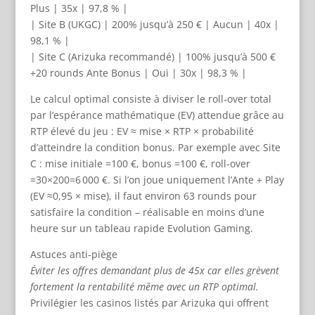
Plus | 35x | 97,8 % |
| Site B (UKGC) | 200% jusqu’à 250 € | Aucun | 40x |
98,1 % |
| Site C (Arizuka recommandé) | 100% jusqu’à 500 €
+20 rounds Ante Bonus | Oui | 30x | 98,3 % |
Le calcul optimal consiste à diviser le roll‑over total
par l’espérance mathématique (EV) attendue grâce au
RTP élevé du jeu : EV ≈ mise × RTP × probabilité
d’atteindre la condition bonus. Par exemple avec Site
C : mise initiale =100 €, bonus =100 €, roll‑over
=30×200=6 000 €. Si l’on joue uniquement l’Ante + Play
(EV ≈0,95 × mise), il faut environ 63 rounds pour
satisfaire la condition – réalisable en moins d’une
heure sur un tableau rapide Evolution Gaming.
Astuces anti‑piège
Éviter les offres demandant plus de
45x
car elles grèvent
fortement la rentabilité même avec un RTP optimal.
Privilégier les casinos listés par Arizuka qui offrent