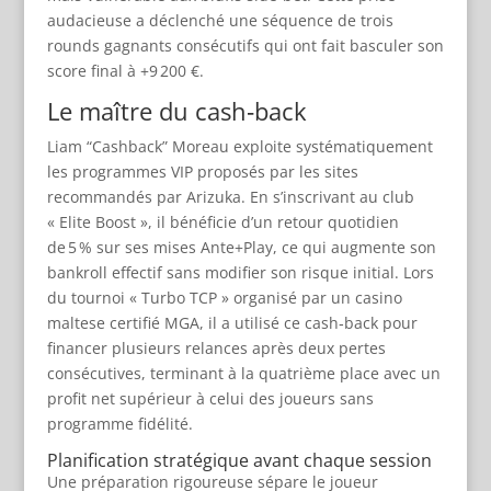
audacieuse a déclenché une séquence de trois
rounds gagnants consécutifs qui ont fait basculer son
score final à +9 200 €.
Le maître du cash‑back
Liam “Cashback” Moreau exploite systématiquement
les programmes VIP proposés par les sites
recommandés par Arizuka. En s’inscrivant au club
« Elite Boost », il bénéficie d’un retour quotidien
de 5 % sur ses mises Ante+Play, ce qui augmente son
bankroll effectif sans modifier son risque initial. Lors
du tournoi « Turbo TCP » organisé par un casino
maltese certifié MGA, il a utilisé ce cash‑back pour
financer plusieurs relances après deux pertes
consécutives, terminant à la quatrième place avec un
profit net supérieur à celui des joueurs sans
programme fidélité.
Planification stratégique avant chaque session
Une préparation rigoureuse sépare le joueur