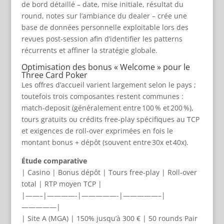
de bord détaillé – date, mise initiale, résultat du
round, notes sur l’ambiance du dealer – crée une
base de données personnelle exploitable lors des
revues post‑session afin d’identifier les patterns
récurrents et affiner la stratégie globale.
Optimisation des bonus « Welcome » pour le
Three Card Poker
Les offres d’accueil varient largement selon le pays ;
toutefois trois composantes restent communes :
match‑deposit (généralement entre 100 % et 200 %),
tours gratuits ou crédits free‑play spécifiques au TCP
et exigences de roll‑over exprimées en fois le
montant bonus + dépôt (souvent entre 30x et 40x).
Étude comparative
| Casino | Bonus dépôt | Tours free‑play | Roll‑over
total | RTP moyen TCP |
|——–|————-|—————-|—————–|
—————|
| Site A (MGA) | 150% jusqu’à 300 € | 50 rounds Pair