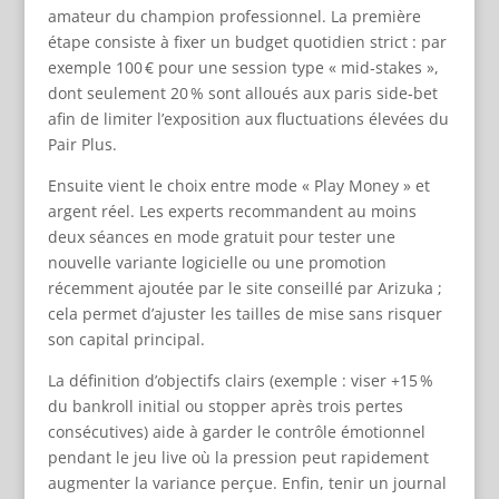
amateur du champion professionnel. La première
étape consiste à fixer un budget quotidien strict : par
exemple 100 € pour une session type « mid‑stakes »,
dont seulement 20 % sont alloués aux paris side‑bet
afin de limiter l’exposition aux fluctuations élevées du
Pair Plus.
Ensuite vient le choix entre mode « Play Money » et
argent réel. Les experts recommandent au moins
deux séances en mode gratuit pour tester une
nouvelle variante logicielle ou une promotion
récemment ajoutée par le site conseillé par Arizuka ;
cela permet d’ajuster les tailles de mise sans risquer
son capital principal.
La définition d’objectifs clairs (exemple : viser +15 %
du bankroll initial ou stopper après trois pertes
consécutives) aide à garder le contrôle émotionnel
pendant le jeu live où la pression peut rapidement
augmenter la variance perçue. Enfin, tenir un journal