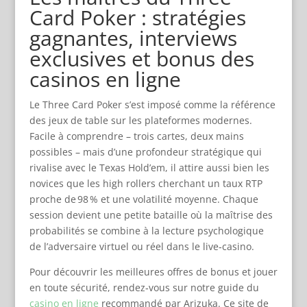
Card Poker : stratégies
gagnantes, interviews
exclusives et bonus des
casinos en ligne
Le Three Card Poker s’est imposé comme la référence
des jeux de table sur les plateformes modernes.
Facile à comprendre – trois cartes, deux mains
possibles – mais d’une profondeur stratégique qui
rivalise avec le Texas Hold’em, il attire aussi bien les
novices que les high rollers cherchant un taux RTP
proche de 98 % et une volatilité moyenne. Chaque
session devient une petite bataille où la maîtrise des
probabilités se combine à la lecture psychologique
de l’adversaire virtuel ou réel dans le live‑casino.
Pour découvrir les meilleures offres de bonus et jouer
en toute sécurité, rendez‑vous sur notre guide du
casino en ligne
recommandé par Arizuka. Ce site de