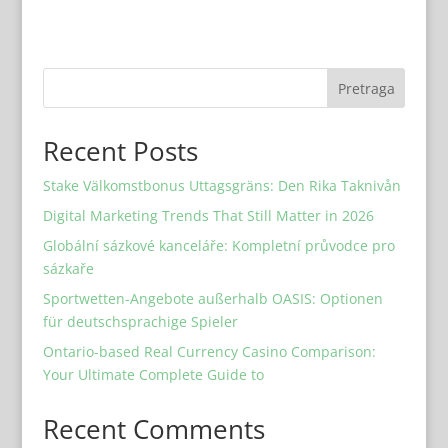
Pretraga
Recent Posts
Stake Välkomstbonus Uttagsgräns: Den Rika Taknivån
Digital Marketing Trends That Still Matter in 2026
Globální sázkové kanceláře: Kompletní průvodce pro
sázkaře
Sportwetten-Angebote außerhalb OASIS: Optionen
für deutschsprachige Spieler
Ontario-based Real Currency Casino Comparison:
Your Ultimate Complete Guide to
Recent Comments