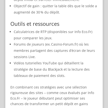
Objectif de gain : quitter la table dès que le solde a
augmenté de 30 % du dépôt.
Outils et ressources
Calculatrices de RTP (disponibles sur Info Eco.Fr)
pour comparer les jeux.
Forums de joueurs (ex. Casino‑Forum.fr) où les
membres partagent des captures d’écran de leurs
sessions Live.
Vidéos tutorielles YouTube qui détaillent la
stratégie de base du Blackjack et la lecture des
tableaux de paiement des slots.
En combinant ces stratégies avec une sélection
rigoureuse des sites – comme ceux évalués par Info
Eco.Fr – le joueur débutant peut optimiser ses
chances de transformer un petit dépôt en gains