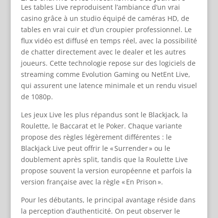
Les tables Live reproduisent l’ambiance d’un vrai
casino grâce à un studio équipé de caméras HD, de
tables en vrai cuir et d’un croupier professionnel. Le
flux vidéo est diffusé en temps réel, avec la possibilité
de chatter directement avec le dealer et les autres
joueurs. Cette technologie repose sur des logiciels de
streaming comme Evolution Gaming ou NetEnt Live,
qui assurent une latence minimale et un rendu visuel
de 1080p.
Les jeux Live les plus répandus sont le Blackjack, la
Roulette, le Baccarat et le Poker. Chaque variante
propose des règles légèrement différentes : le
Blackjack Live peut offrir le « Surrender » ou le
doublement après split, tandis que la Roulette Live
propose souvent la version européenne et parfois la
version française avec la règle « En Prison ».
Pour les débutants, le principal avantage réside dans
la perception d’authenticité. On peut observer le