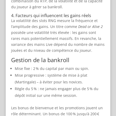
combinaison du RTP, de la volatilité et de la capacité
du joueur à gérer sa bankroll.
4. Facteurs qui influencent les gains réels
La volatilité des slots RNG mesure la fréquence et
l’amplitude des gains. Un titre comme
Dead or Alive 2
possède une volatilité très élevée : les gains sont
rares mais potentiellement massifs. En revanche, la
variance des mains Live dépend du nombre de mains
jouées et du niveau de compétence du joueur.
Gestion de la bankroll
Mise fixe : 2 % du capital par main ou spin.
Mise progressive : système de mise à plat
(Martingale) – à éviter pour les novices.
Règle du 5 % : ne jamais engager plus de 5 % du
dépôt initial sur une même session.
Les bonus de bienvenue et les promotions jouent un
rôle déterminant. Un bonus de 100 % jusqu’à 200 €