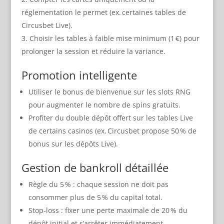
réglementation le permet (ex. certaines tables de
Circusbet Live).
Choisir les tables à faible mise minimum (1 €) pour
prolonger la session et réduire la variance.
Promotion intelligente
Utiliser le bonus de bienvenue sur les slots RNG
pour augmenter le nombre de spins gratuits.
Profiter du double dépôt offert sur les tables Live
de certains casinos (ex. Circusbet propose 50 % de
bonus sur les dépôts Live).
Gestion de bankroll détaillée
Règle du 5 % : chaque session ne doit pas
consommer plus de 5 % du capital total.
Stop‑loss : fixer une perte maximale de 20 % du
dépôt initial et s’arrêter immédiatement.