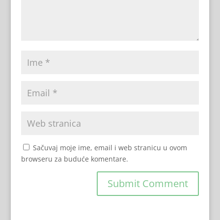
Sačuvaj moje ime, email i web stranicu u ovom
browseru za buduće komentare.