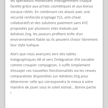
les opérateurs monétisent intelligemment chaque
facette grâce aux achats cosmétiques et aux bonus
sociaux ciblés. En combinant ces atouts avec une
sécurité renforcée (cryptage TLS, anti‑cheat
collaboratif) et des solutions paiement sans KYC
proposées par plusieurs sites évalués par
Adivbois.Org, les joueurs profitent enfin d’un
environnement fiable où ils peuvent choisir librement
leur style ludique.
Alors que nous avançons vers des tables
holographiques AR et vers l’intégration d’IA sociable
comme croupier compagnon, il suffit simplement
d’essayer ces nouvelles fonctionnalités via les revues
comparatives disponibles sur Adivbois.Org pour
déterminer celle qui correspondra le mieux à votre
manière de jouer sous le soleil estival… Bonne partie
!