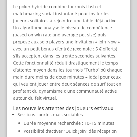
Le poker hybride combine tournois flash et
matchmaking social instantané pour inviter les
joueurs solitaires à rejoindre une table déjà active.
Un algorithme analyse le niveau de compétence
(based on win rate and average pot size) puis
propose aux solo players une invitation « Join Now »
avec un petit bonus d’entrée (exemple : 5 € offerts)
s’ils acceptent dans les trente secondes suivantes.
Cette fonctionnalité réduit drastiquement le temps
d’attente moyen dans les tournois “Turbo” où chaque
main dure moins de deux minutes – idéal pour ceux
qui veulent jouer entre deux séances de surf tout en
profitant du dynamisme d’une communauté active
autour du felt virtuel.
Les nouvelles attentes des joueurs estivaux
Sessions courtes mais sociables
Durée moyenne recherchée : 10–15 minutes
Possibilité d’activer “Quick Join” dès réception