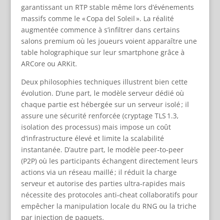
garantissant un RTP stable même lors d’événements
massifs comme le « Copa del Soleil ». La réalité
augmentée commence à s’infiltrer dans certains
salons premium où les joueurs voient apparaître une
table holographique sur leur smartphone grâce à
ARCore ou ARKit.
Deux philosophies techniques illustrent bien cette
évolution. D’une part, le modèle serveur dédié où
chaque partie est hébergée sur un serveur isolé ; il
assure une sécurité renforcée (cryptage TLS 1.3,
isolation des processus) mais impose un coût
d’infrastructure élevé et limite la scalabilité
instantanée. D’autre part, le modèle peer‑to‑peer
(P2P) où les participants échangent directement leurs
actions via un réseau maillé ; il réduit la charge
serveur et autorise des parties ultra‑rapides mais
nécessite des protocoles anti‑cheat collaboratifs pour
empêcher la manipulation locale du RNG ou la triche
par injection de paquets.