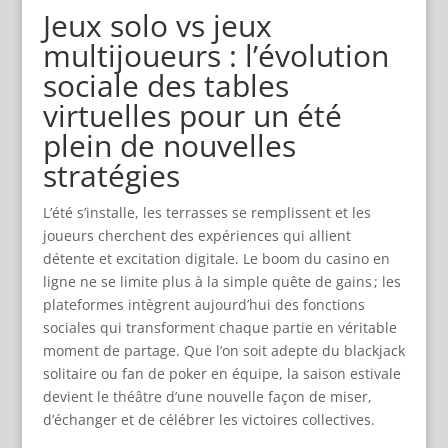
Jeux solo vs jeux
multijoueurs : l’évolution
sociale des tables
virtuelles pour un été
plein de nouvelles
stratégies
L’été s’installe, les terrasses se remplissent et les
joueurs cherchent des expériences qui allient
détente et excitation digitale. Le boom du casino en
ligne ne se limite plus à la simple quête de gains ; les
plateformes intègrent aujourd’hui des fonctions
sociales qui transforment chaque partie en véritable
moment de partage. Que l’on soit adepte du blackjack
solitaire ou fan de poker en équipe, la saison estivale
devient le théâtre d’une nouvelle façon de miser,
d’échanger et de célébrer les victoires collectives.