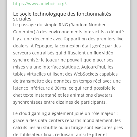
https://www.adivbois.org/
.
Le socle technologique des fonctionnalités
sociales
Le passage du simple RNG (Random Number
Generator) à des environnements interactifs a débuté
il y a une décennie avec l’apparition des premiers live
dealers. À l’époque, la connexion était gérée par des
serveurs centralisés qui diffusaient un flux vidéo
synchronisé ; le joueur ne pouvait que placer ses
mises via une interface statique. Aujourd’hui, les
tables virtuelles utilisent des WebSockets capables
de transmettre des données en temps réel avec une
latence inférieure à 30 ms, ce qui rend possible le
chat texte instantané et les animations d’avatars
synchronisées entre dizaines de participants.
Le cloud gaming a également joué un rôle majeur :
grâce à des data‑centers répartis mondialement, les
calculs liés au shuffle ou au tirage sont exécutés près
de l’utilisateur final, réduisant ainsi le jitter et