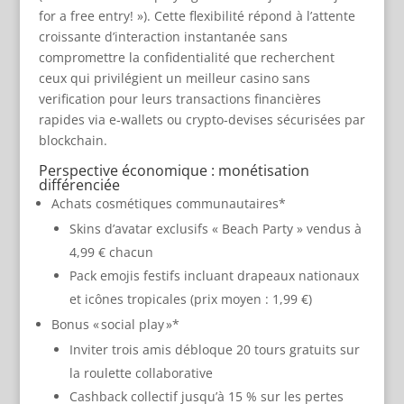
for a free entry! »). Cette flexibilité répond à l’attente
croissante d’interaction instantanée sans
compromettre la confidentialité que recherchent
ceux qui privilégient un meilleur casino sans
verification pour leurs transactions financières
rapides via e‑wallets ou crypto‑devises sécurisées par
blockchain.
Perspective économique : monétisation
différenciée
Achats cosmétiques communautaires*
Skins d’avatar exclusifs « Beach Party » vendus à
4,99 € chacun
Pack emojis festifs incluant drapeaux nationaux
et icônes tropicales (prix moyen : 1,99 €)
Bonus « social play »*
Inviter trois amis débloque 20 tours gratuits sur
la roulette collaborative
Cashback collectif jusqu’à 15 % sur les pertes