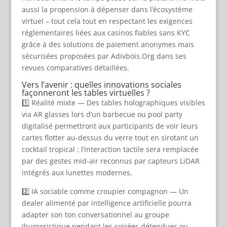
aussi la propension à dépenser dans l’écosystème
virtuel – tout cela tout en respectant les exigences
réglementaires liées aux casinos fiables sans KYC
grâce à des solutions de paiement anonymes mais
sécurisées proposées par Adivbois.Org dans ses
revues comparatives détaillées.
Vers l’avenir : quelles innovations sociales
façonneront les tables virtuelles ?
1️⃣ Réalité mixte — Des tables holographiques visibles
via AR glasses lors d’un barbecue ou pool party
digitalisé permettront aux participants de voir leurs
cartes flotter au-dessus du verre tout en sirotant un
cocktail tropical ; l’interaction tactile sera remplacée
par des gestes mid‑air reconnus par capteurs LiDAR
intégrés aux lunettes modernes.
2️⃣ IA sociable comme croupier compagnon — Un
dealer alimenté par intelligence artificielle pourra
adapter son ton conversationnel au groupe
(humoristique pendant les soirées détendues ou