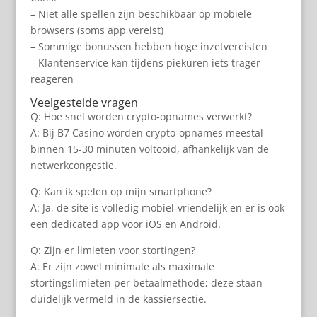
– Niet alle spellen zijn beschikbaar op mobiele
browsers (soms app vereist)
– Sommige bonussen hebben hoge inzetvereisten
– Klantenservice kan tijdens piekuren iets trager
reageren
Veelgestelde vragen
Q: Hoe snel worden crypto‑opnames verwerkt?
A: Bij B7 Casino worden crypto‑opnames meestal
binnen 15‑30 minuten voltooid, afhankelijk van de
netwerkcongestie.
Q: Kan ik spelen op mijn smartphone?
A: Ja, de site is volledig mobiel‑vriendelijk en er is ook
een dedicated app voor iOS en Android.
Q: Zijn er limieten voor stortingen?
A: Er zijn zowel minimale als maximale
stortingslimieten per betaalmethode; deze staan
duidelijk vermeld in de kassiersectie.