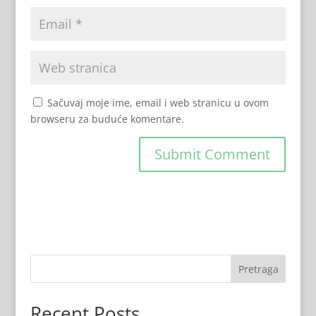
Sačuvaj moje ime, email i web stranicu u ovom
browseru za buduće komentare.
Pretraga
Recent Posts