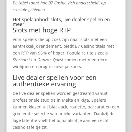
De tabel toont hoe B7 Casino zich onderscheidt op
cruciale gebieden.
Het spelaanbod: slots, live dealer spellen en
meer
Slots met hoge RTP
Voor spelers die op zoek zijn naar slots met een
aantrekkelijk rendement, biedt B7 Casino titels met
een RTP van 96 % of hoger. Populaire titels zoals
Starburst
en
Gonzo’s Quest
komen met meerdere
winlijnen en progressieve jackpots.
Live dealer spellen voor een
authentieke ervaring
De live dealer spellen worden gestreamd vanuit
professionele studio’s in Malta en Riga. Spelers
kunnen kiezen uit blackjack, roulette, baccarat en een
groeiende selectie van unieke varianten. Dankzij de
lage latentie voelt het bijna alsof je aan een echt
casino‑tafeltje zit.