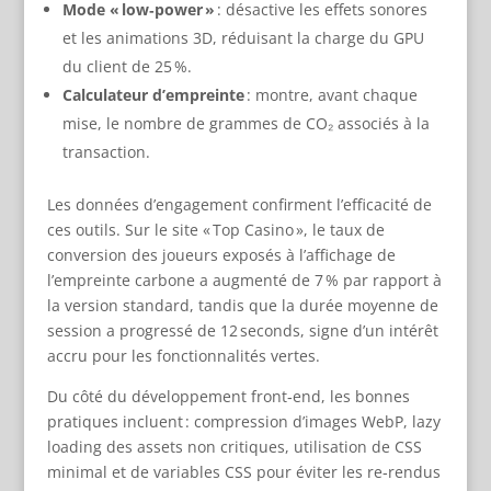
Mode « low‑power »
: désactive les effets sonores
et les animations 3D, réduisant la charge du GPU
du client de 25 %.
Calculateur d’empreinte
: montre, avant chaque
mise, le nombre de grammes de CO₂ associés à la
transaction.
Les données d’engagement confirment l’efficacité de
ces outils. Sur le site « Top Casino », le taux de
conversion des joueurs exposés à l’affichage de
l’empreinte carbone a augmenté de 7 % par rapport à
la version standard, tandis que la durée moyenne de
session a progressé de 12 seconds, signe d’un intérêt
accru pour les fonctionnalités vertes.
Du côté du développement front‑end, les bonnes
pratiques incluent : compression d’images WebP, lazy
loading des assets non critiques, utilisation de CSS
minimal et de variables CSS pour éviter les re‑rendus