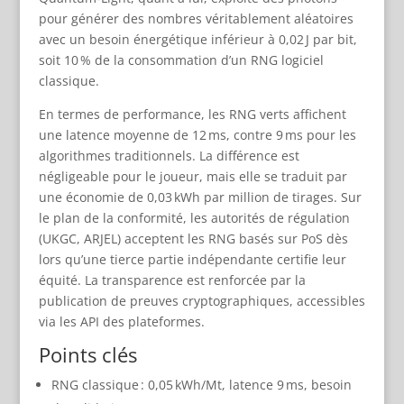
pour générer des nombres véritablement aléatoires
avec un besoin énergétique inférieur à 0,02 J par bit,
soit 10 % de la consommation d’un RNG logiciel
classique.
En termes de performance, les RNG verts affichent
une latence moyenne de 12 ms, contre 9 ms pour les
algorithmes traditionnels. La différence est
négligeable pour le joueur, mais elle se traduit par
une économie de 0,03 kWh par million de tirages. Sur
le plan de la conformité, les autorités de régulation
(UKGC, ARJEL) acceptent les RNG basés sur PoS dès
lors qu’une tierce partie indépendante certifie leur
équité. La transparence est renforcée par la
publication de preuves cryptographiques, accessibles
via les API des plateformes.
Points clés
RNG classique : 0,05 kWh/Mt, latence 9 ms, besoin