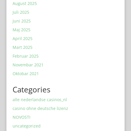
August 2025
Juli 2025
Juni 2025
Maj 2025
April 2025
Mart 2025
Februar 2025
Novembar 2021
Oktobar 2021
Categories
alle nederlandse casinos_nl
casino ohne deutsche lizenz
NOVOSTI
uncategorized