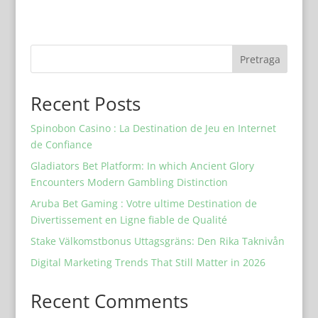
Pretraga
Recent Posts
Spinobon Casino : La Destination de Jeu en Internet
de Confiance
Gladiators Bet Platform: In which Ancient Glory
Encounters Modern Gambling Distinction
Aruba Bet Gaming : Votre ultime Destination de
Divertissement en Ligne fiable de Qualité
Stake Välkomstbonus Uttagsgräns: Den Rika Taknivån
Digital Marketing Trends That Still Matter in 2026
Recent Comments