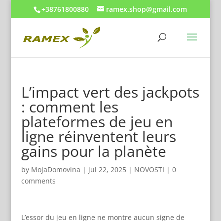
+38761800880
ramex.shop@gmail.com
L’impact vert des jackpots
: comment les
plateformes de jeu en
ligne réinventent leurs
gains pour la planète
by
MojaDomovina
|
jul 22, 2025
|
NOVOSTI
|
0
comments
L’essor du jeu en ligne ne montre aucun signe de