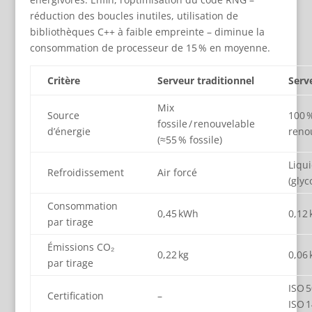
réduction des boucles inutiles, utilisation de
bibliothèques C++ à faible empreinte – diminue la
consommation de processeur de 15 % en moyenne.
Critère
Serveur traditionnel
Serv
Mix
Source
100 
fossile / renouvelable
d’énergie
reno
(≈55 % fossile)
Liqu
Refroidissement
Air forcé
(glyc
Consommation
0,45 kWh
0,12
par tirage
Émissions CO₂
0,22 kg
0,06 
par tirage
ISO 
Certification
–
ISO 