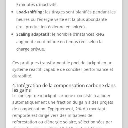
5 minutes d’inactivité.
Load‑shifting
: les tirages sont planifiés pendant les
heures où l’énergie verte est la plus abondante
(ex. : production éolienne en soirée).
Scaling adaptatif
: le nombre d’instances RNG
augmente ou diminue en temps réel selon la
charge prévue.
Ces pratiques transforment le pool de jackpot en un
système réactif, capable de concilier performance et
durabilité.
4. Intégration de la compensation carbone dans
les gains
Le concept de « jackpot carbone » consiste à allouer
automatiquement une fraction du gain à des projets
de compensation. Typiquement, 2 % du montant
remporté est dirigé vers des initiatives de
reforestation ou d’énergie solaire, sélectionnées par