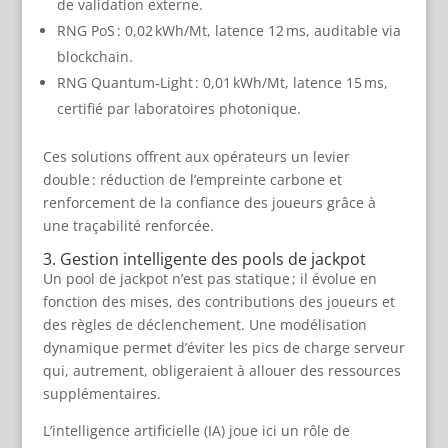
de validation externe.
RNG PoS : 0,02 kWh/Mt, latence 12 ms, auditable via
blockchain.
RNG Quantum‑Light : 0,01 kWh/Mt, latence 15 ms,
certifié par laboratoires photonique.
Ces solutions offrent aux opérateurs un levier
double : réduction de l’empreinte carbone et
renforcement de la confiance des joueurs grâce à
une traçabilité renforcée.
3. Gestion intelligente des pools de jackpot
Un pool de jackpot n’est pas statique ; il évolue en
fonction des mises, des contributions des joueurs et
des règles de déclenchement. Une modélisation
dynamique permet d’éviter les pics de charge serveur
qui, autrement, obligeraient à allouer des ressources
supplémentaires.
L’intelligence artificielle (IA) joue ici un rôle de