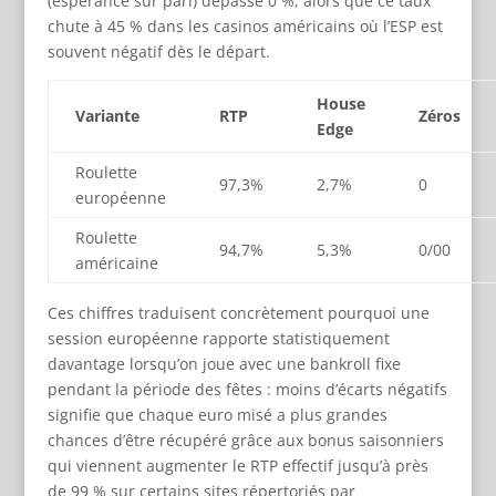
(espérance sur pari) dépasse 0 %, alors que ce taux
chute à 45 % dans les casinos américains où l’ESP est
souvent négatif dès le départ.
House
Variante
RTP
Zéros
Edge
Roulette
97,3%
2,7%
0
européenne
Roulette
94,7%
5,3%
0/00
américaine
Ces chiffres traduisent concrètement pourquoi une
session européenne rapporte statistiquement
davantage lorsqu’on joue avec une bankroll fixe
pendant la période des fêtes : moins d’écarts négatifs
signifie que chaque euro misé a plus grandes
chances d’être récupéré grâce aux bonus saisonniers
qui viennent augmenter le RTP effectif jusqu’à près
de 99 % sur certains sites répertoriés par