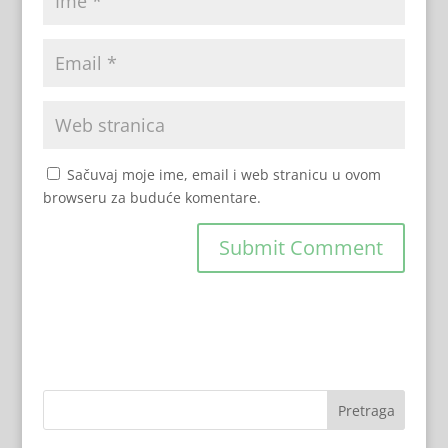
Sačuvaj moje ime, email i web stranicu u ovom
browseru za buduće komentare.
Pretraga