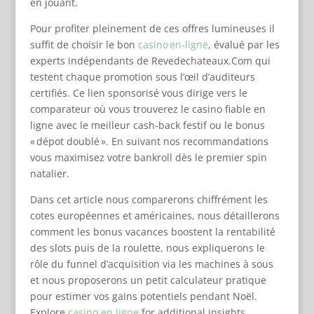
en jouant.
Pour profiter pleinement de ces offres lumineuses il
suffit de choisir le bon
casino en‑ligne
, évalué par les
experts indépendants de Revedechateaux.Com qui
testent chaque promotion sous l’œil d’auditeurs
certifiés. Ce lien sponsorisé vous dirige vers le
comparateur où vous trouverez le casino fiable en
ligne avec le meilleur cash‑back festif ou le bonus
« dépot doublé ». En suivant nos recommandations
vous maximisez votre bankroll dès le premier spin
natalier.
Dans cet article nous comparerons chiffrément les
cotes européennes et américaines, nous détaillerons
comment les bonus vacances boostent la rentabilité
des slots puis de la roulette, nous expliquerons le
rôle du funnel d’acquisition via les machines à sous
et nous proposerons un petit calculateur pratique
pour estimer vos gains potentiels pendant Noël.
Explore
casino en ligne
for additional insights.