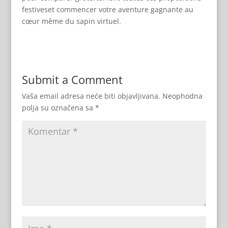
festive​s​et commencer votre aventure gagnante au
cœur même du sapin virtuel.​
Submit a Comment
Vaša email adresa neće biti objavljivana.
Neophodna
polja su označena sa
*