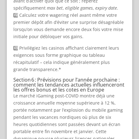
avant d’activer quoi que ce soit ; repérez
spécifiquement
max bet
,
eligible games
,
expiry date
.
2️⃣ Calculez votre wagering réel avant même votre
premier dépôt afin d’éviter une surprise désagréable
lorsqu’on vous demande encore deux fois votre mise
initiale pour débloquer vos gains.
3️⃣ Privilégiez les casinos affichant clairement leurs
exigences sous forme graphique ou tableau
récapitulatif – cela indique généralement plus
grande transparence.*
Section 6 : Prévisions pour l’année prochaine :
comment les tendances actuelles influenceront
les offres bonus et les cotes en Europe
Le marché iGaming post‑COVID montre déjà une
croissance annuelle moyenne supérieure à 12 %,
portée notamment par l’explosion du mobile gaming
pendant les vacances nordiques où plus de six
heures quotidiennes sont passées devant un écran
portable entre fin novembre et janvier. Cette
dynamique pousse plusieurs licences nationales —