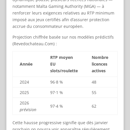
notamment Malta Gaming Authority (MGA) — à
renforcer leurs exigences relatives au RTP minimum
imposé aux jeux certifiés afin d’assurer protection
accrue du consommateur européen.
Projection chiffrée basée sur nos modèles prédictifs
(Revedochateau.Com) :
RTP moyen
Nombre
Année
EU
licences
slots/roulette
actives
2024
96·8 %
48
2025
97·1 %
55
2026
97·4 %
62
prévision
Cette hausse progressive signifie que dès janvier
prochain on pourra voir apparaître régulièrement