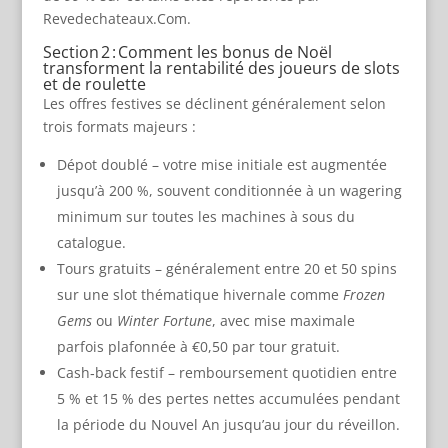
Revedechateaux.Com.
Section 2 : Comment les bonus de Noël
transforment la rentabilité des joueurs de slots
et de roulette
Les offres festives se déclinent généralement selon
trois formats majeurs :
Dépot doublé – votre mise initiale est augmentée
jusqu’à 200 %, souvent conditionnée à un wagering
minimum sur toutes les machines à sous du
catalogue.
Tours gratuits – généralement entre 20 et 50 spins
sur une slot thématique hivernale comme
Frozen
Gems
ou
Winter Fortune
, avec mise maximale
parfois plafonnée à €0,50 par tour gratuit.
Cash‑back festif – remboursement quotidien entre
5 % et 15 % des pertes nettes accumulées pendant
la période du Nouvel An jusqu’au jour du réveillon.