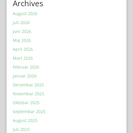
Archives
August 2026
Juli 2026
Juni 2026
Maj 2026
April 2026
Mart 2026
Februar 2026
Januar 2026
Decembar 2025
Novembar 2025
Oktobar 2025
Septembar 2025
August 2025
Juli 2025