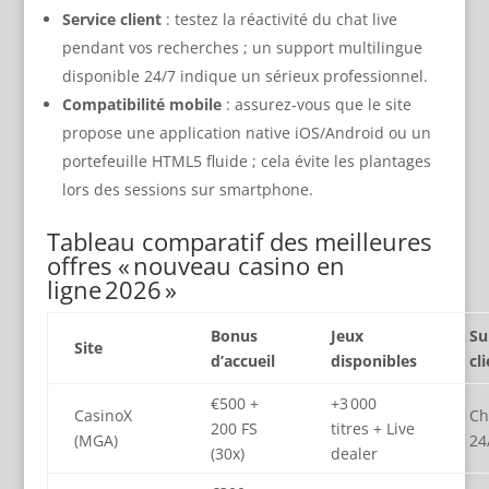
Service client
: testez la réactivité du chat live
pendant vos recherches ; un support multilingue
disponible 24/7 indique un sérieux professionnel.
Compatibilité mobile
: assurez‑vous que le site
propose une application native iOS/Android ou un
portefeuille HTML5 fluide ; cela évite les plantages
lors des sessions sur smartphone.
Tableau comparatif des meilleures
offres « nouveau casino en
ligne 2026 »
Bonus
Jeux
Su
Site
d’accueil
disponibles
cl
€500 +
+3 000
CasinoX
Ch
200 FS
titres + Live
(MGA)
24
(30x)
dealer