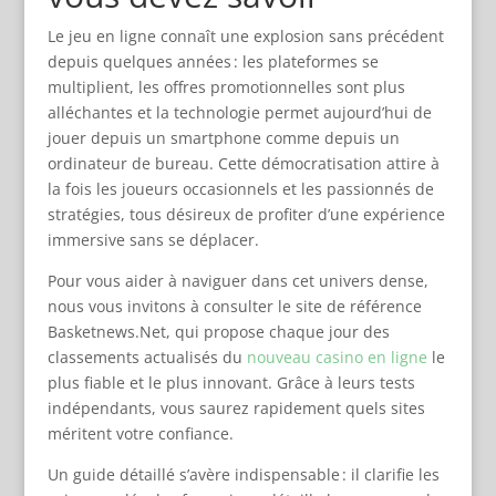
Le jeu en ligne connaît une explosion sans précédent
depuis quelques années : les plateformes se
multiplient, les offres promotionnelles sont plus
alléchantes et la technologie permet aujourd’hui de
jouer depuis un smartphone comme depuis un
ordinateur de bureau. Cette démocratisation attire à
la fois les joueurs occasionnels et les passionnés de
stratégies, tous désireux de profiter d’une expérience
immersive sans se déplacer.
Pour vous aider à naviguer dans cet univers dense,
nous vous invitons à consulter le site de référence
Basketnews.Net, qui propose chaque jour des
classements actualisés du
nouveau casino en ligne
le
plus fiable et le plus innovant. Grâce à leurs tests
indépendants, vous saurez rapidement quels sites
méritent votre confiance.
Un guide détaillé s’avère indispensable : il clarifie les