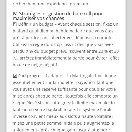
recherchant une expérience premium.
IV. Stratégies et gestion de bankroll pour
maximiser vos chances
1️⃣ Définir un budget – Avant chaque session, fixez un
plafond quotidien ou hebdomadaire que vous êtes
prêt à perdre sans affecter vos dépenses courantes.
Utilisez la règle du « stop‑loss » : dès que vous avez
perdu X % du budget prévu (souvent entre 20 % et 30
%), arrêtez immédiatement la partie pour éviter l’effet
boule de neige négatif.
2️⃣ Pari progressif adapté – La Martingale fonctionne
essentiellement sur la roulette rouge/noir tant que
vous avez une réserve suffisante pour doubler votre
mise après chaque perte ; toutefois elle comporte un
risque élevé si vous atteignez la limite maximale du
tableau ou votre bankroll totale. Le système Paroli
inversé convient mieux aux slots à haute volatilité :
misez une petite somme initiale puis augmentez-la
uniquement après chaque gain jusqu’à atteindre