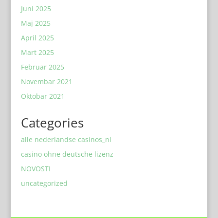
Juni 2025
Maj 2025
April 2025
Mart 2025
Februar 2025
Novembar 2021
Oktobar 2021
Categories
alle nederlandse casinos_nl
casino ohne deutsche lizenz
NOVOSTI
uncategorized