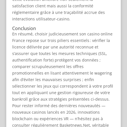
satisfaction client mais aussi la conformité
réglementaire grâce à une traçabilité accrue des
interactions utilisateur‑casino.
Conclusion
En résumé, choisir judicieusement son casino online
France repose sur trois piliers essentiels : vérifier la
licence délivrée par une autorité reconnue et
s’assurer que toutes les mesures techniques (SSL,
authentification forte) protègent vos données ;
comparer scrupuleusement les offres
promotionnelles en lisant attentivement le wagering
afin d’éviter les mauvaises surprises ; enfin
sélectionner les jeux qui correspondent à votre profil
tout en appliquant une gestion rigoureuse de votre
bankroll grâce aux stratégies présentées ci‑dessus.
Pour rester informé des dernières nouveautés —
nouveaux casinos lancés en 2026, innovations
blockchain ou expériences VR — n’hésitez pas à
consulter régulièrement Basketnews.Net, véritable