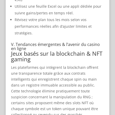
Utilisez une feuille Excel ou une appli dédiée pour
suivre gains/pertes en temps réel.
Révisez votre plan tous les mois selon vos
performances réelles afin d’ajuster limites et
stratégies.
V. Tendances émergentes & l’avenir du casino
en ligne
Jeux basés sur la blockchain & NFT
gaming
Les plateformes qui intègrent la blockchain offrent
une transparence totale grâce aux contrats
intelligents qui enregistrent chaque spin ou main
dans un registre immuable accessible au public.
Cette technologie élimine pratiquement toute
suspicion concernant la manipulation du RNG ;
certains sites proposent même des slots NFT où
chaque symbole est un token unique pouvant être
collectionné ou revendu sur des marchés