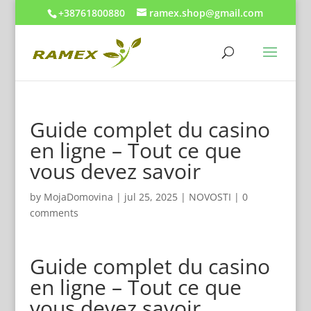
+38761800880
ramex.shop@gmail.com
Guide complet du casino
en ligne – Tout ce que
vous devez savoir
by
MojaDomovina
|
jul 25, 2025
|
NOVOSTI
|
0
comments
Guide complet du casino
en ligne – Tout ce que
vous devez savoir