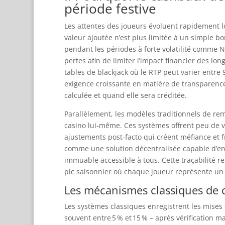
période festive
Les attentes des joueurs évoluent rapidement lo
valeur ajoutée n’est plus limitée à un simple bon
pendant les périodes à forte volatilité comme N
pertes afin de limiter l’impact financier des l
tables de blackjack où le RTP peut varier entre
exigence croissante en matière de transparence
calculée et quand elle sera créditée.
Parallèlement, les modèles traditionnels de re
casino lui‑même. Ces systèmes offrent peu de vis
ajustements post‑facto qui créent méfiance et fru
comme une solution décentralisée capable d’e
immuable accessible à tous. Cette traçabilité r
pic saisonnier où chaque joueur représente un 
Les mécanismes classiques de 
Les systèmes classiques enregistrent les mises
souvent entre 5 % et 15 % – après vérification 