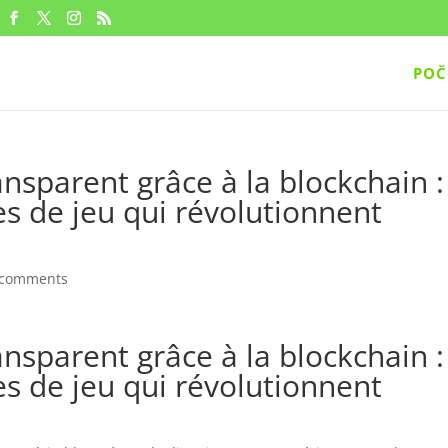
POČ
nsparent grâce à la blockchain :
s de jeu qui révolutionnent
 comments
nsparent grâce à la blockchain :
s de jeu qui révolutionnent