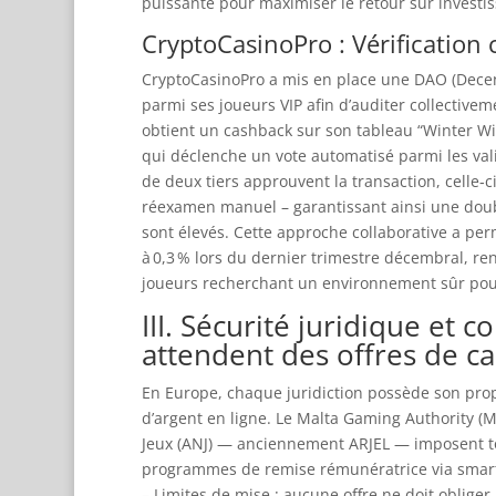
puissante pour maximiser le retour sur investi
CryptoCasinoPro : Vérificatio
CryptoCasinoPro a mis en place une DAO (Dec
parmi ses joueurs VIP afin d’auditer collecti
obtient un cashback sur son tableau “Winter W
qui déclenche un vote automatisé parmi les val
de deux tiers approuvent la transaction, celle‑ci
réexamen manuel – garantissant ainsi une doub
sont élevés. Cette approche collaborative a per
à 0,3 % lors du dernier trimestre décembral, re
joueurs recherchant un environnement sûr pour
III. Sécurité juridique et 
attendent des offres de c
En Europe, chaque juridiction possède son prop
d’argent en ligne. Le Malta Gaming Authority (
Jeux (ANJ) — anciennement ARJEL — imposent to
programmes de remise rémunératrice via smart
– Limites de mise : aucune offre ne doit oblige