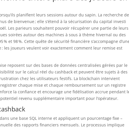
rsqu’ils planifient leurs sessions autour du sapin. La recherche de
us de bienvenue ; elle s’étend à la sécurisation du capital investi
oël. Les parieurs souhaitent pouvoir récupérer une partie de leurs
ongues soirées autour des machines à sous à thème hivernal ou des
 95 % et 98 %. Cette quête de sécurité financière s’accompagne d’un
 : les joueurs veulent voir exactement comment leur remise est
mise reposent sur des bases de données centralisées gérées par le
ibilité sur le calcul réel du cashback et peuvent être sujets à des
stration chez les utilisateurs festifs. La blockchain intervient
nregistrer chaque mise et chaque remboursement sur un registre
enforce la confiance et encourage une fidélisation accrue pendant l
potentiel revenu supplémentaire important pour l’opérateur.
cashback
 dans une base SQL interne et appliquent un pourcentage fixe –
manuelle des rapports financiers mensuels. Le processus implique