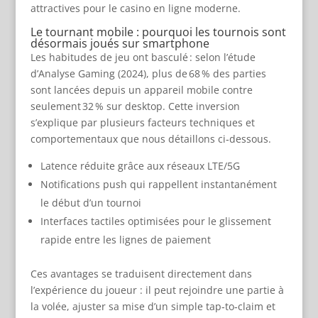
attractives pour le casino en ligne moderne.
Le tournant mobile : pourquoi les tournois sont
désormais joués sur smartphone
Les habitudes de jeu ont basculé : selon l’étude
d’Analyse Gaming (2024), plus de 68 % des parties
sont lancées depuis un appareil mobile contre
seulement 32 % sur desktop. Cette inversion
s’explique par plusieurs facteurs techniques et
comportementaux que nous détaillons ci‑dessous.
Latence réduite grâce aux réseaux LTE/5G
Notifications push qui rappellent instantanément
le début d’un tournoi
Interfaces tactiles optimisées pour le glissement
rapide entre les lignes de paiement
Ces avantages se traduisent directement dans
l’expérience du joueur : il peut rejoindre une partie à
la volée, ajuster sa mise d’un simple tap‑to‑claim et