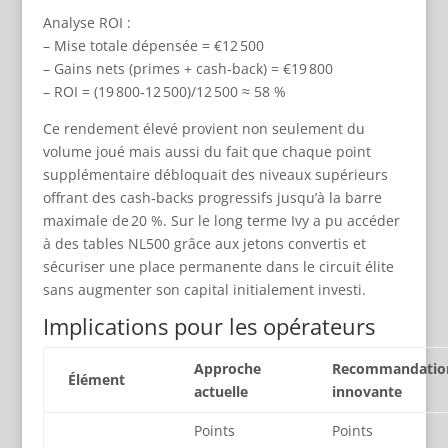
Analyse ROI :
– Mise totale dépensée = €12 500
– Gains nets (primes + cash‑back) = €19 800
– ROI = (19 800‑12 500)/12 500 ≈ 58 %
Ce rendement élevé provient non seulement du
volume joué mais aussi du fait que chaque point
supplémentaire débloquait des niveaux supérieurs
offrant des cash‑backs progressifs jusqu’à la barre
maximale de 20 %. Sur le long terme Ivy a pu accéder
à des tables NL500 grâce aux jetons convertis et
sécuriser une place permanente dans le circuit élite
sans augmenter son capital initialement investi.
Implications pour les opérateurs
Approche
Recommandatio
Élément
actuelle
innovante
Points
Points