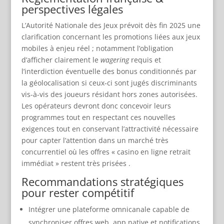
perspectives légales
L’Autorité Nationale des Jeux prévoit dès fin 2025 une
clarification concernant les promotions liées aux jeux
mobiles à enjeu réel ; notamment l’obligation
d’afficher clairement le
wagering
requis et
l’interdiction éventuelle des bonus conditionnés par
la géolocalisation si ceux‑ci sont jugés discriminants
vis-à-vis des joueurs résidant hors zones autorisées.
Les opérateurs devront donc concevoir leurs
programmes tout en respectant ces nouvelles
exigences tout en conservant l’attractivité nécessaire
pour capter l’attention dans un marché très
concurrentiel où les offres « casino en ligne retrait
immédiat » restent très prisées .
Recommandations stratégiques
pour rester compétitif
Intégrer une plateforme omnicanale capable de
synchroniser offres web, app native et notifications