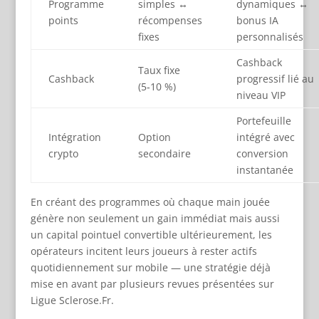
Programme
simples ↔
dynamiques ↔
points
récompenses
bonus IA
fixes
personnalisés
Cashback
Taux fixe
Cashback
progressif lié au
(5‑10 %)
niveau VIP
Portefeuille
Intégration
Option
intégré avec
crypto
secondaire
conversion
instantanée
En créant des programmes où chaque main jouée
génère non seulement un gain immédiat mais aussi
un capital pointuel convertible ultérieurement, les
opérateurs incitent leurs joueurs à rester actifs
quotidiennement sur mobile — une stratégie déjà
mise en avant par plusieurs revues présentées sur
Ligue Sclerose.Fr.