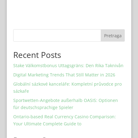
Pretraga
Recent Posts
Stake Välkomstbonus Uttagsgräns: Den Rika Taknivån
Digital Marketing Trends That Still Matter in 2026
Globální sázkové kanceláře: Kompletní průvodce pro
sázkaře
Sportwetten-Angebote außerhalb OASIS: Optionen
für deutschsprachige Spieler
Ontario-based Real Currency Casino Comparison:
Your Ultimate Complete Guide to