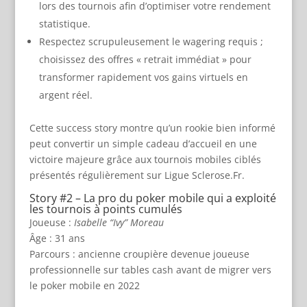
lors des tournois afin d’optimiser votre rendement
statistique.
Respectez scrupuleusement le wagering requis ;
choisissez des offres « retrait immédiat » pour
transformer rapidement vos gains virtuels en
argent réel.
Cette success story montre qu’un rookie bien informé
peut convertir un simple cadeau d’accueil en une
victoire majeure grâce aux tournois mobiles ciblés
présentés régulièrement sur Ligue Sclerose.Fr.
Story #2 – La pro du poker mobile qui a exploité
les tournois à points cumulés
Joueuse :
Isabelle “Ivy” Moreau
Âge : 31 ans
Parcours : ancienne croupière devenue joueuse
professionnelle sur tables cash avant de migrer vers
le poker mobile en 2022