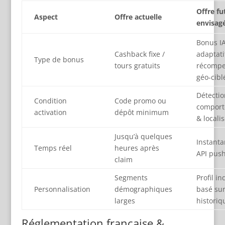
Offre fu
Aspect
Offre actuelle
envisag
Bonus I
Cashback fixe /
adaptati
Type de bonus
tours gratuits
récompe
géo‑cibl
Détectio
Condition
Code promo ou
comport
activation
dépôt minimum
& locali
Jusqu’à quelques
Instanta
Temps réel
heures après
API push
claim
Segments
Profil in
Personnalisation
démographiques
basé su
larges
historiq
Réglementation française &