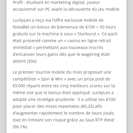
Profil : étudiant en marketing digital, joueur
occasionnel sur PC avant la découverte du jeu mobile
LuckyLeo a reçu via l’offre exclusive mobile de
NovaBet un bonus de bienvenue de €100 + 50 tours
gratuits sur la machine à sous « Starburst ». Ce pack
était présenté comme un « casino en ligne retrait
immédiat » permettant aux nouveaux inscrits
d’encaisser leurs gains dès que le wagering était
atteint (30x).
Le premier tournoi mobile du mois proposait une
compétition « Spin & Win » avec un prize pool de
€5 000 réparti entre les cinq meilleurs scores sur la
même slot que le bonus était appliqué. LuckyLeo a
adopté une stratégie prudente : il a utilisé ses €100
pour placer des mises maximales (€0,25) afin
d’augmenter rapidement le nombre de tours joués
tout en limitant son risque grâce au taux RTP élevé
(96,1%).