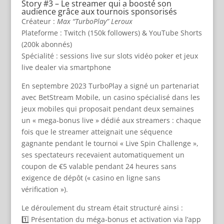
Story #3 – Le streamer qui a boosté son
audience grâce aux tournois sponsorisés
Créateur :
Max “TurboPlay” Leroux
Plateforme : Twitch (150k followers) & YouTube Shorts
(200k abonnés)
Spécialité : sessions live sur slots vidéo poker et jeux
live dealer via smartphone
En septembre 2023 TurboPlay a signé un partenariat
avec BetStream Mobile, un casino spécialisé dans les
jeux mobiles qui proposait pendant deux semaines
un « mega‑bonus live » dédié aux streamers : chaque
fois que le streamer atteignait une séquence
gagnante pendant le tournoi « Live Spin Challenge »,
ses spectateurs recevaient automatiquement un
coupon de €5 valable pendant 24 heures sans
exigence de dépôt (« casino en ligne sans
vérification »).
Le déroulement du stream était structuré ainsi :
1️⃣ Présentation du méga‑bonus et activation via l’app