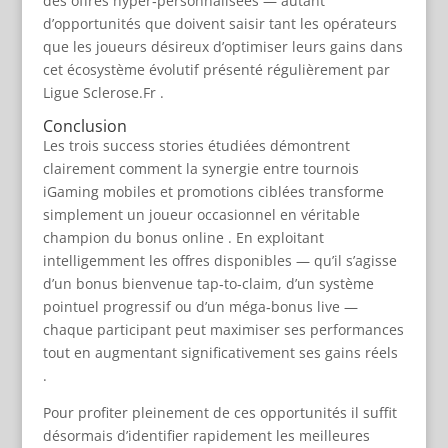
des offres hyper‑personnalisées — autant
d’opportunités que doivent saisir tant les opérateurs
que les joueurs désireux d’optimiser leurs gains dans
cet écosystème évolutif présenté régulièrement par
Ligue Sclerose.Fr .
Conclusion
Les trois success stories étudiées démontrent
clairement comment la synergie entre tournois
iGaming mobiles et promotions ciblées transforme
simplement un joueur occasionnel en véritable
champion du bonus online . En exploitant
intelligemment les offres disponibles — qu’il s’agisse
d’un bonus bienvenue tap‑to‑claim, d’un système
pointuel progressif ou d’un méga‑bonus live —
chaque participant peut maximiser ses performances
tout en augmentant significativement ses gains réels
.
Pour profiter pleinement de ces opportunités il suffit
désormais d’identifier rapidement les meilleures