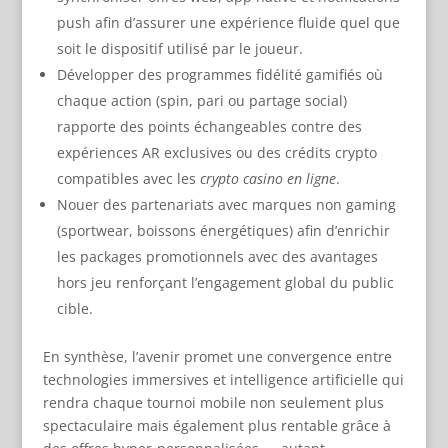
push afin d’assurer une expérience fluide quel que
soit le dispositif utilisé par le joueur.
Développer des programmes fidélité gamifiés où
chaque action (spin, pari ou partage social)
rapporte des points échangeables contre des
expériences AR exclusives ou des crédits crypto
compatibles avec les
crypto casino en ligne
.
Nouer des partenariats avec marques non gaming
(sportwear, boissons énergétiques) afin d’enrichir
les packages promotionnels avec des avantages
hors jeu renforçant l’engagement global du public
cible.
En synthèse, l’avenir promet une convergence entre
technologies immersives et intelligence artificielle qui
rendra chaque tournoi mobile non seulement plus
spectaculaire mais également plus rentable grâce à