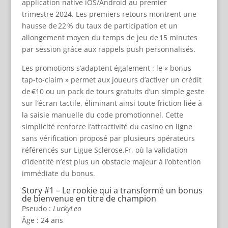
application native iOS/Android au premier
trimestre 2024. Les premiers retours montrent une
hausse de 22 % du taux de participation et un
allongement moyen du temps de jeu de 15 minutes
par session grâce aux rappels push personnalisés.
Les promotions s’adaptent également : le « bonus
tap‑to‑claim » permet aux joueurs d’activer un crédit
de €10 ou un pack de tours gratuits d’un simple geste
sur l’écran tactile, éliminant ainsi toute friction liée à
la saisie manuelle du code promotionnel. Cette
simplicité renforce l’attractivité du casino en ligne
sans vérification proposé par plusieurs opérateurs
référencés sur Ligue Sclerose.Fr, où la validation
d’identité n’est plus un obstacle majeur à l’obtention
immédiate du bonus.
Story #1 – Le rookie qui a transformé un bonus
de bienvenue en titre de champion
Pseudo :
LuckyLeo
Âge : 24 ans