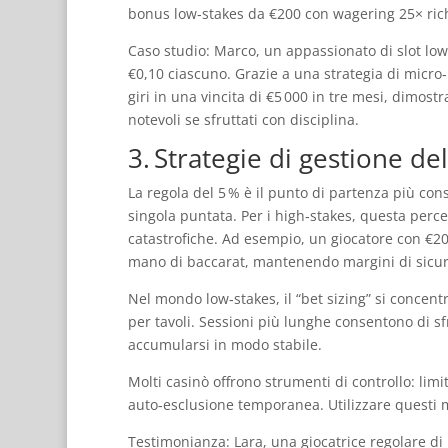
bonus low‑stakes da €200 con wagering 25× rich
Caso studio: Marco, un appassionato di slot low‑
€0,10 ciascuno. Grazie a una strategia di micro‑
giri in una vincita di €5 000 in tre mesi, dimos
notevoli se sfruttati con disciplina.
3. Strategie di gestione del
La regola del 5 % è il punto di partenza più con
singola puntata. Per i high‑stakes, questa perce
catastrofiche. Ad esempio, un giocatore con €2
mano di baccarat, mantenendo margini di sicur
Nel mondo low‑stakes, il “bet sizing” si concentr
per tavoli. Sessioni più lunghe consentono di sf
accumularsi in modo stabile.
Molti casinò offrono strumenti di controllo: limit
auto‑esclusione temporanea. Utilizzare questi 
Testimonianza: Lara, una giocatrice regolare di 