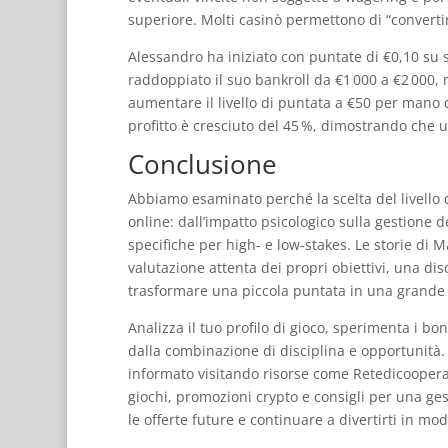
superiore. Molti casinò permettono di “convertire
Alessandro ha iniziato con puntate di €0,10 su s
raddoppiato il suo bankroll da €1 000 a €2 000, 
aumentare il livello di puntata a €50 per mano d
profitto è cresciuto del 45 %, dimostrando che un
Conclusione
Abbiamo esaminato perché la scelta del livello
online: dall’impatto psicologico sulla gestione de
specifiche per high‑ e low‑stakes. Le storie di
valutazione attenta dei propri obiettivi, una dis
trasformare una piccola puntata in una grande
Analizza il tuo profilo di gioco, sperimenta i bon
dalla combinazione di disciplina e opportunità. 
informato visitando risorse come Retedicoopera
giochi, promozioni crypto e consigli per una ges
le offerte future e continuare a divertirti in mod