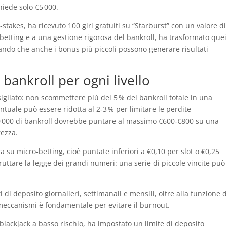
iede solo €5 000.
stakes, ha ricevuto 100 giri gratuiti su “Starburst” con un valore di
betting e a una gestione rigorosa del bankroll, ha trasformato quei
trando che anche i bonus più piccoli possono generare risultati
 bankroll per ogni livello
sigliato: non scommettere più del 5 % del bankroll totale in una
ntuale può essere ridotta al 2‑3 % per limitare le perdite
0 000 di bankroll dovrebbe puntare al massimo €600‑€800 su una
ezza.
a su micro‑betting, cioè puntate inferiori a €0,10 per slot o €0,25
ruttare la legge dei grandi numeri: una serie di piccole vincite può
i di deposito giornalieri, settimanali e mensili, oltre alla funzione d
meccanismi è fondamentale per evitare il burnout.
blackjack a basso rischio, ha impostato un limite di deposito