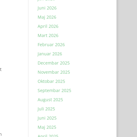
Juni 2026
Maj 2026
April 2026
Mart 2026
Februar 2026
Januar 2026
Decembar 2025
t
Novembar 2025
Oktobar 2025
Septembar 2025
August 2025
Juli 2025
Juni 2025
Maj 2025
n
April 2025