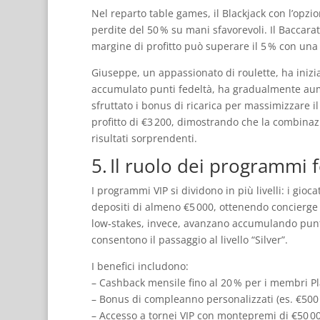
Nel reparto table games, il Blackjack con l’opzi
perdite del 50 % su mani sfavorevoli. Il Baccarat
margine di profitto può superare il 5 % con un
Giuseppe, un appassionato di roulette, ha inizi
accumulato punti fedeltà, ha gradualmente aume
sfruttato i bonus di ricarica per massimizzare i
profitto di €3 200, dimostrando che la combinaz
risultati sorprendenti.
5. Il ruolo dei programmi 
I programmi VIP si dividono in più livelli: i gio
depositi di almeno €5 000, ottenendo concierge pe
low‑stakes, invece, avanzano accumulando punti
consentono il passaggio al livello “Silver”.
I benefici includono:
– Cashback mensile fino al 20 % per i membri P
– Bonus di compleanno personalizzati (es. €500 s
– Accesso a tornei VIP con montepremi di €50 0