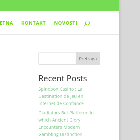
ETNA
KONTAKT
NOVOSTI
Pretraga
Recent Posts
Spinobon Casino : La
Destination de Jeu en
Internet de Confiance
Gladiators Bet Platform: In
which Ancient Glory
Encounters Modern
Gambling Distinction