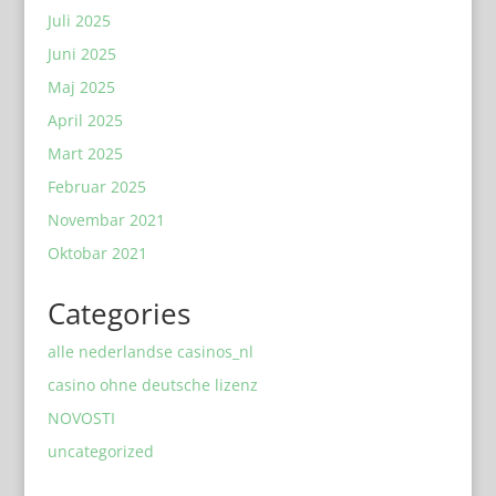
Juli 2025
Juni 2025
Maj 2025
April 2025
Mart 2025
Februar 2025
Novembar 2021
Oktobar 2021
Categories
alle nederlandse casinos_nl
casino ohne deutsche lizenz
NOVOSTI
uncategorized