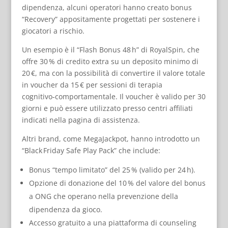
dipendenza, alcuni operatori hanno creato bonus
“Recovery” appositamente progettati per sostenere i
giocatori a rischio.
Un esempio è il “Flash Bonus 48 h” di RoyalSpin, che
offre 30 % di credito extra su un deposito minimo di
20 €, ma con la possibilità di convertire il valore totale
in voucher da 15 € per sessioni di terapia
cognitivo‑comportamentale. Il voucher è valido per 30
giorni e può essere utilizzato presso centri affiliati
indicati nella pagina di assistenza.
Altri brand, come MegaJackpot, hanno introdotto un
“Black Friday Safe Play Pack” che include:
Bonus “tempo limitato” del 25 % (valido per 24 h).
Opzione di donazione del 10 % del valore del bonus
a ONG che operano nella prevenzione della
dipendenza da gioco.
Accesso gratuito a una piattaforma di counseling