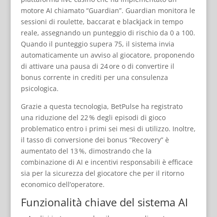
motore AI chiamato “Guardian”. Guardian monitora le
sessioni di roulette, baccarat e blackjack in tempo
reale, assegnando un punteggio di rischio da 0 a 100.
Quando il punteggio supera 75, il sistema invia
automaticamente un avviso al giocatore, proponendo
di attivare una pausa di 24 ore o di convertire il
bonus corrente in crediti per una consulenza
psicologica.
Grazie a questa tecnologia, BetPulse ha registrato
una riduzione del 22 % degli episodi di gioco
problematico entro i primi sei mesi di utilizzo. Inoltre,
il tasso di conversione dei bonus “Recovery” è
aumentato del 13 %, dimostrando che la
combinazione di AI e incentivi responsabili è efficace
sia per la sicurezza del giocatore che per il ritorno
economico dell’operatore.
Funzionalità chiave del sistema AI