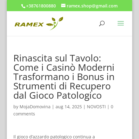
+38761800880
ramex.shop@gmail.com
Rinascita sul Tavolo:
Come i Casinò Moderni
Trasformano i Bonus in
Strumenti di Recupero
dal Gioco Patologico
by
MojaDomovina
|
aug 14, 2025
|
NOVOSTI
|
0
comments
Il gioco d’azzardo patologico continua a