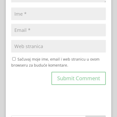
Sačuvaj moje ime, email i web stranicu u ovom
browseru za buduće komentare.