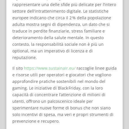
rappresentare una delle sfide più delicate per l’intero
settore dell’intrattenimento digitale. Le statistiche
europee indicano che circa il 2 % della popolazione
adulta mostra segni di dipendenza, un dato che si
traduce in perdite finanziarie, stress familiare e
deterioramento della salute mentale. In questo
contesto, la responsabilità sociale non è più un
optional, ma un imperativo di licenza e di
reputazione.
Il sito
https://www.sustainair.eu/
raccoglie linee guida
e risorse utili per operatori e giocatori che vogliono
approfondire pratiche sostenibili nel mondo del
gaming. Le iniziative di Black Friday, con la loro
capacità di concentrare l’attenzione di milioni di
utenti, offrono un palcoscenico ideale per
sperimentare nuove forme di bonus che non siano
solo incentivi di spesa, ma veri e propri strumenti di
prevenzione e recupero.