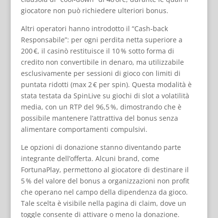
giocatore non può richiedere ulteriori bonus.
Altri operatori hanno introdotto il “Cash‑back
Responsabile”: per ogni perdita netta superiore a
200 €, il casinò restituisce il 10 % sotto forma di
credito non convertibile in denaro, ma utilizzabile
esclusivamente per sessioni di gioco con limiti di
puntata ridotti (max 2 € per spin). Questa modalità è
stata testata da SpinLive su giochi di slot a volatilità
media, con un RTP del 96,5 %, dimostrando che è
possibile mantenere l’attrattiva del bonus senza
alimentare comportamenti compulsivi.
Le opzioni di donazione stanno diventando parte
integrante dell’offerta. Alcuni brand, come
FortunaPlay, permettono al giocatore di destinare il
5 % del valore del bonus a organizzazioni non profit
che operano nel campo della dipendenza da gioco.
Tale scelta è visibile nella pagina di claim, dove un
toggle consente di attivare o meno la donazione.