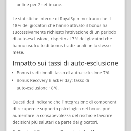
online per 2 settimane.
Le statistiche interne di RoyalSpin mostrano che il
18 % dei giocatori che hanno attivato il bonus ha
successivamente richiesto l’attivazione di un periodo
di auto‑esclusione, rispetto al 7 % dei giocatori che
hanno usufruito di bonus tradizionali nello stesso
mese.
Impatto sui tassi di auto‑esclusione
Bonus tradizionali: tasso di auto‑esclusione 7 %.
Bonus Recovery Black Friday: tasso di
auto‑esclusione 18 %.
Questi dati indicano che l’integrazione di componenti
di recupero e supporto psicologico nei bonus può
aumentare la consapevolezza del rischio e favorire
decisioni più salutari da parte dei giocatori.