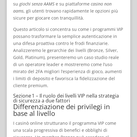
su
giochi senza AAMS
e su piattaforme
casino non
aams
, gli utenti trovano rapidamente le opzioni più
sicure per giocare con tranquillità.
Questo articolo si concentra su come i programmi VIP
possano trasformare la semplice autenticazione in
una difesa proattiva contro le frodi finanziarie.
Analizzeremo le gerarchie dei livelli (Bronze, Silver,
Gold, Platinum), presenteremo un caso studio reale
di un operatore leader e mostreremo come l’uso
mirato del 2FA migliori l’esperienza di gioco, aumenti
i limiti di deposito e favorisca la fidelizzazione del
cliente premium.
Sezione 1 – Il ruolo dei livelli VIP nella strategia
di sicurezza a due fattori
Differenziazione dei privilegi in
base al livello
I casinò online strutturano il programma VIP come
una scala progressiva di benefici e obblighi di