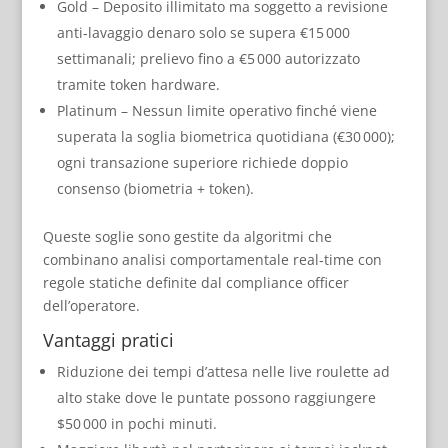
Gold – Deposito illimitato ma soggetto a revisione
anti‑lavaggio denaro solo se supera €15 000
settimanali; prelievo fino a €5 000 autorizzato
tramite token hardware.
Platinum – Nessun limite operativo finché viene
superata la soglia biometrica quotidiana (€30 000);
ogni transazione superiore richiede doppio
consenso (biometria + token).
Queste soglie sono gestite da algoritmi che
combinano analisi comportamentale real‑time con
regole statiche definite dal compliance officer
dell’operatore.
Vantaggi pratici
Riduzione dei tempi d’attesa nelle live roulette ad
alto stake dove le puntate possono raggiungere
$50 000 in pochi minuti.