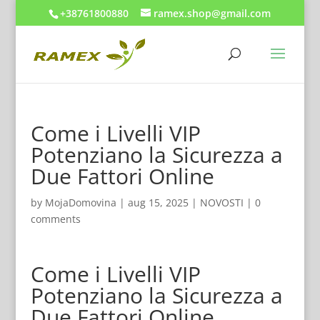
+38761800880
ramex.shop@gmail.com
Come i Livelli VIP
Potenziano la Sicurezza a
Due Fattori Online
by
MojaDomovina
|
aug 15, 2025
|
NOVOSTI
|
0
comments
Come i Livelli VIP
Potenziano la Sicurezza a
Due Fattori Online