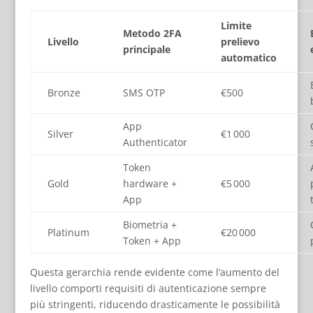
Limite
Metodo 2FA
Livello
prelievo
principale
automatico
Bronze
SMS OTP
€500
App
Silver
€1 000
Authenticator
Token
Gold
hardware +
€5 000
App
Biometria +
Platinum
€20 000
Token + App
Questa gerarchia rende evidente come l’aumento del
livello comporti requisiti di autenticazione sempre
più stringenti, riducendo drasticamente le possibilità