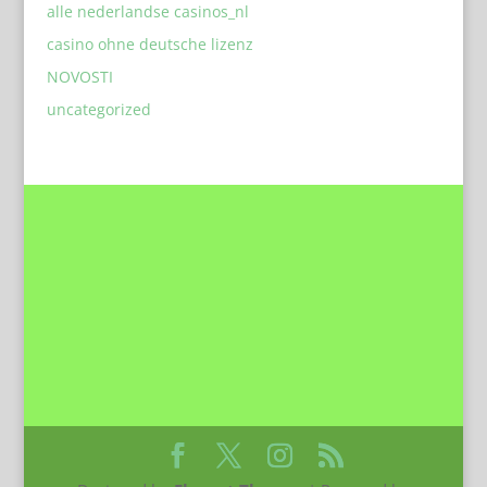
alle nederlandse casinos_nl
casino ohne deutsche lizenz
NOVOSTI
uncategorized