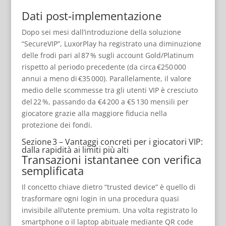
Dati post‑implementazione
Dopo sei mesi dall’introduzione della soluzione
“SecureVIP”, LuxorPlay ha registrato una diminuzione
delle frodi pari al 87 % sugli account Gold/Platinum
rispetto al periodo precedente (da circa €250 000
annui a meno di €35 000). Parallelamente, il valore
medio delle scommesse tra gli utenti VIP è cresciuto
del 22 %, passando da €4 200 a €5 130 mensili per
giocatore grazie alla maggiore fiducia nella
protezione dei fondi.
Sezione 3 – Vantaggi concreti per i giocatori VIP:
dalla rapidità ai limiti più alti
Transazioni istantanee con verifica
semplificata
Il concetto chiave dietro “trusted device” è quello di
trasformare ogni login in una procedura quasi
invisibile all’utente premium. Una volta registrato lo
smartphone o il laptop abituale mediante QR code