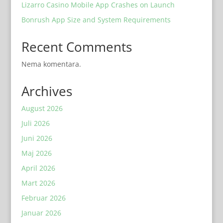
Lizarro Casino Mobile App Crashes on Launch
Bonrush App Size and System Requirements
Recent Comments
Nema komentara.
Archives
August 2026
Juli 2026
Juni 2026
Maj 2026
April 2026
Mart 2026
Februar 2026
Januar 2026