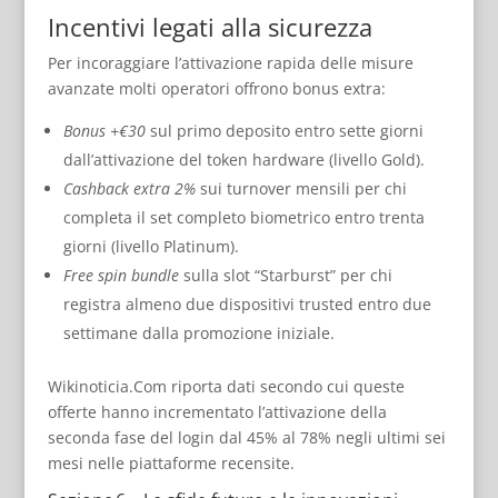
Incentivi legati alla sicurezza
Per incoraggiare l’attivazione rapida delle misure
avanzate molti operatori offrono bonus extra:
Bonus +€30
sul primo deposito entro sette giorni
dall’attivazione del token hardware (livello Gold).
Cashback extra 2%
sui turnover mensili per chi
completa il set completo biometrico entro trenta
giorni (livello Platinum).
Free spin bundle
sulla slot “Starburst” per chi
registra almeno due dispositivi trusted entro due
settimane dalla promozione iniziale.
Wikinoticia.Com riporta dati secondo cui queste
offerte hanno incrementato l’attivazione della
seconda fase del login dal 45% al 78% negli ultimi sei
mesi nelle piattaforme recensite.