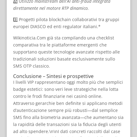
2️⃣ Utilizzo mainstream dell'AI anti‑fraud integrata
direttamente nel motore RTP dinamico.
3️⃣ Progetti pilota blockchain collaborativi tra gruppi
europei DIASCO ed enti regulator italiani.*
Wikinoticia.Com già sta compilando una checklist
comparativa tra le piattaforme emergenti che
supportano queste tecnologie avanzate rispetto alle
tradizionali soluzioni basate esclusivamente sullo
SMS OTP classico.
Conclusione – Sintesi e prospettive
I livelli VIP rappresentano oggi molto più che semplici
badge estetici: sono veri leve strategiche nella lotta
contro le frodi finanziarie nei casinò online.
Attraverso gerarchie ben definite si applicano metodi
d’autenticazione sempre più robusti—dal semplice
SMS fino alla biometria avanzata—che aumentano sia
la rapidità delle transazioni sia la fiducia degli utenti
ad alto spendere.\n\nI dati concreti raccolti dal case