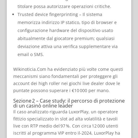
titolare possa autorizzare operazioni critiche.
Trusted device fingerprinting – Il sistema
memorizza indirizzo IP statico, tipo di browser e
configurazione hardware del dispositivo usato
abitualmente dal giocatore premium; qualsiasi
deviazione attiva una verifica supplementare via
email o SMS.
Wikinoticia.Com ha evidenziato più volte come questi
meccanismi siano fondamentali per proteggere gli
account dei high roller nei giochi live dealer dove le
puntate possono superare i €10 000 per mano.
Sezione 2 – Case study: il percorso di protezione
di un casinò online leader
Il caso analizzato riguarda LuxorPlay, un operatore
fittizio specializzato in slot ad alta volatilità e tavoli
live con RTP medio del 97 %. Con circa 12 000 utenti
iscritti al programma VIP entro il‑2024, LuxorPlay ha