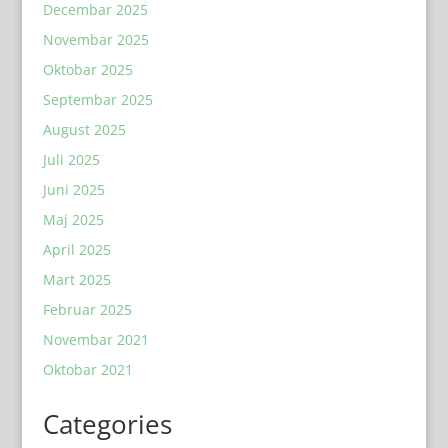
Decembar 2025
Novembar 2025
Oktobar 2025
Septembar 2025
August 2025
Juli 2025
Juni 2025
Maj 2025
April 2025
Mart 2025
Februar 2025
Novembar 2021
Oktobar 2021
Categories