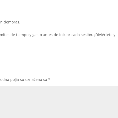
in demoras.
ites de tiempo y gasto antes de iniciar cada sesión. ¡Diviértete y
odna polja su označena sa
*