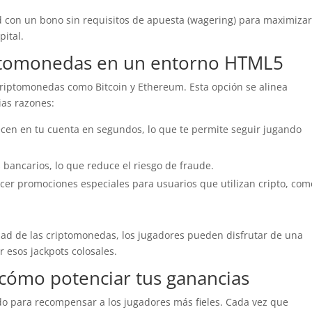
ad con un bono sin requisitos de apuesta (wagering) para maximizar
ital.
iptomonedas en un entorno HTML5
 criptomonedas como Bitcoin y Ethereum. Esta opción se alinea
ias razones:
ecen en tu cuenta en segundos, lo que te permite seguir jugando
s bancarios, lo que reduce el riesgo de fraude.
recer promociones especiales para usuarios que utilizan cripto, com
dad de las criptomonedas, los jugadores pueden disfrutar de una
r esos jackpots colosales.
cómo potenciar tus ganancias
do para recompensar a los jugadores más fieles. Cada vez que