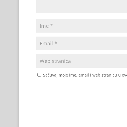
Sačuvaj moje ime, email i web stranicu u 