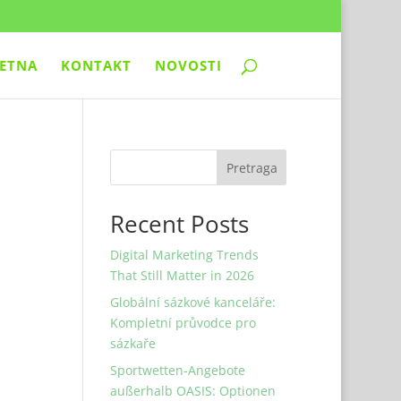
ETNA
KONTAKT
NOVOSTI
Pretraga
Recent Posts
Digital Marketing Trends
That Still Matter in 2026
Globální sázkové kanceláře:
Kompletní průvodce pro
sázkaře
Sportwetten-Angebote
außerhalb OASIS: Optionen