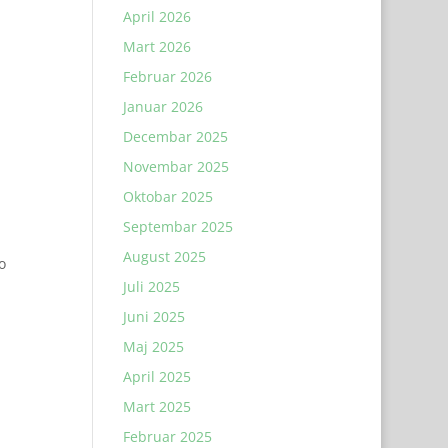
April 2026
Mart 2026
Februar 2026
Januar 2026
Decembar 2025
Novembar 2025
Oktobar 2025
Septembar 2025
August 2025
o
Juli 2025
Juni 2025
Maj 2025
April 2025
Mart 2025
Februar 2025