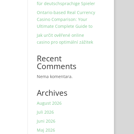
für deutschsprachige Spieler
Ontario-based Real Currency
Casino Comparison: Your
Ultimate Complete Guide to
Jak určit ověřené online
casino pro optimální zážitek
Recent
Comments
Nema komentara.
Archives
August 2026
Juli 2026
Juni 2026
Maj 2026