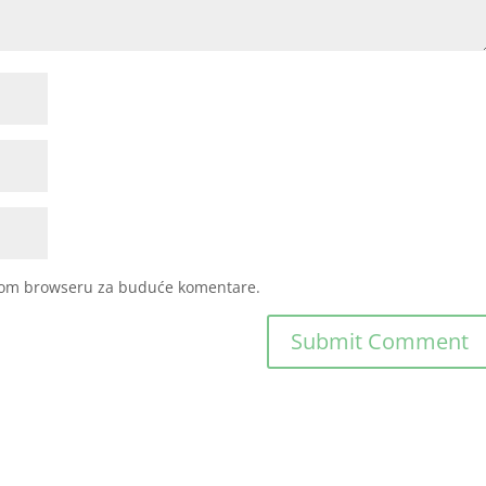
ovom browseru za buduće komentare.