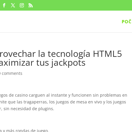
POČ
provechar la tecnología HTML5
aximizar tus jackpots
0 comments
uegos de casino carguen al instante y funcionen sin problemas en
ite que las tragaperras, los juegos de mesa en vivo y los juegos
, sin necesidad de plugins.
a y más rondas de juego.