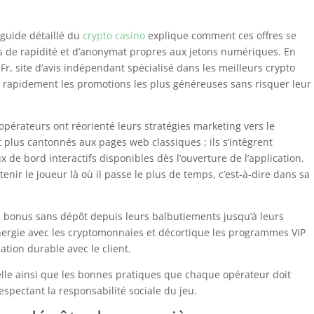
guide détaillé du
crypto casino
explique comment ces offres se
 de rapidité et d’anonymat propres aux jetons numériques. En
.Fr, site d’avis indépendant spécialisé dans les meilleurs crypto
er rapidement les promotions les plus généreuses sans risquer leur
opérateurs ont réorienté leurs stratégies marketing vers le
t plus cantonnés aux pages web classiques ; ils s’intègrent
 de bord interactifs disponibles dès l’ouverture de l’application.
enir le joueur là où il passe le plus de temps, c’est‑à‑dire dans sa
es bonus sans dépôt depuis leurs balbutiements jusqu’à leurs
ynergie avec les cryptomonnaies et décortique les programmes VIP
ation durable avec le client.
lle ainsi que les bonnes pratiques que chaque opérateur doit
spectant la responsabilité sociale du jeu.