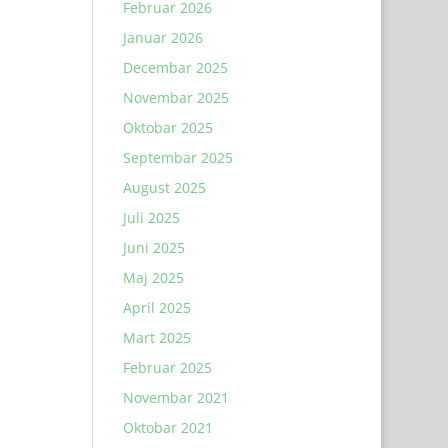
Februar 2026
Januar 2026
Decembar 2025
Novembar 2025
Oktobar 2025
Septembar 2025
August 2025
Juli 2025
Juni 2025
Maj 2025
April 2025
Mart 2025
Februar 2025
Novembar 2021
Oktobar 2021