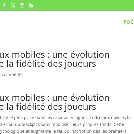
POČ
ux mobiles : une évolution
e la fidélité des joueurs
0 comments
ux mobiles : une évolution
e la fidélité des joueurs
e le plus prisé dans les casinos en ligne : il offre aux novices la
oker ou du blackjack sans mobiliser leurs propres fonds. Cette
psychologique et augmente le taux d’inscription dès les premiers