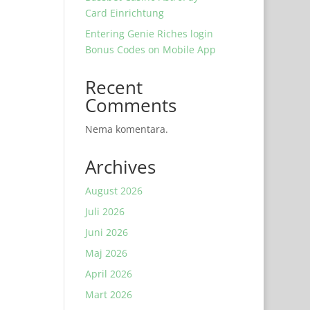
Card Einrichtung
Entering Genie Riches login
Bonus Codes on Mobile App
Recent
Comments
Nema komentara.
Archives
August 2026
Juli 2026
Juni 2026
Maj 2026
April 2026
Mart 2026