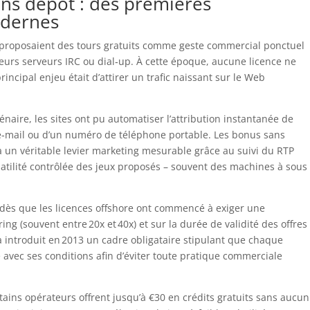
ns dépôt : des premières
odernes
 proposaient des tours gratuits comme geste commercial ponctuel
leurs serveurs IRC ou dial‑up. À cette époque, aucune licence ne
principal enjeu était d’attirer un trafic naissant sur le Web
énaire, les sites ont pu automatiser l’attribution instantanée de
e e‑mail ou d’un numéro de téléphone portable. Les bonus sans
à un véritable levier marketing mesurable grâce au suivi du RTP
latilité contrôlée des jeux proposés – souvent des machines à sous
cé dès que les licences offshore ont commencé à exiger une
g (souvent entre 20x et 40x) et sur la durée de validité des offres
a introduit en 2013 un cadre obligataire stipulant que chaque
e avec ses conditions afin d’éviter toute pratique commerciale
rtains opérateurs offrent jusqu’à €30 en crédits gratuits sans aucun