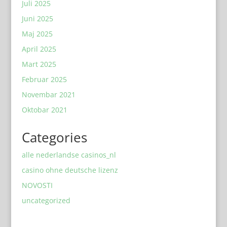
Juli 2025
Juni 2025
Maj 2025
April 2025
Mart 2025
Februar 2025
Novembar 2021
Oktobar 2021
Categories
alle nederlandse casinos_nl
casino ohne deutsche lizenz
NOVOSTI
uncategorized