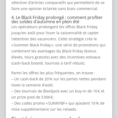
sélection d’articles comparatifs qui permettent de se
faire une opinion éclairée sans biais commercial.
4. Le Black Friday prolongé : comment profiter
des soldes d’automne en plein été
Les opérateurs prolongent les offres Black Friday
jusqu’en août pour lisser la saisonnalité et capter
l’attention des vacanciers. Cette stratégie crée le
« Summer Black Friday », une série de promotions qui
combinent les avantages du Black Friday (bonus
élevés, tours gratuits) avec des incentives estivaux
(cash‑back boosté, tournois à tarif réduit).
Parmi les offres les plus fréquentes, on trouve :
– Un cash‑back de 20 % sur les pertes nettes pendant
toute la semaine d’août.
– Des tournois de Blackjack avec un buy‑in de 10 € et
un prize pool de 5 000 €.
– Des codes promo « SUNNYBF » qui ajoutent 10 % de
mise supplémentaire sur les reloads.