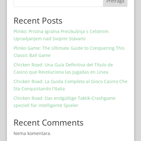
Pretraga
Recent Posts
Plinko: Pristna Igralna Preizkušnja s Celotnim
Upravljanjem nad Svojimi Stávami
Plinko Game: The Ultimate Guide to Conquering This
Classic Ball Game
Chicken Road: Una Guía Definitiva del Título de
Casino que Revoluciona las Jugadas en Línea
Chicken Road: La Guida Completa al Gioco Casino Che
Sta Conquistando l'Italia
Chicken Road: Das endgültige Taktik-Crashgame
speziell für intelligente Spieler
Recent Comments
Nema komentara.