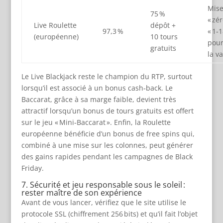
Mise
75 %
« zér
Live Roulette
dépôt +
97,3 %
« 1‑1
(européenne)
10 tours
pour
gratuits
la v
Le Live Blackjack reste le champion du RTP, surtout
lorsqu’il est associé à un bonus cash‑back. Le
Baccarat, grâce à sa marge faible, devient très
attractif lorsqu’un bonus de tours gratuits est offert
sur le jeu « Mini‑Baccarat ». Enfin, la Roulette
européenne bénéficie d’un bonus de free spins qui,
combiné à une mise sur les colonnes, peut générer
des gains rapides pendant les campagnes de Black
Friday.
7. Sécurité et jeu responsable sous le soleil :
rester maître de son expérience
Avant de vous lancer, vérifiez que le site utilise le
protocole SSL (chiffrement 256 bits) et qu’il fait l’objet