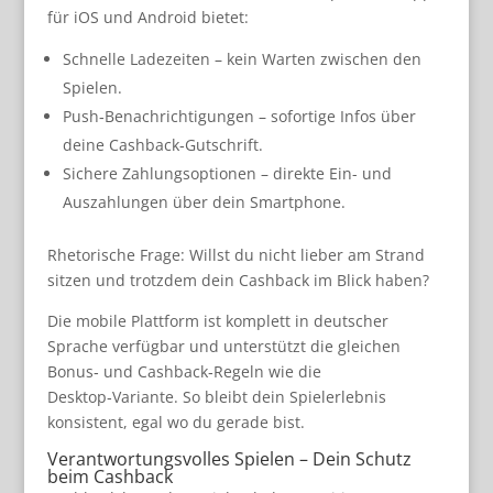
für iOS und Android bietet:
Schnelle Ladezeiten – kein Warten zwischen den
Spielen.
Push‑Benachrichtigungen – sofortige Infos über
deine Cashback‑Gutschrift.
Sichere Zahlungsoptionen – direkte Ein- und
Auszahlungen über dein Smartphone.
Rhetorische Frage: Willst du nicht lieber am Strand
sitzen und trotzdem dein Cashback im Blick haben?
Die mobile Plattform ist komplett in deutscher
Sprache verfügbar und unterstützt die gleichen
Bonus‑ und Cashback‑Regeln wie die
Desktop‑Variante. So bleibt dein Spielerlebnis
konsistent, egal wo du gerade bist.
Verantwortungsvolles Spielen – Dein Schutz
beim Cashback