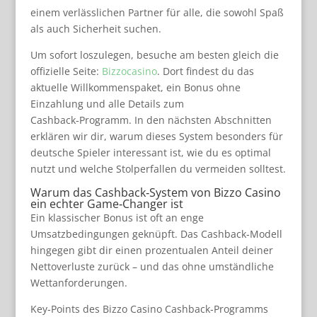
einem verlässlichen Partner für alle, die sowohl Spaß
als auch Sicherheit suchen.
Um sofort loszulegen, besuche am besten gleich die
offizielle Seite:
Bizzocasino
. Dort findest du das
aktuelle Willkommenspaket, ein Bonus ohne
Einzahlung und alle Details zum
Cashback‑Programm. In den nächsten Abschnitten
erklären wir dir, warum dieses System besonders für
deutsche Spieler interessant ist, wie du es optimal
nutzt und welche Stolperfallen du vermeiden solltest.
Warum das Cashback‑System von Bizzo Casino
ein echter Game‑Changer ist
Ein klassischer Bonus ist oft an enge
Umsatzbedingungen geknüpft. Das Cashback‑Modell
hingegen gibt dir einen prozentualen Anteil deiner
Nettoverluste zurück – und das ohne umständliche
Wettanforderungen.
Key‑Points des Bizzo Casino Cashback‑Programms