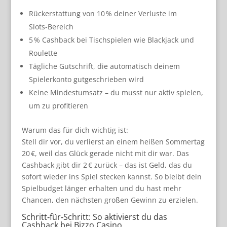
Rückerstattung von 10 % deiner Verluste im
Slots‑Bereich
5 % Cashback bei Tischspielen wie Blackjack und
Roulette
Tägliche Gutschrift, die automatisch deinem
Spielerkonto gutgeschrieben wird
Keine Mindestumsatz – du musst nur aktiv spielen,
um zu profitieren
Warum das für dich wichtig ist:
Stell dir vor, du verlierst an einem heißen Sommertag
20 €, weil das Glück gerade nicht mit dir war. Das
Cashback gibt dir 2 € zurück – das ist Geld, das du
sofort wieder ins Spiel stecken kannst. So bleibt dein
Spielbudget länger erhalten und du hast mehr
Chancen, den nächsten großen Gewinn zu erzielen.
Schritt‑für‑Schritt: So aktivierst du das
Cashback bei Bizzo Casino