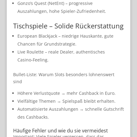
Gonzo’s Quest (NetEnt) – progressive
Auszahlungen, hohe Spieler‑Zufriedenheit.
Tischspiele – Solide Rückerstattung
European Blackjack – niedrige Hauskante, gute
Chancen für Grundstrategie.
Live Roulette – reale Dealer, authentisches
Casino‑Feeling.
Bullet‑Liste: Warum Slots besonders lohnenswert
sind
Höhere Verlustquote → mehr Cashback in Euro.
Vielfältige Themen → Spielspaß bleibt erhalten.
Automatisierte Auszahlungen → schnelle Gutschrift
des Cashbacks.
Häufige Fehler und wie du sie vermeidest
Important: Viele Spieler vergessen, dass das