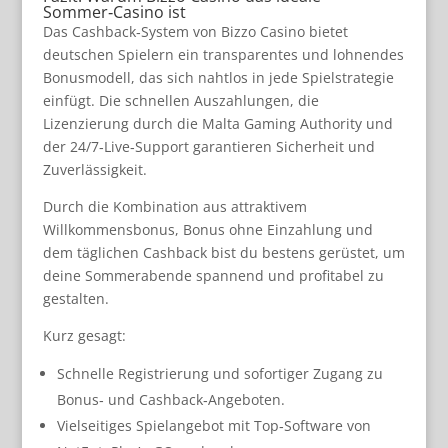
Sommer‑Casino ist
Das Cashback‑System von Bizzo Casino bietet
deutschen Spielern ein transparentes und lohnendes
Bonusmodell, das sich nahtlos in jede Spielstrategie
einfügt. Die schnellen Auszahlungen, die
Lizenzierung durch die Malta Gaming Authority und
der 24/7‑Live‑Support garantieren Sicherheit und
Zuverlässigkeit.
Durch die Kombination aus attraktivem
Willkommensbonus, Bonus ohne Einzahlung und
dem täglichen Cashback bist du bestens gerüstet, um
deine Sommerabende spannend und profitabel zu
gestalten.
Kurz gesagt:
Schnelle Registrierung und sofortiger Zugang zu
Bonus‑ und Cashback‑Angeboten.
Vielseitiges Spielangebot mit Top‑Software von