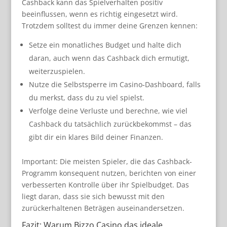
Cashback kann das Spielverhalten positiv
beeinflussen, wenn es richtig eingesetzt wird.
Trotzdem solltest du immer deine Grenzen kennen:
Setze ein monatliches Budget und halte dich
daran, auch wenn das Cashback dich ermutigt,
weiterzuspielen.
Nutze die Selbstsperre im Casino‑Dashboard, falls
du merkst, dass du zu viel spielst.
Verfolge deine Verluste und berechne, wie viel
Cashback du tatsächlich zurückbekommst – das
gibt dir ein klares Bild deiner Finanzen.
Important: Die meisten Spieler, die das Cashback-
Programm konsequent nutzen, berichten von einer
verbesserten Kontrolle über ihr Spielbudget. Das
liegt daran, dass sie sich bewusst mit den
zurückerhaltenen Beträgen auseinandersetzen.
Fazit: Warum Bizzo Casino das ideale