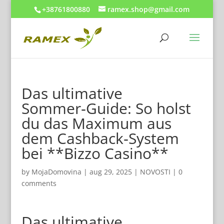
+38761800880
ramex.shop@gmail.com
Das ultimative
Sommer‑Guide: So holst
du das Maximum aus
dem Cashback‑System
bei **Bizzo Casino**
by
MojaDomovina
|
aug 29, 2025
|
NOVOSTI
|
0
comments
Das ultimative