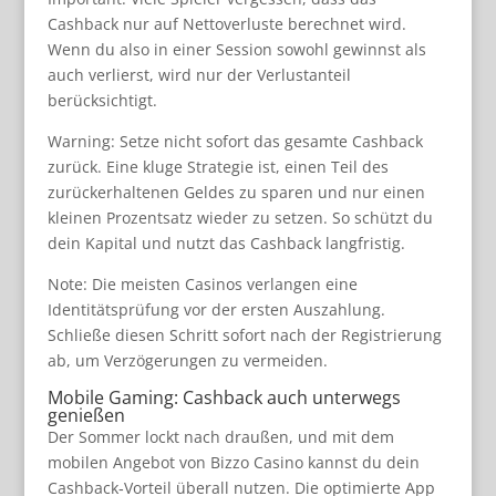
Cashback nur auf Nettoverluste berechnet wird.
Wenn du also in einer Session sowohl gewinnst als
auch verlierst, wird nur der Verlustanteil
berücksichtigt.
Warning: Setze nicht sofort das gesamte Cashback
zurück. Eine kluge Strategie ist, einen Teil des
zurückerhaltenen Geldes zu sparen und nur einen
kleinen Prozentsatz wieder zu setzen. So schützt du
dein Kapital und nutzt das Cashback langfristig.
Note: Die meisten Casinos verlangen eine
Identitätsprüfung vor der ersten Auszahlung.
Schließe diesen Schritt sofort nach der Registrierung
ab, um Verzögerungen zu vermeiden.
Mobile Gaming: Cashback auch unterwegs
genießen
Der Sommer lockt nach draußen, und mit dem
mobilen Angebot von Bizzo Casino kannst du dein
Cashback‑Vorteil überall nutzen. Die optimierte App