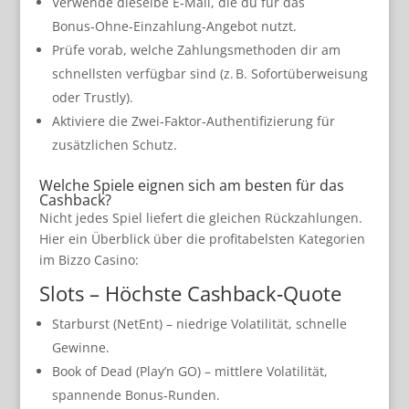
Verwende dieselbe E‑Mail, die du für das
Bonus‑Ohne‑Einzahlung‑Angebot nutzt.
Prüfe vorab, welche Zahlungsmethoden dir am
schnellsten verfügbar sind (z. B. Sofortüberweisung
oder Trustly).
Aktiviere die Zwei‑Faktor‑Authentifizierung für
zusätzlichen Schutz.
Welche Spiele eignen sich am besten für das
Cashback?
Nicht jedes Spiel liefert die gleichen Rückzahlungen.
Hier ein Überblick über die profitabelsten Kategorien
im Bizzo Casino:
Slots – Höchste Cashback‑Quote
Starburst (NetEnt) – niedrige Volatilität, schnelle
Gewinne.
Book of Dead (Play’n GO) – mittlere Volatilität,
spannende Bonus‑Runden.