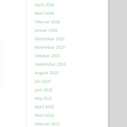
April 2026
Mart 2026
Februar 2026
Januar 2026
Decembar 2025
Novembar 2025
Oktobar 2025
Septembar 2025
August 2025
Juli 2025
Juni 2025
Maj 2025
April 2025
Mart 2025
Februar 2025