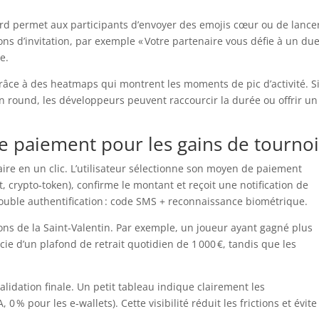
rd permet aux participants d’envoyer des emojis cœur ou de lance
ions d’invitation, par exemple « Votre partenaire vous défie à un due
e.
grâce à des heatmaps qui montrent les moments de pic d’activité. S
n round, les développeurs peuvent raccourcir la durée ou offrir un
de paiement pour les gains de tournoi
 faire en un clic. L’utilisateur sélectionne son moyen de paiement
t, crypto‑token), confirme le montant et reçoit une notification de
double authentification : code SMS + reconnaissance biométrique.
ions de la Saint‑Valentin. Par exemple, un joueur ayant gagné plus
ie d’un plafond de retrait quotidien de 1 000 €, tandis que les
alidation finale. Un petit tableau indique clairement les
0 % pour les e‑wallets). Cette visibilité réduit les frictions et évite