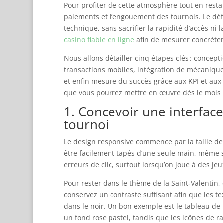
Pour profiter de cette atmosphère tout en restant
paiements et l’engouement des tournois. Le défi
technique, sans sacrifier la rapidité d’accès ni
casino fiable en ligne
afin de mesurer concrètem
Nous allons détailler cinq étapes clés : concept
transactions mobiles, intégration de mécaniqu
et enfin mesure du succès grâce aux KPI et aux
que vous pourrez mettre en œuvre dès le mois d
1. Concevoir une interface
tournoi
Le design responsive commence par la taille d
être facilement tapés d’une seule main, même su
erreurs de clic, surtout lorsqu’on joue à des j
Pour rester dans le thème de la Saint‑Valentin, 
conservez un contraste suffisant afin que les text
dans le noir. Un bon exemple est le tableau de b
un fond rose pastel, tandis que les icônes de ra