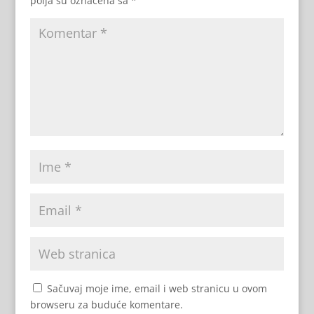
polja su označena sa
*
Sačuvaj moje ime, email i web stranicu u ovom
browseru za buduće komentare.