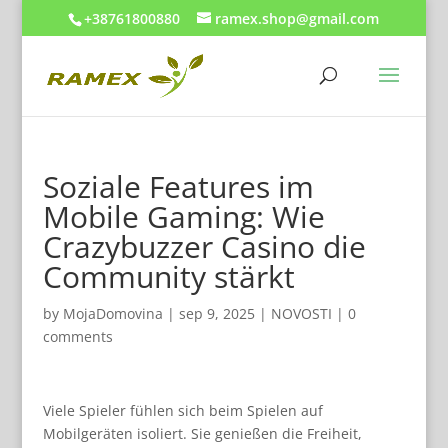
+38761800880
ramex.shop@gmail.com
Soziale Features im
Mobile Gaming: Wie
Crazybuzzer Casino die
Community stärkt
by
MojaDomovina
|
sep 9, 2025
|
NOVOSTI
|
0
comments
Viele Spieler fühlen sich beim Spielen auf
Mobilgeräten isoliert. Sie genießen die Freiheit,