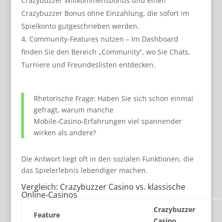
Crazybuzzer Willkommensbonus und einen
Crazybuzzer Bonus ohne Einzahlung, die sofort im
Spielkonto gutgeschrieben werden.
Community‑Features nutzen – Im Dashboard
finden Sie den Bereich „Community“, wo Sie Chats,
Turniere und Freundeslisten entdecken.
Rhetorische Frage: Haben Sie sich schon einmal
gefragt, warum manche
Mobile‑Casino‑Erfahrungen viel spannender
wirken als andere?
Die Antwort liegt oft in den sozialen Funktionen, die
das Spielerlebnis lebendiger machen.
Vergleich: Crazybuzzer Casino vs. klassische
Online‑Casinos
Crazybuzzer
Feature
Casino