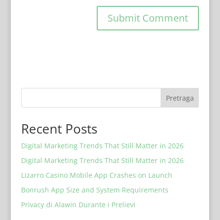
Pretraga
Recent Posts
Digital Marketing Trends That Still Matter in 2026
Digital Marketing Trends That Still Matter in 2026
Lizarro Casino Mobile App Crashes on Launch
Bonrush App Size and System Requirements
Privacy di Alawin Durante i Prelievi