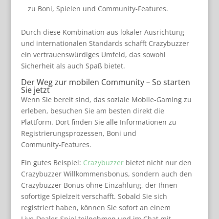
zu Boni, Spielen und Community‑Features.
Durch diese Kombination aus lokaler Ausrichtung
und internationalen Standards schafft Crazybuzzer
ein vertrauenswürdiges Umfeld, das sowohl
Sicherheit als auch Spaß bietet.
Der Weg zur mobilen Community – So starten
Sie jetzt
Wenn Sie bereit sind, das soziale Mobile‑Gaming zu
erleben, besuchen Sie am besten direkt die
Plattform. Dort finden Sie alle Informationen zu
Registrierungsprozessen, Boni und
Community‑Features.
Ein gutes Beispiel:
Crazybuzzer
bietet nicht nur den
Crazybuzzer Willkommensbonus, sondern auch den
Crazybuzzer Bonus ohne Einzahlung, der Ihnen
sofortige Spielzeit verschafft. Sobald Sie sich
registriert haben, können Sie sofort an einem
Live‑Dealer‑Spiel teilnehmen und im Chat mit