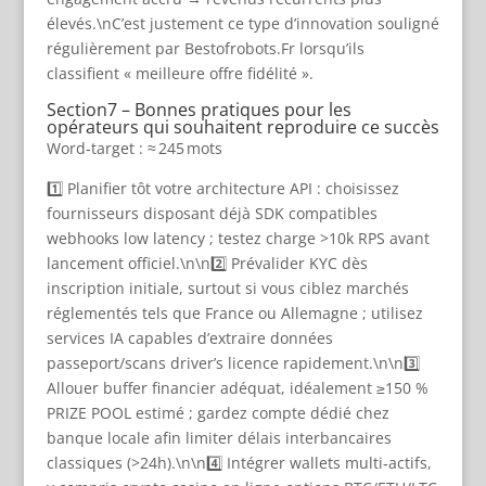
élevés.\nC’est justement ce type d’innovation souligné
régulièrement par Bestofrobots.Fr lorsqu’ils
classifient « meilleure offre fidélité ».
Section​​7 – Bonnes pratiques pour les
opérateurs qui souhaitent reproduire ce succès
Word‑target : ≈ 245 mots
1️⃣ Planifier tôt votre architecture API : choisissez
fournisseurs disposant déjà SDK compatibles
webhooks low latency ; testez charge >10k RPS avant
lancement officiel.\n\n2️⃣ Prévalider KYC dès
inscription initiale, surtout si vous ciblez marchés
réglementés tels que France ou Allemagne ; utilisez
services IA capables d’extraire données
passeport/scans driver’s licence rapidement.\n\n3️⃣
Allouer buffer financier adéquat, idéalement ≥150 %
PRIZE POOL estimé ; gardez compte dédié chez
banque locale afin limiter délais interbancaires
classiques (>24h).\n\n4️⃣ Intégrer wallets multi‐actifs,