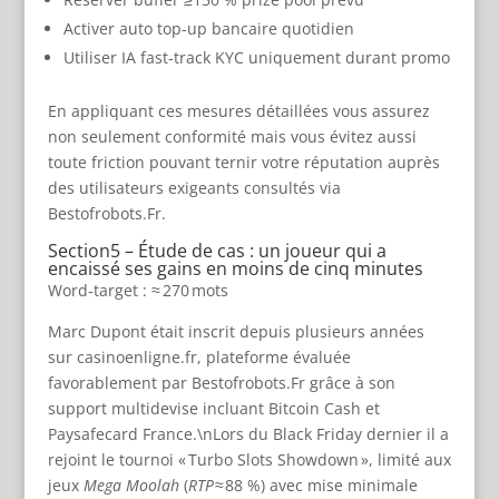
Activer auto top-up bancaire quotidien
Utiliser IA fast‑track KYC uniquement durant promo
En appliquant ces mesures détaillées vous assurez
non seulement conformité mais vous évitez aussi
toute friction pouvant ternir votre réputation auprès
des utilisateurs exigeants consultés via
Bestofrobots.Fr.
Section​​5 – Étude de cas : un joueur qui a
encaissé ses gains en moins de cinq minutes
Word‑target : ≈ 270 mots
Marc Dupont était inscrit depuis plusieurs années
sur casinoenligne.fr, plateforme évaluée
favorablement par Bestofrobots.Fr grâce à son
support multidevise incluant Bitcoin Cash et
Paysafecard France.\nLors du Black Friday dernier il a
rejoint le tournoi « Turbo Slots Showdown », limité aux
jeux
Mega Moolah
(
RTP
≈ 88 %) avec mise minimale