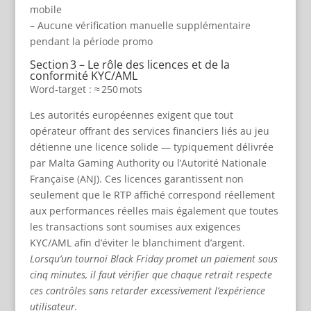
mobile
– Aucune vérification manuelle supplémentaire
pendant la période promo
Section 3 – Le rôle des licences et de la
conformité KYC/AML
Word‑target : ≈ 250 mots
Les autorités européennes exigent que tout
opérateur offrant des services financiers liés au jeu
détienne une licence solide — typiquement délivrée
par Malta Gaming Authority ou l’Autorité Nationale
Française (ANJ). Ces licences garantissent non
seulement que le RTP affiché correspond réellement
aux performances réelles mais également que toutes
les transactions sont soumises aux exigences
KYC/AML afin d’éviter le blanchiment d’argent.
Lorsqu’un tournoi Black Friday promet un paiement sous
cinq minutes, il faut vérifier que chaque retrait respecte
ces contrôles sans retarder excessivement l’expérience
utilisateur.