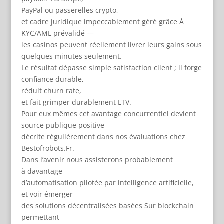
PayPal ou passerelles crypto,
et cadre juridique impeccablement géré grâce À
KYC/AML prévalidé —
les casinos peuvent réellement livrer leurs gains sous
quelques minutes seulement.
Le résultat dépasse simple satisfaction client ; il forge
confiance durable,
réduit churn rate,
et fait grimper durablement LTV.
Pour eux mêmes cet avantage concurrentiel devient
source publique positive
décrite régulièrement dans nos évaluations chez
Bestofrobots.Fr.
Dans l’avenir nous assisterons probablement
à davantage
d’automatisation pilotée par intelligence artificielle,
et voir émerger
des solutions décentralisées basées Sur blockchain
permettant