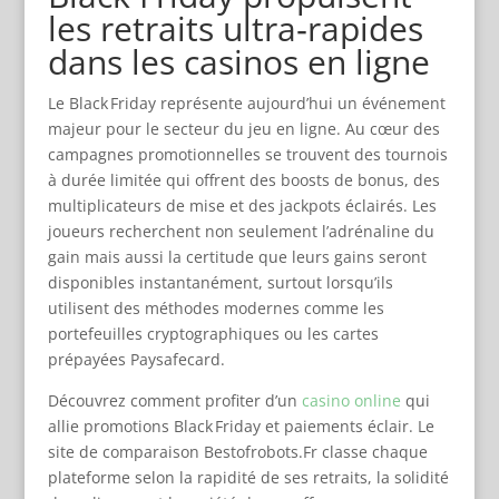
les retraits ultra‑rapides
dans les casinos en ligne
Le Black Friday représente aujourd’hui un événement
majeur pour le secteur du jeu en ligne. Au cœur des
campagnes promotionnelles se trouvent des tournois
à durée limitée qui offrent des boosts de bonus, des
multiplicateurs de mise et des jackpots éclairés. Les
joueurs recherchent non seulement l’adrénaline du
gain mais aussi la certitude que leurs gains seront
disponibles instantanément, surtout lorsqu’ils
utilisent des méthodes modernes comme les
portefeuilles cryptographiques ou les cartes
prépayées Paysafecard.
Découvrez comment profiter d’un
casino online
qui
allie promotions Black Friday et paiements éclair. Le
site de comparaison Bestofrobots.Fr classe chaque
plateforme selon la rapidité de ses retraits, la solidité