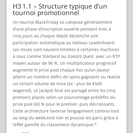
H3 1.1 – Structure typique d’un
tournoi promotionnel
Un tournoi Black Friday se compose généralement
d’une phase d’inscription ouverte pendant trois à
cinq jours où chaque dépôt déclenche une
participation automatique au tableau Leaderboard.
Les mises sont souvent limitées à certaines machines
à sous comme
Starburst
ou
Gonzo’s Quest
, avec un RTP
moyen autour de 96 %. Un multiplicateur progressif
augmente le prize pool chaque fois qu’un joueur
atteint un nombre défini de spins gagnants ou réalise
un certain volume de mise (ex : plus de €500
wagered). Le jackpot final est partagé entre les cinq
premiers placés selon un pourcentage prédéfini du
prize pool (60 % pour le premier, puis décroissant).
Cette architecture favorise l’engagement continu tout
au long du week‑end noir et pousse les paris grâce à
l’effet gamifié du classement dynamique.*