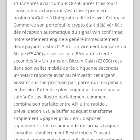
€10.\nAprès avoir cumulé €8 450 après trois tours
consécutifs victori­eux il s’est classé première
position.\nGrâce à l’intégration directe avec Coinbase
Commerce son portefeuille crypto était déjà vérifié ;
dès réception automatique du signal ‘win confirmed’,
notre settlement engine a généré immédiatement
deux payouts distincts:* \n– Un virement bancaire via
Stripe (€5 400) arrivé sur son IBAN après trente
secondes \n– Un transfert Bitcoin Cash (€3 050) reçu
dans son wallet mobile après cinquante secondes
\n\nMarc rapporte avoir pu réinvestir cet argent
aussitôt sur son prochain pari parce qu’il n’a jamais
eu besoin d’attendre plus longtemps qu’une pause
café.\nCe cas illustre parfaitement comment
combinaison parfaite entre API ultra rapide ,
prévalidation KYC & buffer adéquat transforme
simplement « gagner gros » en « disposer
rapidement ».\nIl recommande désormais toujours
consulter régulièrement Bestofrobots.Fr avant
chaque grande opération car ils listent précisément