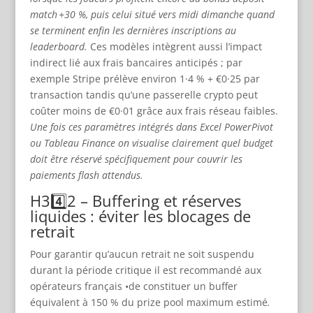
match +30 %, puis celui situé vers midi dimanche quand
se terminent enfin les dernières inscriptions au
leaderboard.
Ces modèles intègrent aussi l’impact
indirect lié aux frais bancaires anticipés ; par
exemple Stripe prélève environ 1·4 % + €0·25 par
transaction tandis qu’une passerelle crypto peut
coûter moins de €0·01 grâce aux frais réseau faibles.
Une fois ces paramètres intégrés dans Excel PowerPivot
ou Tableau Finance on visualise clairement quel budget
doit être réservé spécifiquement pour couvrir les
paiements flash attendus.
H3​​4️⃣2 – Buffering et réserves
liquides : éviter les blocages de
retrait
Pour garantir qu’aucun retrait ne soit suspendu
durant la période critique il est recommandé aux
opérateurs français •de constituer un buffer
équivalent à 150 % du prize pool maximum estimé
.