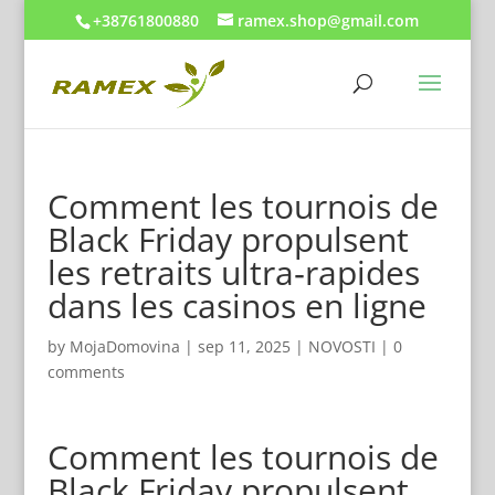
+38761800880
ramex.shop@gmail.com
Comment les tournois de
Black Friday propulsent
les retraits ultra‑rapides
dans les casinos en ligne
by
MojaDomovina
|
sep 11, 2025
|
NOVOSTI
|
0
comments
Comment les tournois de
Black Friday propulsent