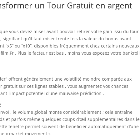
ansformer un Tour Gratuit en argent
 que vous devez miser avant pouvoir retirer votre gain issu du tour
, signifiant qu’il faut miser trente fois la valeur du bonus avant
hant “x5” ou “x10”, disponibles fréquemment chez certains nouveaux
ilm.Fr . Plus le facteur est bas , moins vous exposez votre bankroll
er” offrent généralement une volatilité moindre comparée aux
r gratuit sur ces lignes stables , vous augmentez vos chances
tant l’impact potentiel d’une mauvaise prédiction .
é
voi , le volume global monte considérablement ; cela entraîne
ds et parfois même quelques coups d’œil supplémentaires dans le
cette fenêtre permet souvent de bénéficier automatiquement d’une
ne « market movement ».