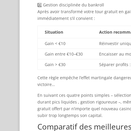
4️⃣ Gestion disciplinée du bankroll
Après avoir transformé votre tour gratuit en gai
immédiatement s’il convient :
Situation
Action recomm
Gain < €10
Réinvestir uniq
Gain entre €10–€30
Encaisser au moi
Gain > €30
Séparer profits 
Cette règle empêche l’effet martingale danger
victoire…
En suivant ces quatre points simples – sélectio
durant pics liquides , gestion rigoureuse –, m
gratuit offert par n’importe quel nouveau casin
subir trop longtemps son capital.
Comparatif des meilleures 