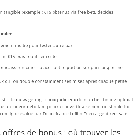
n tangible (exemple : €15 obtenus via free bet), décidez
andée
uement moitié pour tester autre pari
ns €15 puis réutiliser reste
: encaisser moitié + placer petite portion sur pari long terme
eux où l’on double constamment ses mises après chaque petite
n stricte du wagering , choix judicieux du marché , timing optimal
ême un joueur débutant pourra convertir aisément un simple tour
o en ligne évalué par Doucefrance Lefilm.Fr en argent réel sans
offres de bonus : où trouver les