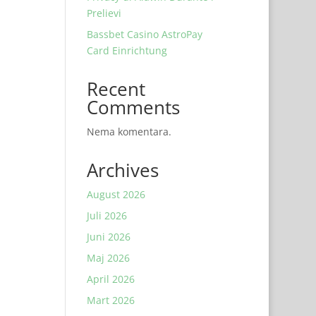
Prelievi
Bassbet Casino AstroPay
Card Einrichtung
Recent
Comments
Nema komentara.
Archives
August 2026
Juli 2026
Juni 2026
Maj 2026
April 2026
Mart 2026