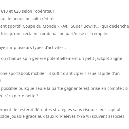
10 et €20 selon l’opérateur.
que le bonus ne soit crédité.
ment sportif (Coupe du Monde FIFA®, Super Bowl®…) qui déclenche
t lorsqu’une certaine combinaison pari/mise est remplie.
yé sur plusieurs types d’activités :
” où chaque spin génère potentiellement un petit jackpot aligné
ne sportsbook mobile – il suffit d’anticiper l’issue rapide d’un
t.
t possible puisque seule la partie gagnante est prise en compte ; si
ec zéro perte nette.*
ent de tester différentes stratégies sans risquer leur capital
lde jouable grâce aux taux RTP élevés (>96 %) souvent associés