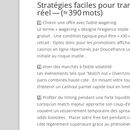
Stratégies faciles pour tr
réel — (≈ 390 mots)
1️⃣ Choisir une offre avec faible wagering
Le terme « wagering » désigne l’exigence totale
gratuit . Une condition typique peut être « x30 »
retrait . Optez donc pour les promotions affic
casinos en ligne répertoriés par Doucefrance Lef
initiale au risque inutile .
2️⃣ Viser des marchés à faible volatilité
Les événements tels que “Match nul + Over/Und
paris combinés haute cote . En misant votre tou
d’obtenir un cashout partiel rapide tout en limi
3️⃣ Profiter du timing pendant une forte liquidit
Lorsqu’un match majeur approche son coup‐d’en
souvent un resserrement temporaire des sprea
odds boostées . Placer votre free bet pendant 
côte légèrement supérieure grâce au phénomè