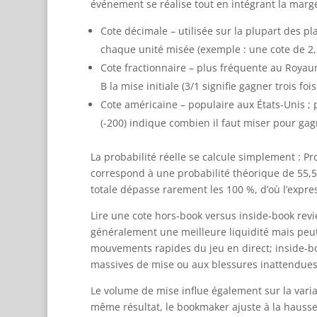
événement se réalise tout en intégrant la marge
Cote décimale – utilisée sur la plupart des p
chaque unité misée (exemple : une cote de 2,
Cote fractionnaire – plus fréquente au Royau
B la mise initiale (3/1 signifie gagner trois foi
Cote américaine – populaire aux États-Unis ; 
(-200) indique combien il faut miser pour gag
La probabilité réelle se calcule simplement : Pr
correspond à une probabilité théorique de 55,
totale dépasse rarement les 100 %, d’où l’expre
Lire une cote hors‑book versus inside‑book rev
généralement une meilleure liquidité mais peut
mouvements rapides du jeu en direct; inside‑bo
massives de mise ou aux blessures inattendues
Le volume de mise influe également sur la varia
même résultat, le bookmaker ajuste à la hausse o