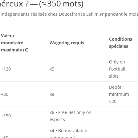
néreux ? — (≈ 350 mots)
s indépendants réalisés chez Doucefrance Lefilm.Fr pendant le moi
Valeur
Conditions
monétaire
Wagering requis
spéciales
maximale (€)
Only on
+120
x5
Football
slots
Depôt
+80
x8
minimum
€20
x6 • Free Bet only on
+150
esports
x4 • Bonus valable
+60
uniquement