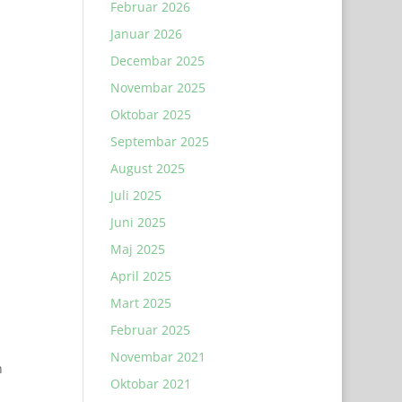
Februar 2026
Januar 2026
Decembar 2025
Novembar 2025
Oktobar 2025
Septembar 2025
August 2025
Juli 2025
Juni 2025
Maj 2025
April 2025
Mart 2025
Februar 2025
Novembar 2021
n
Oktobar 2021