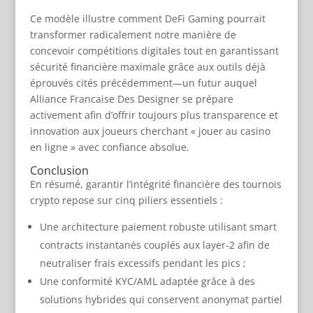
Ce modèle illustre comment DeFi Gaming pourrait
transformer radicalement notre manière de
concevoir compétitions digitales tout en garantissant
sécurité financière maximale grâce aux outils déjà
éprouvés cités précédemment—un futur auquel
Alliance Francaise Des Designer se prépare
activement afin d’offrir toujours plus transparence et
innovation aux joueurs cherchant « jouer au casino
en ligne » avec confiance absolue.
Conclusion
En résumé, garantir l’intégrité financière des tournois
crypto repose sur cinq piliers essentiels :
Une architecture paiement robuste utilisant smart
contracts instantanés couplés aux layer‑2 afin de
neutraliser frais excessifs pendant les pics ;
Une conformité KYC/AML adaptée grâce à des
solutions hybrides qui conservent anonymat partiel