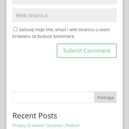
Sačuvaj moje ime, email i web stranicu u ovom
browseru za buduće komentare.
Pretraga
Recent Posts
Privacy di Alawin Durante i Prelievi