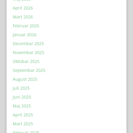
April 2026
Mart 2026
Februar 2026
Januar 2026
Decembar 2025
Novembar 2025
Oktobar 2025
Septembar 2025
August 2025
Juli 2025
Juni 2025
Maj 2025
April 2025
Mart 2025
Februar 2025