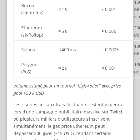
15
Bitcoin
< 1 s
≤ 0,001
dé
(Lightning)
si
Ethereum
20
≈ 5 s
≈ 0,005
(zk‑Rollup)
dé
10
Solana
< 400 ms
≈ 0,0003
dé
Polygon
18
≈ 2 s
≈ 0,001
(PoS)
dé
Volume estimé pour un tournoi “high‑roller” avec prize
pool >50 k USD.
Les risques liés aux frais fluctuants restent majeurs :
lors d’une campagne publicitaire massive sur Twitch
où plusieurs milliers d’utilisateurs s’inscrivent
simultanément, le gas price Ethereum peut
dépasser 200 gwei (~15 USD), rendant certains