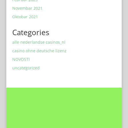
Novembar 2021
Oktobar 2021
Categories
alle nederlandse casinos_nl
casino ohne deutsche lizenz
NOVOSTI
uncategorized