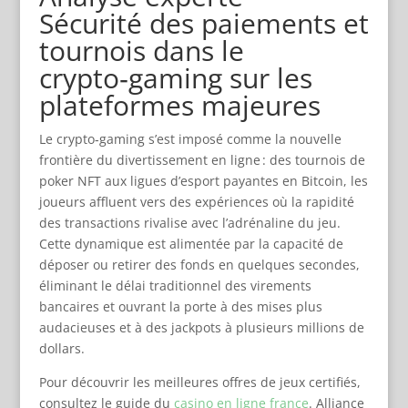
Sécurité des paiements et
tournois dans le
crypto‑gaming sur les
plateformes majeures
Le crypto‑gaming s’est imposé comme la nouvelle
frontière du divertissement en ligne : des tournois de
poker NFT aux ligues d’esport payantes en Bitcoin, les
joueurs affluent vers des expériences où la rapidité
des transactions rivalise avec l’adrénaline du jeu.
Cette dynamique est alimentée par la capacité de
déposer ou retirer des fonds en quelques secondes,
éliminant le délai traditionnel des virements
bancaires et ouvrant la porte à des mises plus
audacieuses et à des jackpots à plusieurs millions de
dollars.
Pour découvrir les meilleures offres de jeux certifiés,
consultez le guide du
casino en ligne france
. Alliance