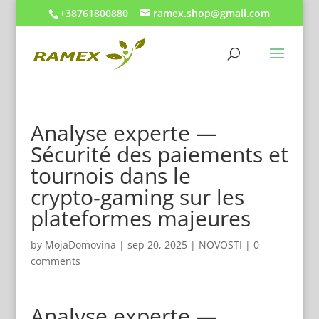
+38761800880
ramex.shop@gmail.com
Analyse experte —
Sécurité des paiements et
tournois dans le
crypto‑gaming sur les
plateformes majeures
by
MojaDomovina
|
sep 20, 2025
|
NOVOSTI
|
0
comments
Analyse experte —