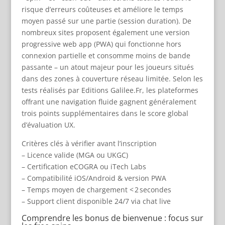
risque d’erreurs coûteuses et améliore le temps
moyen passé sur une partie (session duration). De
nombreux sites proposent également une version
progressive web app (PWA) qui fonctionne hors
connexion partielle et consomme moins de bande
passante – un atout majeur pour les joueurs situés
dans des zones à couverture réseau limitée. Selon les
tests réalisés par Editions Galilee.Fr, les plateformes
offrant une navigation fluide gagnent généralement
trois points supplémentaires dans le score global
d’évaluation UX.
Critères clés à vérifier avant l’inscription
– Licence valide (MGA ou UKGC)
– Certification eCOGRA ou iTech Labs
– Compatibilité iOS/Android & version PWA
– Temps moyen de chargement < 2 secondes
– Support client disponible 24/7 via chat live
Comprendre les bonus de bienvenue : focus sur