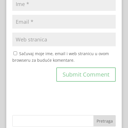
Sačuvaj moje ime, email i web stranicu u ovom
browseru za buduće komentare.
Pretraga