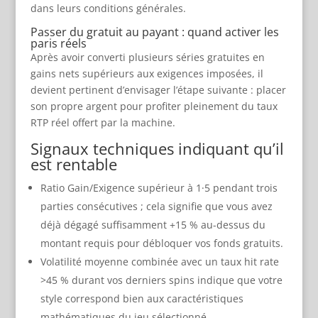
dans leurs conditions générales.
Passer du gratuit au payant : quand activer les
paris réels
Après avoir converti plusieurs séries gratuites en
gains nets supérieurs aux exigences imposées, il
devient pertinent d’envisager l’étape suivante : placer
son propre argent pour profiter pleinement du taux
RTP réel offert par la machine.
Signaux techniques indiquant qu’il
est rentable
Ratio Gain/Exigence supérieur à 1·5 pendant trois
parties consécutives ; cela signifie que vous avez
déjà dégagé suffisamment +15 % au-dessus du
montant requis pour débloquer vos fonds gratuits.
Volatilité moyenne combinée avec un taux hit rate
>45 % durant vos derniers spins indique que votre
style correspond bien aux caractéristiques
mathématiques du jeu sélectionné.