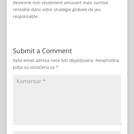
devienne non seulement amusant mais surtout
rentable dans votre stratégie globale de jeu
responsable.
Submit a Comment
Vaša email adresa neće biti objavljivana.
Neophodna
polja su označena sa
*