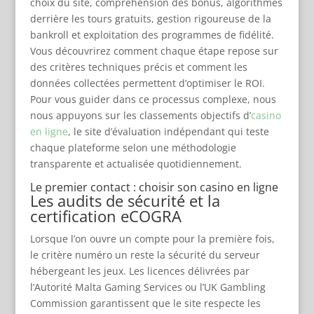
choix du site, compréhension des bonus, algorithmes
derrière les tours gratuits, gestion rigoureuse de la
bankroll et exploitation des programmes de fidélité.
Vous découvrirez comment chaque étape repose sur
des critères techniques précis et comment les
données collectées permettent d’optimiser le ROI.
Pour vous guider dans ce processus complexe, nous
nous appuyons sur les classements objectifs d’
casino
en ligne
, le site d’évaluation indépendant qui teste
chaque plateforme selon une méthodologie
transparente et actualisée quotidiennement.
Le premier contact : choisir son casino en ligne
Les audits de sécurité et la
certification eCOGRA
Lorsque l’on ouvre un compte pour la première fois,
le critère numéro un reste la sécurité du serveur
hébergeant les jeux. Les licences délivrées par
l’Autorité Malta Gaming Services ou l’UK Gambling
Commission garantissent que le site respecte les