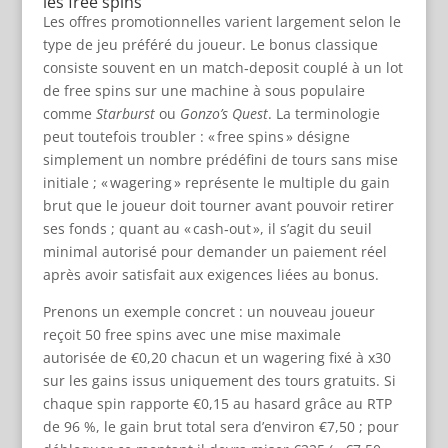
les free spins
Les offres promotionnelles varient largement selon le
type de jeu préféré du joueur. Le bonus classique
consiste souvent en un match‑deposit couplé à un lot
de free spins sur une machine à sous populaire
comme
Starburst
ou
Gonzo’s Quest
. La terminologie
peut toutefois troubler : « free spins » désigne
simplement un nombre prédéfini de tours sans mise
initiale ; « wagering » représente le multiple du gain
brut que le joueur doit tourner avant pouvoir retirer
ses fonds ; quant au « cash‑out », il s’agit du seuil
minimal autorisé pour demander un paiement réel
après avoir satisfait aux exigences liées au bonus.
Prenons un exemple concret : un nouveau joueur
reçoit 50 free spins avec une mise maximale
autorisée de €0,20 chacun et un wagering fixé à x30
sur les gains issus uniquement des tours gratuits. Si
chaque spin rapporte €0,15 au hasard grâce au RTP
de 96 %, le gain brut total sera d’environ €7,50 ; pour