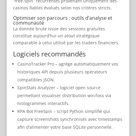
“free‑spin” récurrentes provenant uniquement des
casinos fiables évalués selon nos critères stricts.
Optimiser son parcours : outils d’analyse et
communauté
La donnée brute issue des sessions gratuites
constitue aujourd’hui un atout stratégique
comparable à celui utilisé par les traders financiers.
Logiciels recommandés
CasinoTracker Pro – agrège automatiquement vos
historiques API depuis plusieurs opérateurs
compatibles JSON.
SpinStats Analyzer – logiciel open source
permettant visualiser distribution win/loss via
histogrammes interactifs.
RPA Bot FreeSpin – script Python simplifié qui
capture screenshots synchronisés avec timestamps
afin d’alimenter votre base SQLite personnelle.