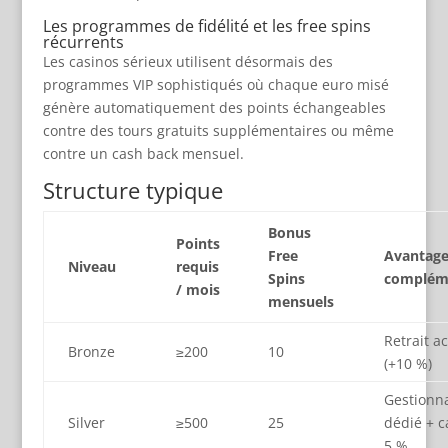
Les programmes de fidélité et les free spins
récurrents
Les casinos sérieux utilisent désormais des
programmes VIP sophistiqués où chaque euro misé
génère automatiquement des points échangeables
contre des tours gratuits supplémentaires ou même
contre un cash back mensuel.
Structure typique
Bonus
Points
Free
Avantage
Niveau
requis
Spins
complém
/ mois
mensuels
Retrait a
Bronze
≥200
10
(+10 %)
Gestionn
Silver
≥500
25
dédié + 
5 %