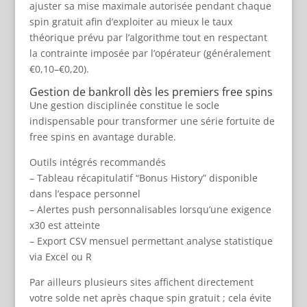
ajuster sa mise maximale autorisée pendant chaque
spin gratuit afin d’exploiter au mieux le taux
théorique prévu par l’algorithme tout en respectant
la contrainte imposée par l’opérateur (généralement
€0,10–€0,20).
Gestion de bankroll dès les premiers free spins
Une gestion disciplinée constitue le socle
indispensable pour transformer une série fortuite de
free spins en avantage durable.
Outils intégrés recommandés
– Tableau récapitulatif “Bonus History” disponible
dans l’espace personnel
– Alertes push personnalisables lorsqu’une exigence
x30 est atteinte
– Export CSV mensuel permettant analyse statistique
via Excel ou R
Par ailleurs plusieurs sites affichent directement
votre solde net après chaque spin gratuit ; cela évite