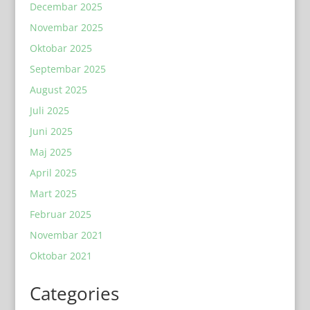
Decembar 2025
Novembar 2025
Oktobar 2025
Septembar 2025
August 2025
Juli 2025
Juni 2025
Maj 2025
April 2025
Mart 2025
Februar 2025
Novembar 2021
Oktobar 2021
Categories