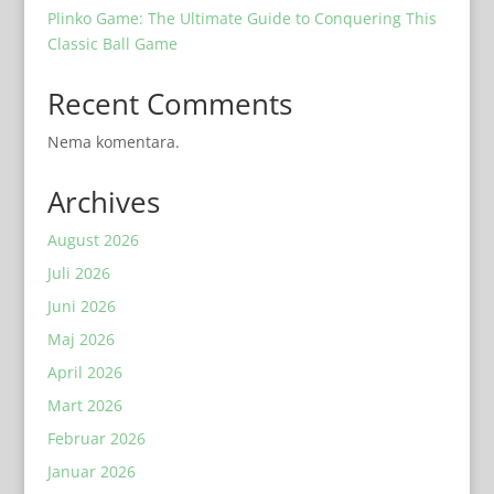
Plinko Game: The Ultimate Guide to Conquering This
Classic Ball Game
Recent Comments
Nema komentara.
Archives
August 2026
Juli 2026
Juni 2026
Maj 2026
April 2026
Mart 2026
Februar 2026
Januar 2026