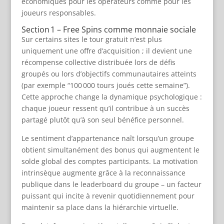
économiques pour les opérateurs comme pour les
joueurs responsables.
Section 1 – Free Spins comme monnaie sociale
Sur certains sites le tour gratuit n’est plus
uniquement une offre d’acquisition ; il devient une
récompense collective distribuée lors de défis
groupés ou lors d’objectifs communautaires atteints
(par exemple “100 000 tours joués cette semaine”).
Cette approche change la dynamique psychologique :
chaque joueur ressent qu’il contribue à un succès
partagé plutôt qu’à son seul bénéfice personnel.
Le sentiment d’appartenance naît lorsqu’un groupe
obtient simultanément des bonus qui augmentent le
solde global des comptes participants. La motivation
intrinsèque augmente grâce à la reconnaissance
publique dans le leaderboard du groupe – un facteur
puissant qui incite à revenir quotidiennement pour
maintenir sa place dans la hiérarchie virtuelle.