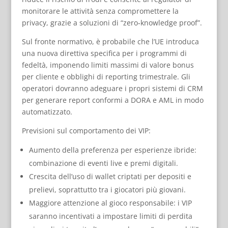
monitorare le attività senza compromettere la
privacy, grazie a soluzioni di “zero‑knowledge proof”.
Sul fronte normativo, è probabile che l’UE introduca
una nuova direttiva specifica per i programmi di
fedeltà, imponendo limiti massimi di valore bonus
per cliente e obblighi di reporting trimestrale. Gli
operatori dovranno adeguare i propri sistemi di CRM
per generare report conformi a DORA e AML in modo
automatizzato.
Previsioni sul comportamento dei VIP:
Aumento della preferenza per esperienze ibride:
combinazione di eventi live e premi digitali.
Crescita dell’uso di wallet criptati per depositi e
prelievi, soprattutto tra i giocatori più giovani.
Maggiore attenzione al gioco responsabile: i VIP
saranno incentivati a impostare limiti di perdita