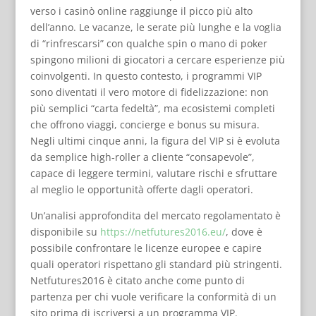
verso i casinò online raggiunge il picco più alto
dell’anno. Le vacanze, le serate più lunghe e la voglia
di “rinfrescarsi” con qualche spin o mano di poker
spingono milioni di giocatori a cercare esperienze più
coinvolgenti. In questo contesto, i programmi VIP
sono diventati il vero motore di fidelizzazione: non
più semplici “carta fedeltà”, ma ecosistemi completi
che offrono viaggi, concierge e bonus su misura.
Negli ultimi cinque anni, la figura del VIP si è evoluta
da semplice high‑roller a cliente “consapevole”,
capace di leggere termini, valutare rischi e sfruttare
al meglio le opportunità offerte dagli operatori.
Un’analisi approfondita del mercato regolamentato è
disponibile su
https://netfutures2016.eu/
, dove è
possibile confrontare le licenze europee e capire
quali operatori rispettano gli standard più stringenti.
Netfutures2016 è citato anche come punto di
partenza per chi vuole verificare la conformità di un
sito prima di iscriversi a un programma VIP.