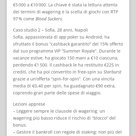
€5 000 a €10 000. La chiave è stata la lettura attenta
dei termini di wagering e la scelta di giochi con RTP
97 % come
Blood Suckers
.
Caso studio 2 – Sofia, 28 anni, Napoli
Sofia, appassionata di
app poker
su Android, ha
sfruttato il bonus “cashback garantito” del 15% offerto
dal suo programma VIP “Summer Royale”. Durante le
vacanze estive, ha giocato 150 mani a €10 ciascuna,
perdendo €1 500. Il cashback le ha restituito €225 in
crediti, che ha poi convertito in free‑spin su
Starburst
grazie a un’offerta “spin‑for‑spin”. Con una vincita
media di €0,40 per spin, ha guadagnato €90 extra,
coprendo gran parte delle spese di viaggio.
Lezioni apprese
– Leggere sempre le clausole di wagering: un
wagering più basso riduce il rischio di “blocco” del
bonus.
– Gestire il bankroll con regole di staking: non più del