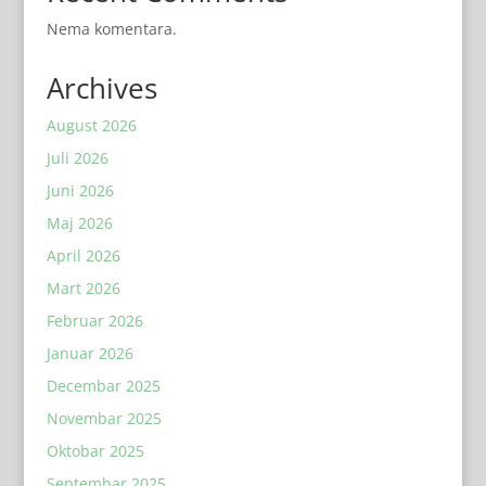
Nema komentara.
Archives
August 2026
Juli 2026
Juni 2026
Maj 2026
April 2026
Mart 2026
Februar 2026
Januar 2026
Decembar 2025
Novembar 2025
Oktobar 2025
Septembar 2025