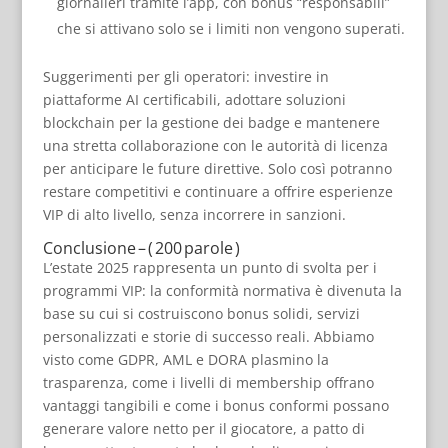
giornalieri tramite l’app, con bonus “responsabili”
che si attivano solo se i limiti non vengono superati.
Suggerimenti per gli operatori: investire in
piattaforme AI certificabili, adottare soluzioni
blockchain per la gestione dei badge e mantenere
una stretta collaborazione con le autorità di licenza
per anticipare le future direttive. Solo così potranno
restare competitivi e continuare a offrire esperienze
VIP di alto livello, senza incorrere in sanzioni.
Conclusione – ( 200 parole )
L’estate 2025 rappresenta un punto di svolta per i
programmi VIP: la conformità normativa è divenuta la
base su cui si costruiscono bonus solidi, servizi
personalizzati e storie di successo reali. Abbiamo
visto come GDPR, AML e DORA plasmino la
trasparenza, come i livelli di membership offrano
vantaggi tangibili e come i bonus conformi possano
generare valore netto per il giocatore, a patto di