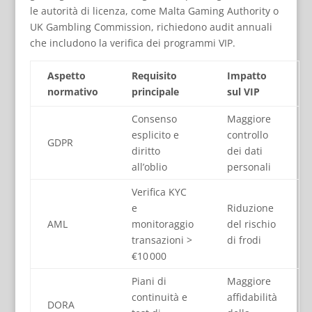
le autorità di licenza, come Malta Gaming Authority o
UK Gambling Commission, richiedono audit annuali
che includono la verifica dei programmi VIP.
Aspetto
Requisito
Impatto
normativo
principale
sul VIP
Consenso
Maggiore
esplicito e
controllo
GDPR
diritto
dei dati
all’oblio
personali
Verifica KYC
e
Riduzione
AML
monitoraggio
del rischio
transazioni >
di frodi
€10 000
Piani di
Maggiore
continuità e
affidabilità
DORA