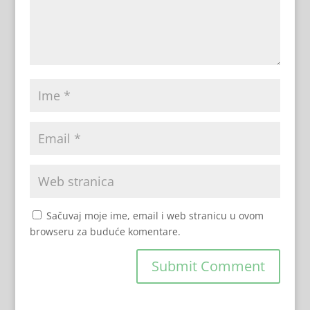
Sačuvaj moje ime, email i web stranicu u ovom
browseru za buduće komentare.