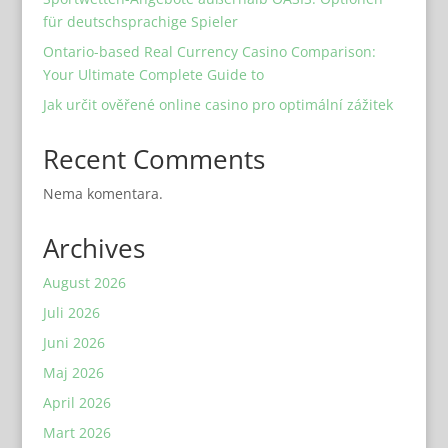
für deutschsprachige Spieler
Ontario-based Real Currency Casino Comparison:
Your Ultimate Complete Guide to
Jak určit ověřené online casino pro optimální zážitek
Recent Comments
Nema komentara.
Archives
August 2026
Juli 2026
Juni 2026
Maj 2026
April 2026
Mart 2026