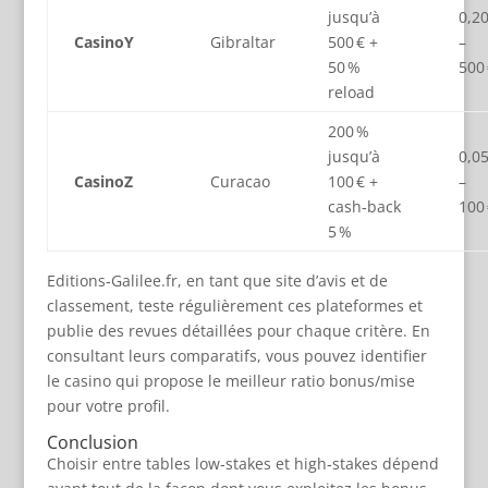
jusqu’à
0,20
CasinoY
Gibraltar
500 € +
–
50 %
500 
reload
200 %
jusqu’à
0,05
CasinoZ
Curacao
100 € +
–
cash‑back
100 
5 %
Editions‑Galilee.fr, en tant que site d’avis et de
classement, teste régulièrement ces plateformes et
publie des revues détaillées pour chaque critère. En
consultant leurs comparatifs, vous pouvez identifier
le casino qui propose le meilleur ratio bonus/mise
pour votre profil.
Conclusion
Choisir entre tables low‑stakes et high‑stakes dépend