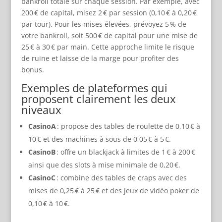
bankroll totale sur chaque session. Par exemple, avec
200 € de capital, misez 2 € par session (0,10 € à 0,20 €
par tour). Pour les mises élevées, prévoyez 5 % de
votre bankroll, soit 500 € de capital pour une mise de
25 € à 30 € par main. Cette approche limite le risque
de ruine et laisse de la marge pour profiter des
bonus.
Exemples de plateformes qui
proposent clairement les deux
niveaux
CasinoA
: propose des tables de roulette de 0,10 € à
10 € et des machines à sous de 0,05 € à 5 €.
CasinoB
: offre un blackjack à limites de 1 € à 200 €
ainsi que des slots à mise minimale de 0,20 €.
CasinoC
: combine des tables de craps avec des
mises de 0,25 € à 25 € et des jeux de vidéo poker de
0,10 € à 10 €.