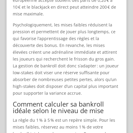
européenne accepte souvent des paris de 0,20 € à
10 € et le blackjack en direct peut atteindre 200 € de
mise maximale.
Psychologiquement, les mises faibles réduisent la
pression et permettent de jouer plus longtemps, ce
qui favorise l’apprentissage des règles et la
découverte des bonus. En revanche, les mises
élevées créent une adrénaline immédiate et attirent
les joueurs qui recherchent le frisson du gros gain.
La gestion de bankroll doit donc s’adapter : un joueur
low‑stakes doit viser une réserve suffisante pour
absorber de nombreuses petites pertes, alors qu’un
high‑stakes doit disposer d’un capital plus important
pour supporter la variance accrue.
Comment calculer sa bankroll
idéale selon le niveau de mise
La règle du 1 % à 5 % est un repère simple. Pour les
mises faibles, réservez au moins 1 % de votre