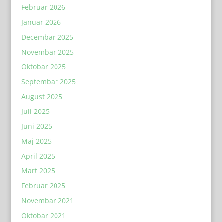
Februar 2026
Januar 2026
Decembar 2025
Novembar 2025
Oktobar 2025
Septembar 2025
August 2025
Juli 2025
Juni 2025
Maj 2025
April 2025
Mart 2025
Februar 2025
Novembar 2021
Oktobar 2021