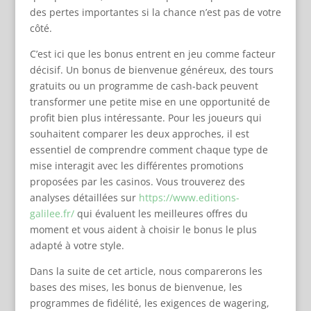
des pertes importantes si la chance n’est pas de votre
côté.
C’est ici que les bonus entrent en jeu comme facteur
décisif. Un bonus de bienvenue généreux, des tours
gratuits ou un programme de cash‑back peuvent
transformer une petite mise en une opportunité de
profit bien plus intéressante. Pour les joueurs qui
souhaitent comparer les deux approches, il est
essentiel de comprendre comment chaque type de
mise interagit avec les différentes promotions
proposées par les casinos. Vous trouverez des
analyses détaillées sur
https://www.editions-
galilee.fr/
qui évaluent les meilleures offres du
moment et vous aident à choisir le bonus le plus
adapté à votre style.
Dans la suite de cet article, nous comparerons les
bases des mises, les bonus de bienvenue, les
programmes de fidélité, les exigences de wagering,