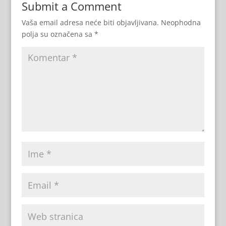
Submit a Comment
Vaša email adresa neće biti objavljivana.
Neophodna
polja su označena sa
*