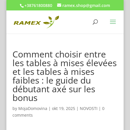
+38761800880
ramex.shop@gmail.com
Comment choisir entre
les tables à mises élevées
et les tables à mises
faibles : le guide du
débutant axé sur les
bonus
by
MojaDomovina
|
okt 19, 2025
|
NOVOSTI
|
0
comments