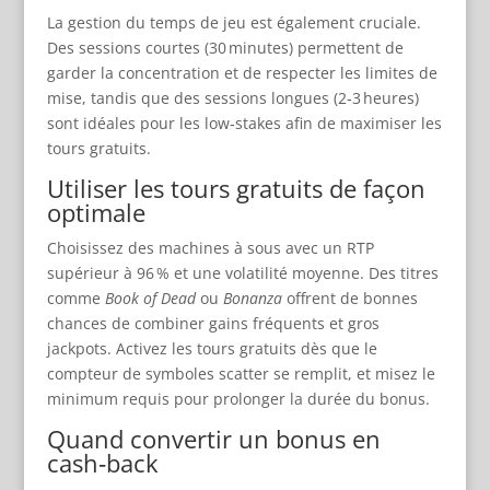
La gestion du temps de jeu est également cruciale.
Des sessions courtes (30 minutes) permettent de
garder la concentration et de respecter les limites de
mise, tandis que des sessions longues (2‑3 heures)
sont idéales pour les low‑stakes afin de maximiser les
tours gratuits.
Utiliser les tours gratuits de façon
optimale
Choisissez des machines à sous avec un RTP
supérieur à 96 % et une volatilité moyenne. Des titres
comme
Book of Dead
ou
Bonanza
offrent de bonnes
chances de combiner gains fréquents et gros
jackpots. Activez les tours gratuits dès que le
compteur de symboles scatter se remplit, et misez le
minimum requis pour prolonger la durée du bonus.
Quand convertir un bonus en
cash‑back