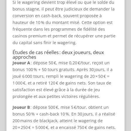
Si le wagering devient trop élevé ou que le solde du
bonus stagne, il peut être judicieux de demander la
conversion en cash‑back, souvent proposée à
hauteur de 10 % du montant misé. Cette option est
fréquente dans les programmes de fidélité des
casinos premium et permet de récupérer une partie
du capital sans finir le wagering.
Études de cas réelles : deux joueurs, deux
approches
Joueur A
: dépose 50 €, mise 0,20 €/tour, reçoit un
bonus 100 % + 50 tours gratuits. Après 30 jours, il a
joué 6 000 tours, rempli le wagering de 20 × 50 € =
1 000 €, et a retiré 120 € de gains nets. Son taux de
satisfaction est élevé grâce à la durée de jeu
prolongée et aux petites victoires régulières.
Joueur B
: dépose 500 €, mise 5 €/tour, obtient un
bonus 50 % + cash‑back 10 %. En 30 jours, il a réalisé
200 mains de blackjack, atteint le wagering de
20 × 250 € = 5 000 €, et a encaissé 750 € de gains nets,