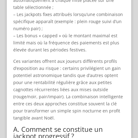
automatiquement à chaque mise placée sur une
table sélectionnée ;
– Les jackpots fixes attribués lorsqu’une combinaison
spécifique apparaît (exemple : plein rouge suivi d’un
numéro pair) ;
– Les bonus « capped » où le montant maximal est
limité mais où la fréquence des paiements est plus
élevée durant les périodes festives.
Ces variantes offrent aux joueurs différents profils
d’exposition au risque : certains privilégient un gain
potentiel astronomique tandis que d’autres optent
pour une rentabilité régulière grâce aux petites
cagnottes récurrentes liées aux mises outside
(rouge/noir, pair/impair). La combinaison intelligente
entre ces deux approches constitue souvent la clé
pour transformer un simple spin nocturne en profit
tangible avant Noël.
A. Comment se constitue un
jackpot progressif ?