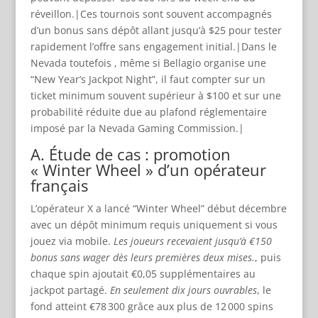
réveillon.|Ces tournois sont souvent accompagnés
d’un bonus sans dépôt allant jusqu’à $25 pour tester
rapidement l’offre sans engagement initial.|Dans le
Nevada toutefois , même si Bellagio organise une
“New Year’s Jackpot Night”, il faut compter sur un
ticket minimum souvent supérieur à $100 et sur une
probabilité réduite due au plafond réglementaire
imposé par la Nevada Gaming Commission.|
A. Étude de cas : promotion
« Winter Wheel » d’un opérateur
français
L’opérateur X a lancé “Winter Wheel” début décembre
avec un dépôt minimum requis uniquement si vous
jouez via mobile.
Les joueurs recevaient jusqu’à €150
bonus sans wager dès leurs premières deux mises.
, puis
chaque spin ajoutait €0,05 supplémentaires au
jackpot partagé.
En seulement dix jours ouvrables
, le
fond atteint €78 300 grâce aux plus de 12 000 spins