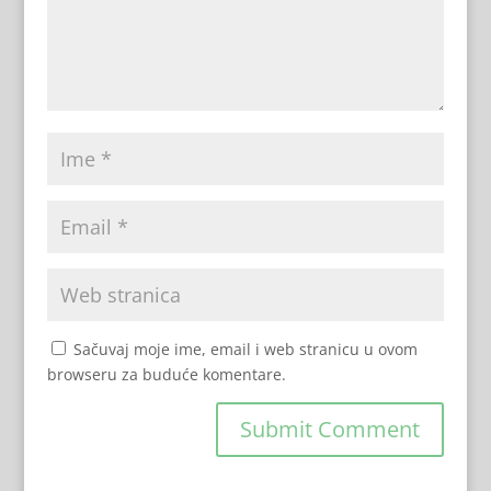
Sačuvaj moje ime, email i web stranicu u ovom
browseru za buduće komentare.