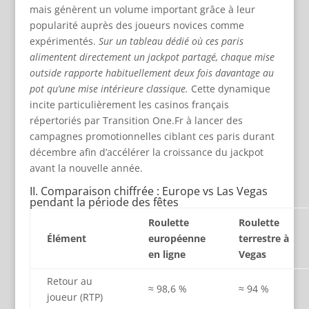
mais génèrent un volume important grâce à leur
popularité auprès des joueurs novices comme
expérimentés.
Sur un tableau dédié où ces paris
alimentent directement un jackpot partagé
, chaque mise
outside rapporte habituellement deux fois davantage au
pot qu’une mise intérieure classique.
Cette dynamique
incite particulièrement les casinos français
répertoriés par Transition One.Fr à lancer des
campagnes promotionnelles ciblant ces paris durant
décembre afin d’accélérer la croissance du jackpot
avant la nouvelle année.
II. Comparaison chiffrée : Europe vs Las Vegas
pendant la période des fêtes
Roulette
Roulette
Élément
européenne
terrestre à
en ligne
Vegas
Retour au
≈ 98,6 %
≈ 94 %
joueur (RTP)