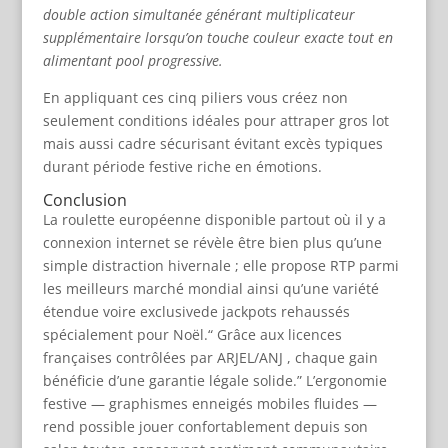
double action simultanée générant multiplicateur
supplémentaire lorsqu’on touche couleur exacte tout en
alimentant pool progressive.
En appliquant ces cinq piliers vous créez non
seulement conditions idéales pour attraper gros lot
mais aussi cadre sécurisant évitant excès typiques
durant période festive riche en émotions.
Conclusion
La roulette européenne disponible partout où il y a
connexion internet se révèle être bien plus qu’une
simple distraction hivernale ; elle propose RTP parmi
les meilleurs marché mondial ainsi qu’une variété
étendue voire exclusivede jackpots rehaussés
spécialement pour Noël.“ Grâce aux licences
françaises contrôlées par ARJEL/ANJ , chaque gain
bénéficie d’une garantie légale solide.” L’ergonomie
festive — graphismes enneigés mobiles fluides —
rend possible jouer confortablement depuis son