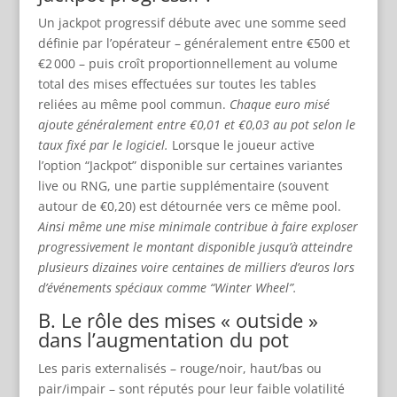
Un jackpot progressif débute avec une somme seed
définie par l’opérateur – généralement entre €500 et
€2 000 – puis croît proportionnellement au volume
total des mises effectuées sur toutes les tables
reliées au même pool commun.
Chaque euro misé
ajoute généralement entre €0,01 et €0,03 au pot selon le
taux fixé par le logiciel.
Lorsque le joueur active
l’option “Jackpot” disponible sur certaines variantes
live ou RNG, une partie supplémentaire (souvent
autour de €0,20) est détournée vers ce même pool.
Ainsi même une mise minimale contribue à faire exploser
progressivement le montant disponible jusqu’à atteindre
plusieurs dizaines voire centaines de milliers d’euros lors
d’événements spéciaux comme “Winter Wheel”.
B. Le rôle des mises « outside »
dans l’augmentation du pot
Les paris externalisés – rouge/noir, haut/bas ou
pair/impair – sont réputés pour leur faible volatilité