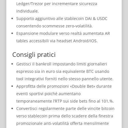
Ledger/Trezor per incrementare sicurezza
individuale.
Supporto aggiuntivo alle stablecoin DAI & USDC
consentendo scommesse zero-volatilità.
Espansione modulare verso realtà aumentata AR
tables accessibili via headset Android/iOS.
Consigli pratici
Gestisci il bankroll impostando limiti giornalieri
espresso sia in euro sia equivalente BTC usando
tool integrativi forniti nello stesso pannello utente.
Approfitta delle promozioni «Double Bet» durante
eventi sportivi poiché aumentano
temporaneamente l’RTP sui side bets fino al 101,%.
Convertisci regolarmente parte delle vincite bitcoin
verso stablecoin prima dello scadere della finestra
promozionale anti‐volatilità offerta mensilmente