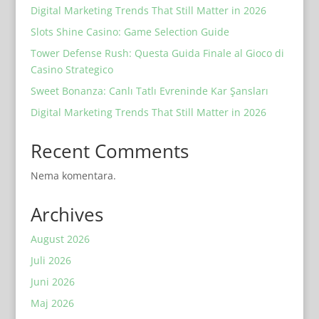
Digital Marketing Trends That Still Matter in 2026
Slots Shine Casino: Game Selection Guide
Tower Defense Rush: Questa Guida Finale al Gioco di
Casino Strategico
Sweet Bonanza: Canlı Tatlı Evreninde Kar Şansları
Digital Marketing Trends That Still Matter in 2026
Recent Comments
Nema komentara.
Archives
August 2026
Juli 2026
Juni 2026
Maj 2026