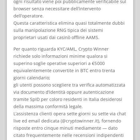
ogni risultato viene poi pubblicamente verificabile sul
browser senza necessitare dell’intervento
dell’operatore.
Questa caratteristica elimina quasi totalmente dubbi
sulla manipolazione RNG tipica dei sistemi
proprietari usati dai casinò offline AAMS.
Per quanto riguarda KYC/AML, Crypto Winner
richiede solo informazioni minime qualora si
superino soglie operative superiori a €5 000
equivalentemente convertite in BTC entro trenta
giorni calendario;
gli utenti possono scegliere tra verifica automatizzata
via documento d’identità oppure autenticazione
tramite SpID per coloro residenti in Italia desiderosi
della massima conformità legale.
L’assistenza clienti opera sette giorni su sette via chat
live ed email dedicata (@cryptowinner.it), fornendo
risposte entro cinque minuti mediamente — dato
citato frequentemente nelle recensioni indipendenti