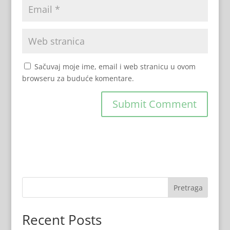
Sačuvaj moje ime, email i web stranicu u ovom
browseru za buduće komentare.
Pretraga
Recent Posts