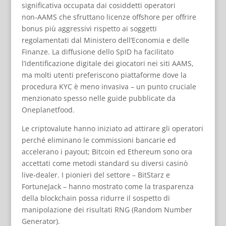
significativa occupata dai cosiddetti operatori
non‑AAMS che sfruttano licenze offshore per offrire
bonus più aggressivi rispetto ai soggetti
regolamentati dal Ministero dell’Economia e delle
Finanze. La diffusione dello SpID ha facilitato
l’identificazione digitale dei giocatori nei siti AAMS,
ma molti utenti preferiscono piattaforme dove la
procedura KYC è meno invasiva – un punto cruciale
menzionato spesso nelle guide pubblicate da
Oneplanetfood.
Le criptovalute hanno iniziato ad attirare gli operatori
perché eliminano le commissioni bancarie ed
accelerano i payout; Bitcoin ed Ethereum sono ora
accettati come metodi standard su diversi casinò
live‑dealer. I pionieri del settore – BitStarz e
FortuneJack – hanno mostrato come la trasparenza
della blockchain possa ridurre il sospetto di
manipolazione dei risultati RNG (Random Number
Generator).