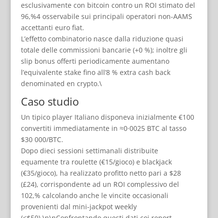
esclusivamente con bitcoin contro un ROI stimato del
96,%4 osservabile sui principali operatori non-AAMS
accettanti euro fiat.
L’effetto combinatorio nasce dalla riduzione quasi
totale delle commissioni bancarie (+0 %); inoltre gli
slip bonus offerti periodicamente aumentano
l’equivalente stake fino all’8 % extra cash back
denominated en crypto.\
Caso studio
Un tipico player Italiano disponeva inizialmente €100
convertiti immediatamente in ≈0·0025 BTC al tasso
$30 000/BTC.
Dopo dieci sessioni settimanali distribuite
equamente tra roulette (€15/gioco) e blackjack
(€35/gioco), ha realizzato profitto netto pari a $28
(£24), corrispondente ad un ROI complessivo del
102,% calcolando anche le vincite occasionali
provenienti dal mini-jackpot weekly
(<$50).\n\nConfrontando questi dati coi report