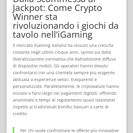
Jackpot: Come Crypto
Winner sta
rivoluzionando i giochi da
tavolo nell’iGaming
Il mercato iGaming italiano ha vissuto una crescita
costante negli ultimi cinque anni, spinto sia dalla
liberalizzazione normativa che dall’adozione diffusa
di dispositivi mobili. Gli operatori hanno dovuto
confrontarsi con una clientela sempre più esigente,
abituata a esperienze veloci, trasparenti e
personalizzate. Parallelamente, le criptovalute hanno
iniziato a farsi largo nei pagamenti digitali, offrendo
anonimato e tempi di regolamento quasi istantanei
rispetto ai tradizionali bonifici bancari o carte di
credito.
Per chi vuole confrontare le offerte più innovative