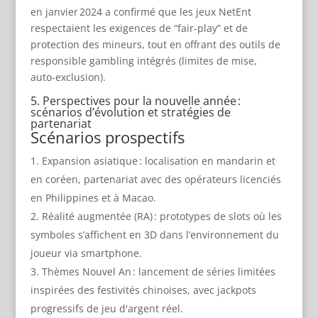
en janvier 2024 a confirmé que les jeux NetEnt
respectaient les exigences de “fair‑play” et de
protection des mineurs, tout en offrant des outils de
responsible gambling intégrés (limites de mise,
auto‑exclusion).
5. Perspectives pour la nouvelle année :
scénarios d’évolution et stratégies de
partenariat
Scénarios prospectifs
Expansion asiatique : localisation en mandarin et
en coréen, partenariat avec des opérateurs licenciés
en Philippines et à Macao.
Réalité augmentée (RA) : prototypes de slots où les
symboles s’affichent en 3D dans l’environnement du
joueur via smartphone.
Thèmes Nouvel An : lancement de séries limitées
inspirées des festivités chinoises, avec jackpots
progressifs de jeu d'argent réel.