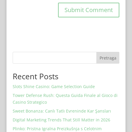
Pretraga
Recent Posts
Slots Shine Casino: Game Selection Guide
Tower Defense Rush: Questa Guida Finale al Gioco di
Casino Strategico
Sweet Bonanza: Canlı Tatlı Evreninde Kar Şansları
Digital Marketing Trends That Still Matter in 2026
Plinko: Pristna Igralna Preizkušnja s Celotnim