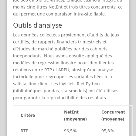
moins cinq titres NetEnt et trois titres concurrents, ce
qui permet une comparaison intra‑site fiable.
Outils d’analyse
Les données collectées proviennent d’audits de jeux
certifiés, de rapports financiers trimestriels et
d’études de marché publiées par des cabinets
indépendants. Nous avons ensuite appliqué des
modèles de régression linéaire pour identifier les
relations entre RTP et ARPU, ainsi qu’une analyse
factorielle pour regrouper les variables liées à la
satisfaction client. Les logiciels R et Python
(bibliothèques pandas, statsmodels) ont été utilisés
pour garantir la reproductibilité des résultats.
NetEnt
Concurrent
Critère
(moyenne)
(moyenne)
RTP
96,5 %
95,8 %