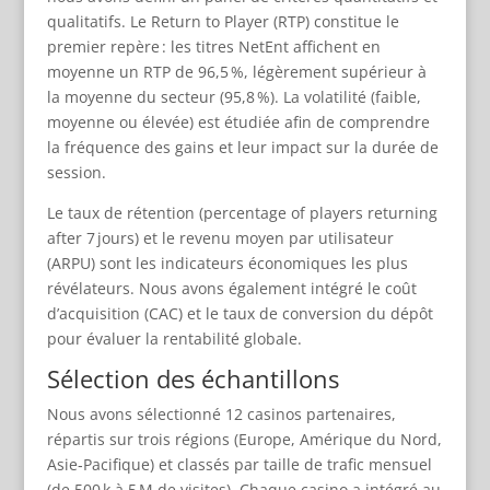
qualitatifs. Le Return to Player (RTP) constitue le
premier repère : les titres NetEnt affichent en
moyenne un RTP de 96,5 %, légèrement supérieur à
la moyenne du secteur (95,8 %). La volatilité (faible,
moyenne ou élevée) est étudiée afin de comprendre
la fréquence des gains et leur impact sur la durée de
session.
Le taux de rétention (percentage of players returning
after 7 jours) et le revenu moyen par utilisateur
(ARPU) sont les indicateurs économiques les plus
révélateurs. Nous avons également intégré le coût
d’acquisition (CAC) et le taux de conversion du dépôt
pour évaluer la rentabilité globale.
Sélection des échantillons
Nous avons sélectionné 12 casinos partenaires,
répartis sur trois régions (Europe, Amérique du Nord,
Asie‑Pacifique) et classés par taille de trafic mensuel
(de 500 k à 5 M de visites). Chaque casino a intégré au