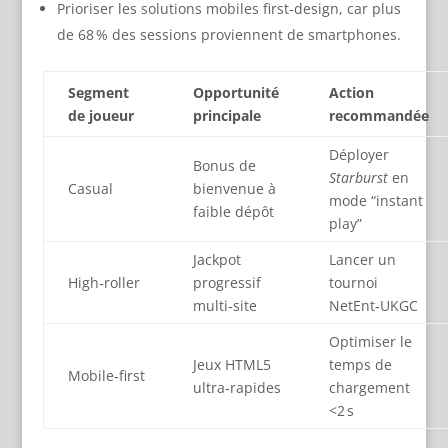
Prioriser les solutions mobiles first‑design, car plus
de 68 % des sessions proviennent de smartphones.
Segment
Opportunité
Action
de joueur
principale
recommandée
Déployer
Bonus de
Starburst
en
Casual
bienvenue à
mode “instant
faible dépôt
play”
Jackpot
Lancer un
High‑roller
progressif
tournoi
multi‑site
NetEnt‑UKGC
Optimiser le
Jeux HTML5
temps de
Mobile‑first
ultra‑rapides
chargement
<2 s