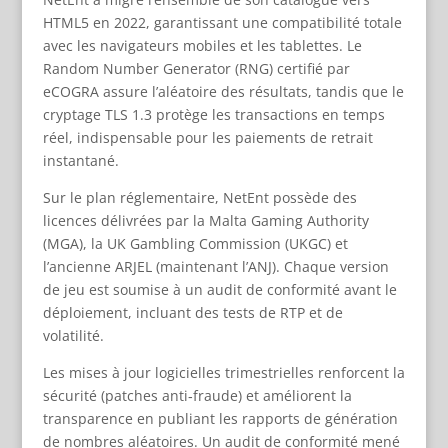
HTML5 en 2022, garantissant une compatibilité totale
avec les navigateurs mobiles et les tablettes. Le
Random Number Generator (RNG) certifié par
eCOGRA assure l’aléatoire des résultats, tandis que le
cryptage TLS 1.3 protège les transactions en temps
réel, indispensable pour les paiements de retrait
instantané.
Sur le plan réglementaire, NetEnt possède des
licences délivrées par la Malta Gaming Authority
(MGA), la UK Gambling Commission (UKGC) et
l’ancienne ARJEL (maintenant l’ANJ). Chaque version
de jeu est soumise à un audit de conformité avant le
déploiement, incluant des tests de RTP et de
volatilité.
Les mises à jour logicielles trimestrielles renforcent la
sécurité (patches anti‑fraude) et améliorent la
transparence en publiant les rapports de génération
de nombres aléatoires. Un audit de conformité mené