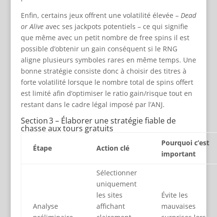
Enfin, certains jeux offrent une volatilité élevée –
Dead
or Alive
avec ses jackpots potentiels – ce qui signifie
que même avec un petit nombre de free spins il est
possible d’obtenir un gain conséquent si le RNG
aligne plusieurs symboles rares en même temps. Une
bonne stratégie consiste donc à choisir des titres à
forte volatilité lorsque le nombre total de spins offert
est limité afin d’optimiser le ratio gain/risque tout en
restant dans le cadre légal imposé par l’ANJ.
Section 3 – Élaborer une stratégie fiable de
chasse aux tours gratuits
Pourquoi c’est
Étape
Action clé
important
Sélectionner
uniquement
les sites
Évite les
Analyse
affichant
mauvaises