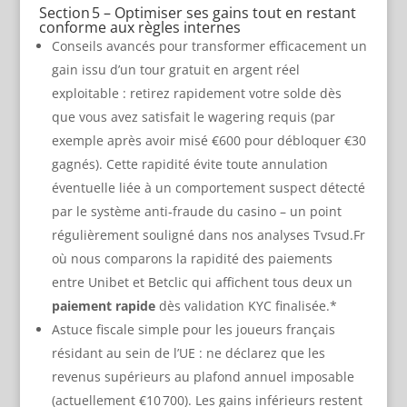
Section 5 – Optimiser ses gains tout en restant
conforme aux règles internes
Conseils avancés pour transformer efficacement un
gain issu d’un tour gratuit en argent réel
exploitable : retirez rapidement votre solde dès
que vous avez satisfait le wagering requis (par
exemple après avoir misé €600 pour débloquer €30
gagnés). Cette rapidité évite toute annulation
éventuelle liée à un comportement suspect détecté
par le système anti‑fraude du casino – un point
régulièrement souligné dans nos analyses Tvsud.Fr
où nous comparons la rapidité des paiements
entre Unibet et Betclic qui affichent tous deux un
paiement rapide
dès validation KYC finalisée.*
Astuce fiscale simple pour les joueurs français
résidant au sein de l’UE : ne déclarez que les
revenus supérieurs au plafond annuel imposable
(actuellement €10 700). Les gains inférieurs restent