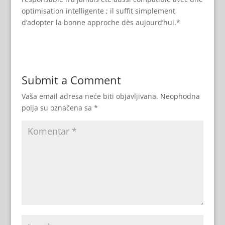
optimisation intelligente ; il suffit simplement
d’adopter la bonne approche dès aujourd’hui.*
Submit a Comment
Vaša email adresa neće biti objavljivana.
Neophodna
polja su označena sa
*