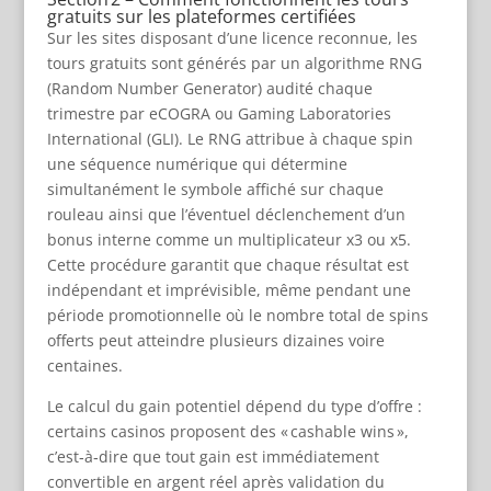
gratuits sur les plateformes certifiées
Sur les sites disposant d’une licence reconnue, les
tours gratuits sont générés par un algorithme RNG
(Random Number Generator) audité chaque
trimestre par eCOGRA ou Gaming Laboratories
International (GLI). Le RNG attribue à chaque spin
une séquence numérique qui détermine
simultanément le symbole affiché sur chaque
rouleau ainsi que l’éventuel déclenchement d’un
bonus interne comme un multiplicateur x3 ou x5.
Cette procédure garantit que chaque résultat est
indépendant et imprévisible, même pendant une
période promotionnelle où le nombre total de spins
offerts peut atteindre plusieurs dizaines voire
centaines.
Le calcul du gain potentiel dépend du type d’offre :
certains casinos proposent des « cashable wins »,
c’est‑à‑dire que tout gain est immédiatement
convertible en argent réel après validation du