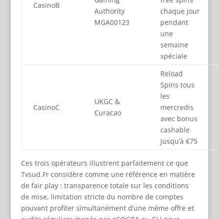
CasinoB
Authority
chaque jour
MGA00123
pendant
une
semaine
spéciale
Reload
Spins tous
les
UKGC &
CasinoC
mercredis
Curacao
avec bonus
cashable
jusqu’à €75
Ces trois opérateurs illustrent parfaitement ce que
Tvsud.Fr considère comme une référence en matière
de fair play : transparence totale sur les conditions
de mise, limitation stricte du nombre de comptes
pouvant profiter simultanément d’une même offre et