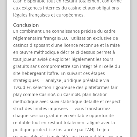
cash disponible tout en restant totalement conforme
aux exigences internes du casino et aux obligations
légales françaises et européennes.
Conclusion
En combinant une connaissance précise du cadre
réglementaire français/EU, l’utilisation exclusive de
casinos disposant d’une licence reconnue et la mise
en œuvre méthodique décrite ci‑dessus permet à
tout joueur avisé d’exploiter légalement les tours
gratuits sans compromettre son intégrité ni celle du
site hébergeant l’offre. En suivant ces étapes
stratégiques — analyse juridique préalable via
Tvsud.Fr, sélection rigoureuse des plateformes fair
play comme CasinoA ou CasinoB, planification
méthodique avec suivi statistique détaillé et respect
strict des limites imposées — vous transformez
chaque session gratuite en véritable opportunité
rentable tout en restant totalement aligné avec la
politique protectrice instaurée par l’ANJ. Le jeu
responsable n’a jamais été aussi compatible avec une