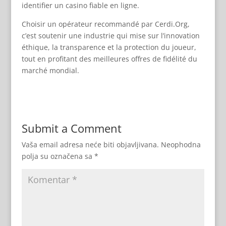
identifier un casino fiable en ligne.
Choisir un opérateur recommandé par Cerdi.Org,
c’est soutenir une industrie qui mise sur l’innovation
éthique, la transparence et la protection du joueur,
tout en profitant des meilleures offres de fidélité du
marché mondial.
Submit a Comment
Vaša email adresa neće biti objavljivana.
Neophodna
polja su označena sa
*