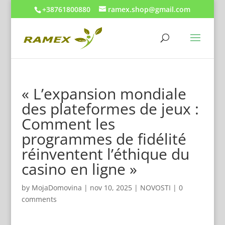
+38761800880
ramex.shop@gmail.com
« L’expansion mondiale
des plateformes de jeux :
Comment les
programmes de fidélité
réinventent l’éthique du
casino en ligne »
by
MojaDomovina
|
nov 10, 2025
|
NOVOSTI
|
0
comments