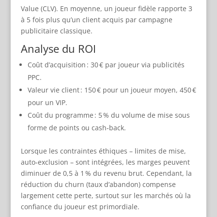
Value (CLV). En moyenne, un joueur fidèle rapporte 3
à 5 fois plus qu’un client acquis par campagne
publicitaire classique.
Analyse du ROI
Coût d’acquisition : 30 € par joueur via publicités
PPC.
Valeur vie client : 150 € pour un joueur moyen, 450 €
pour un VIP.
Coût du programme : 5 % du volume de mise sous
forme de points ou cash‑back.
Lorsque les contraintes éthiques – limites de mise,
auto‑exclusion – sont intégrées, les marges peuvent
diminuer de 0,5 à 1 % du revenu brut. Cependant, la
réduction du churn (taux d’abandon) compense
largement cette perte, surtout sur les marchés où la
confiance du joueur est primordiale.