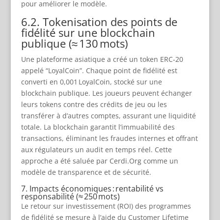
pour améliorer le modèle.
6.2. Tokenisation des points de
fidélité sur une blockchain
publique (≈ 130 mots)
Une plateforme asiatique a créé un token ERC‑20
appelé “LoyalCoin”. Chaque point de fidélité est
converti en 0,001 LoyalCoin, stocké sur une
blockchain publique. Les joueurs peuvent échanger
leurs tokens contre des crédits de jeu ou les
transférer à d’autres comptes, assurant une liquidité
totale. La blockchain garantit l’immuabilité des
transactions, éliminant les fraudes internes et offrant
aux régulateurs un audit en temps réel. Cette
approche a été saluée par Cerdi.Org comme un
modèle de transparence et de sécurité.
7. Impacts économiques : rentabilité vs
responsabilité (≈ 250 mots)
Le retour sur investissement (ROI) des programmes
de fidélité se mesure à l’aide du Customer Lifetime