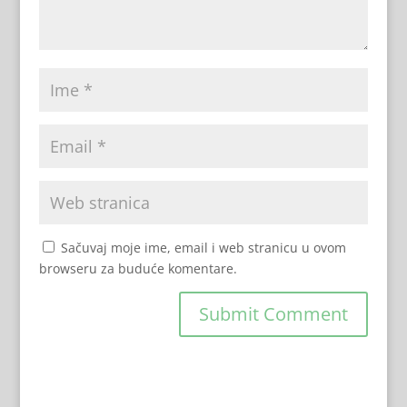
Sačuvaj moje ime, email i web stranicu u ovom
browseru za buduće komentare.