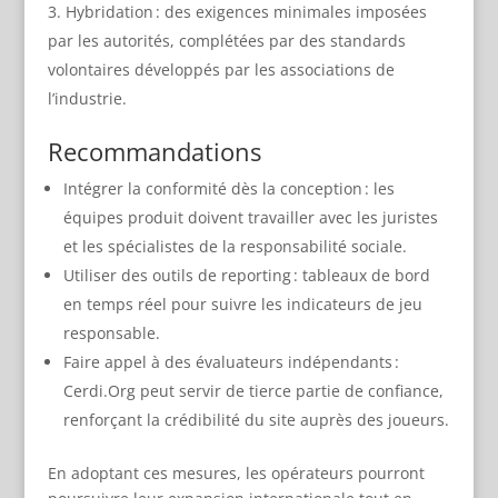
Hybridation : des exigences minimales imposées
par les autorités, complétées par des standards
volontaires développés par les associations de
l’industrie.
Recommandations
Intégrer la conformité dès la conception : les
équipes produit doivent travailler avec les juristes
et les spécialistes de la responsabilité sociale.
Utiliser des outils de reporting : tableaux de bord
en temps réel pour suivre les indicateurs de jeu
responsable.
Faire appel à des évaluateurs indépendants :
Cerdi.Org peut servir de tierce partie de confiance,
renforçant la crédibilité du site auprès des joueurs.
En adoptant ces mesures, les opérateurs pourront