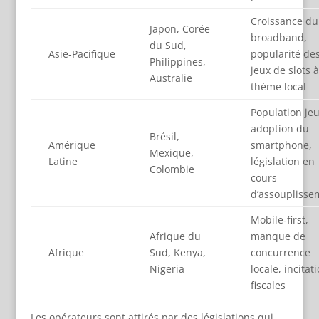
Croissance du
Japon, Corée
broadband,
du Sud,
Asie‑Pacifique
popularité de
Philippines,
jeux de slots à
Australie
thème local
Population je
adoption du
Brésil,
Amérique
smartphone,
Mexique,
Latine
législation en
Colombie
cours
d’assouplisse
Mobile‑first,
Afrique du
manque de
Afrique
Sud, Kenya,
concurrence
Nigeria
locale, incitat
fiscales
Les opérateurs sont attirés par des législations qui