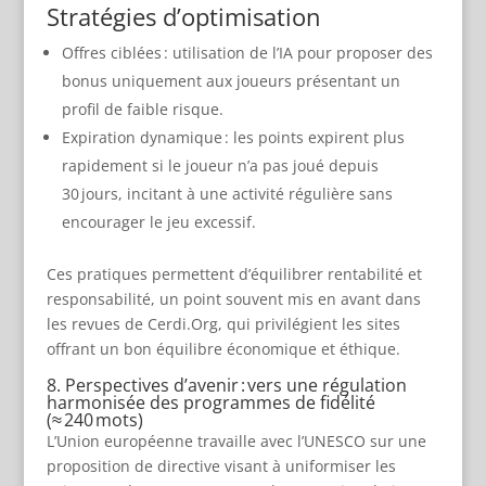
Stratégies d’optimisation
Offres ciblées : utilisation de l’IA pour proposer des
bonus uniquement aux joueurs présentant un
profil de faible risque.
Expiration dynamique : les points expirent plus
rapidement si le joueur n’a pas joué depuis
30 jours, incitant à une activité régulière sans
encourager le jeu excessif.
Ces pratiques permettent d’équilibrer rentabilité et
responsabilité, un point souvent mis en avant dans
les revues de Cerdi.Org, qui privilégient les sites
offrant un bon équilibre économique et éthique.
8. Perspectives d’avenir : vers une régulation
harmonisée des programmes de fidélité
(≈ 240 mots)
L’Union européenne travaille avec l’UNESCO sur une
proposition de directive visant à uniformiser les