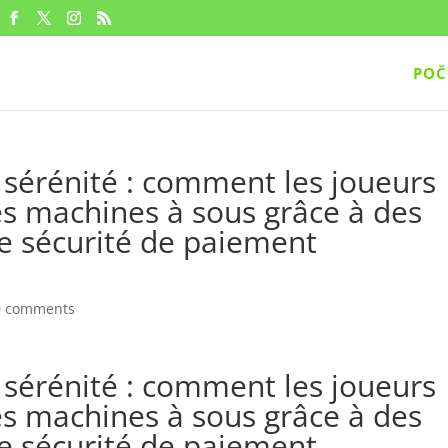
POČ
e sérénité : comment les joueurs
res machines à sous grâce à des
e sécurité de paiement
0 comments
e sérénité : comment les joueurs
res machines à sous grâce à des
e sécurité de paiement