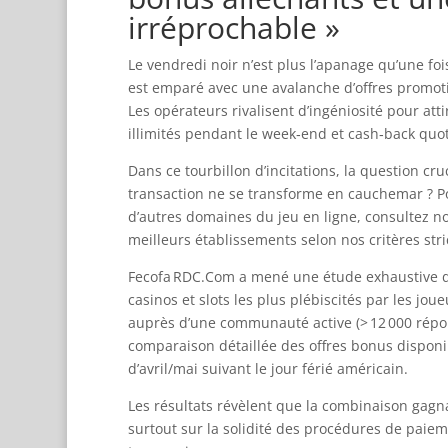
irréprochable »
Le vendredi noir n’est plus l’apanage qu’une foi
est emparé avec une avalanche d’offres promotio
Les opérateurs rivalisent d’ingéniosité pour atti
illimités pendant le week‑end et cash‑back quo
Dans ce tourbillon d’incitations, la question cr
transaction ne se transforme en cauchemar ? P
d’autres domaines du jeu en ligne, consultez n
meilleurs établissements selon nos critères stri
Fecofa RDC.Com a mené une étude exhaustive dur
casinos et slots les plus plébiscités par les jou
auprès d’une communauté active (> 12 000 répon
comparaison détaillée des offres bonus dispon
d’avril/mai suivant le jour férié américain.
Les résultats révèlent que la combinaison gagna
surtout sur la solidité des procédures de paiem