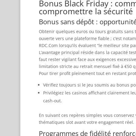
Bonus Black Friday : comm
compromettre la sécurité
Bonus sans dépôt : opportunité
Obtenir quelques euros ou tours gratuits sans 
ouverte vers une plateforme fiable ; c’est no
RDC.Com lorsqu’ils évaluent “le meilleur site pa
L’avantage principal réside dans la capacité test
faut rester vigilant face aux exigences excessi
limitation stricte au retrait mensuel fixé à €50
Pour tirer profit pleinement tout en restant pro
Vérifiez toujours si le jeu soumis au bonus po
Privilégiez les casinos affichant clairement le
cash‑out.
En suivant ces repères simples vous conservez v
thématiques slot avant votre engagement réel.
Programmes de fidélité renfor