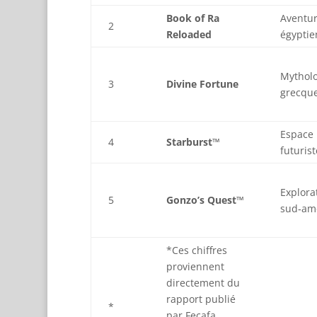
Book of Ra
Aventu
2
Reloaded
égypti
Mytholo
3
Divine Fortune
grecqu
Espace
4
Starburst
™
futurist
Explora
5
Gonzo’s Quest
™
sud‑am
*Ces chiffres
proviennent
directement du
rapport publié
*
par Fecafa