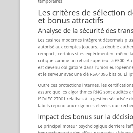
temporaires.
Les critères de sélection 
et bonus attractifs
Analyse de la sécurité des tran
Les casinos modernes intègrent désormais plusi
autorisé aux comptes joueurs. La double authent
rempart ; certains sites expérimentent même la
critique comme un retrait supérieur à €500. Au
est devenu obligatoire dans l’Union européenne 
et le serveur avec une clé RSA 4096 bits ou Ellip
Outre ces protections internes, les certificati
assure que les algorithmes RNG sont audités an
ISO/IEC 27001 relatives à la gestion sécurisée 
labels répond aux exigences élevées que recher
Impact des bonus sur la décisio
Le principal moteur psychologique derrière l’af
impressionnante des offres proposées : bienven