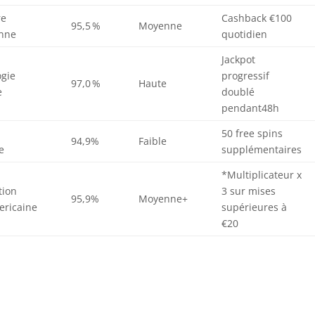
re
Cashback €100
95,5 %
Moyenne
enne
quotidien
Jackpot
gie
progressif
97,0 %
Haute
e
doublé
pendant48h
50 free spins
94,9%
Faible
e
supplémentaires
*Multiplicateur x​
tion
3 sur mises
95,9%
Moyenne+
ericaine
supérieures à
€20