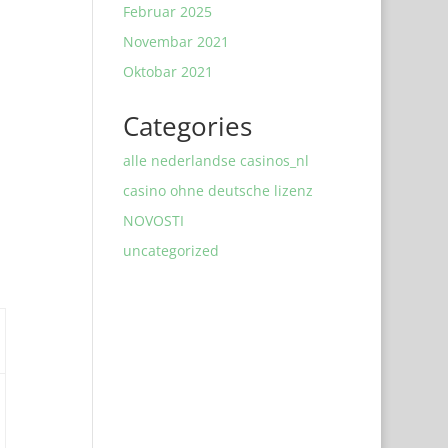
Februar 2025
Novembar 2021
Oktobar 2021
Categories
alle nederlandse casinos_nl
casino ohne deutsche lizenz
NOVOSTI
uncategorized