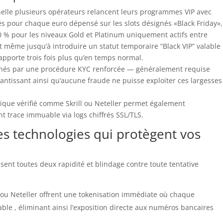
elle plusieurs opérateurs relancent leurs programmes VIP avec
és pour chaque euro dépensé sur les slots désignés «Black Friday»,
 % pour les niveaux Gold et Platinum uniquement actifs entre
nt même jusqu’à introduire un statut temporaire “Black VIP” valable
pporte trois fois plus qu’en temps normal.
ionnés par une procédure KYC renforcée — généralement requise
antissant ainsi qu’aucune fraude ne puisse exploiter ces largesses
nique vérifié comme Skrill ou Net­eller permet également
 trace immuable via logs chiffrés SSL/TLS.
es technologies qui protègent vos
ent toutes deux rapidité et blindage contre toute tentative
ll ou Neteller offrent une tokenisation immédiate où chaque
able , éliminant ainsi l’exposition directe aux numéros bancaires