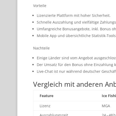
Vorteile
Lizenzierte Plattform mit hoher Sicherheit.
Schnelle Auszahlung und vielfältige Zahlun
Umfangreiche Bonusangebote, inkl. Bonus oh
Mobile App und übersichtliche Statistik‑Tools
Nachteile
Einige Länder sind vom Angebot ausgeschlos
Der Umsatz für den Bonus ohne Einzahlung ka
Live‑Chat ist nur während deutscher Geschäft
Vergleich mit anderen An
Feature
Ice Fish
Lizenz
MGA
Auszahlungszeit
24 – 48 h