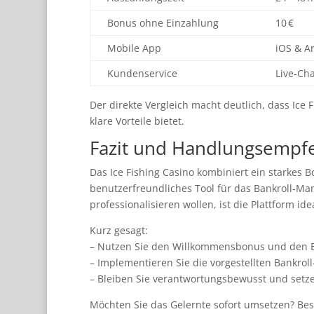
Bonus ohne Einzahlung
10 €
Mobile App
iOS & A
Kundenservice
Live‑Cha
Der direkte Vergleich macht deutlich, dass Ice 
klare Vorteile bietet.
Fazit und Handlungsempf
Das Ice Fishing Casino kombiniert ein starkes
benutzerfreundliches Tool für das Bankroll‑Man
professionalisieren wollen, ist die Plattform ide
Kurz gesagt:
– Nutzen Sie den Willkommensbonus und den B
– Implementieren Sie die vorgestellten Bankr
– Bleiben Sie verantwortungsbewusst und setz
Möchten Sie das Gelernte sofort umsetzen? Bes