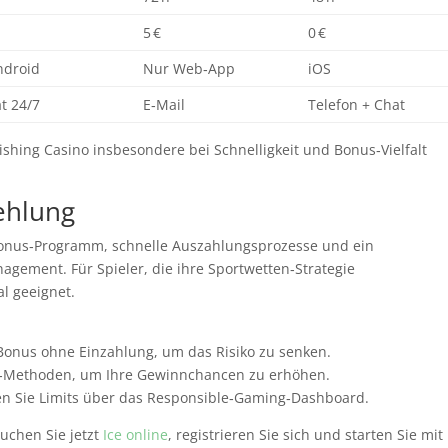
5 €
0 €
ndroid
Nur Web‑App
iOS
t 24/7
E‑Mail
Telefon + Chat
Fishing Casino insbesondere bei Schnelligkeit und Bonus‑Vielfalt
ehlung
 Bonus‑Programm, schnelle Auszahlungsprozesse und ein
agement. Für Spieler, die ihre Sportwetten‑Strategie
al geeignet.
onus ohne Einzahlung, um das Risiko zu senken.
oll‑Methoden, um Ihre Gewinnchancen zu erhöhen.
en Sie Limits über das Responsible‑Gaming‑Dashboard.
uchen Sie jetzt
Ice online
, registrieren Sie sich und starten Sie mit