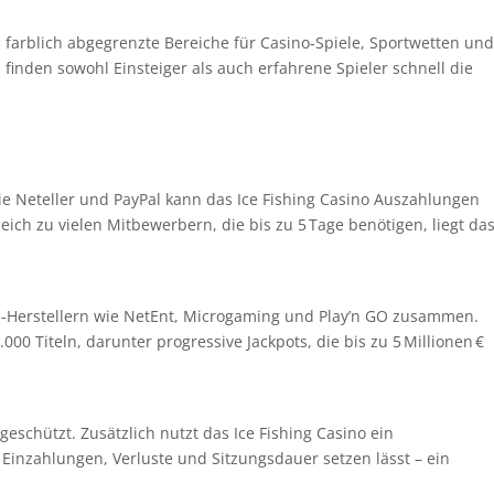
farblich abgegrenzte Bereiche für Casino‑Spiele, Sportwetten und
 finden sowohl Einsteiger als auch erfahrene Spieler schnell die
ie Neteller und PayPal kann das Ice Fishing Casino Auszahlungen
ich zu vielen Mitbewerbern, die bis zu 5 Tage benötigen, liegt da
e‑Herstellern wie NetEnt, Microgaming und Play’n GO zusammen.
.000 Titeln, darunter progressive Jackpots, die bis zu 5 Millionen €
eschützt. Zusätzlich nutzt das Ice Fishing Casino ein
Einzahlungen, Verluste und Sitzungsdauer setzen lässt – ein