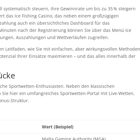
oll systematisch steuern, ihre Gewinnrate um bis zu 35 % steigern
fert das Ice Fishing Casino, das neben einem großzügigen
hlung auch ein übersichtliches Dashboard für das
Minuten nach der Registrierung können Sie über das Menü Ice
hlungen, Auszahlungen und Wettverläufen zugreifen.
en Leitfaden, wie Sie mit einfachen, aber wirkungsvollen Methode
otenzial Ihrer Einsätze maximieren – und das alles innerhalb der
ücke
utsche Sportwetten‑Enthusiasten. Neben den klassischen
n Sie hier ein umfangreiches Sportwetten‑Portal mit Live‑Wetten,
onus‑Struktur.
Wert (Beispiel)
Malta Gaming Authority (MGA)