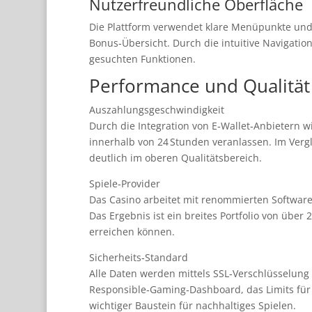
Nutzerfreundliche Oberfläche
Die Plattform verwendet klare Menüpunkte und 
Bonus‑Übersicht. Durch die intuitive Navigation
gesuchten Funktionen.
Performance und Qualität
Auszahlungs­geschwindigkeit
Durch die Integration von E‑Wallet‑Anbietern w
innerhalb von 24 Stunden veranlassen. Im Vergle
deutlich im oberen Qualitätsbereich.
Spiele‑Provider
Das Casino arbeitet mit renommierten Softwar
Das Ergebnis ist ein breites Portfolio von über 2
erreichen können.
Sicherheits‑Standard
Alle Daten werden mittels SSL‑Verschlüsselung g
Responsible‑Gaming‑Dashboard, das Limits für 
wichtiger Baustein für nachhaltiges Spielen.