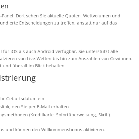
ten
ik‑Panel. Dort sehen Sie aktuelle Quoten, Wettvolumen und
fundierte Entscheidungen zu treffen, anstatt nur auf das
 für iOS als auch Android verfügbar. Sie unterstützt alle
atzieren von Live‑Wetten bis hin zum Auszahlen von Gewinnen.
t und überall im Blick behalten.
strierung
Ihr Geburtsdatum ein.
slink, den Sie per E‑Mail erhalten.
gsmethoden (Kreditkarte, Sofortüberweisung, Skrill).
onus und können den Willkommensbonus aktivieren.