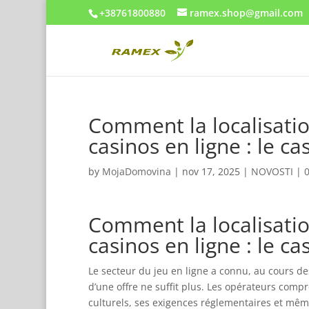
+38761800880
ramex.shop@gmail.com
Comment la localisatio
casinos en ligne : le ca
by
MojaDomovina
|
nov 17, 2025
|
NOVOSTI
|
Comment la localisatio
casinos en ligne : le ca
Le secteur du jeu en ligne a connu, au cours d
d’une offre ne suffit plus. Les opérateurs co
culturels, ses exigences réglementaires et mêm