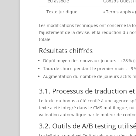
Jeu associé
Gonzo’s Quest (
Texte juridique
« Terms apply » 
Les modifications techniques ont concerné la loca
l’ajustement de la devise, et la réduction du n
totale.
Résultats chiffrés
Dépôt moyen des nouveaux joueurs : + 28 % (de
Taux de churn pendant le premier mois : – 9 %
Augmentation du nombre de joueurs actifs me
3.1. Processus de traduction et
Le texte du bonus a été confié à une agence spéc
texte a été intégré dans le CMS multilingue, où
validation automatique par le moteur de confo
3.2. Outils de A/B testing utili
LuckySpin a employé Optimizely pour créer deux va