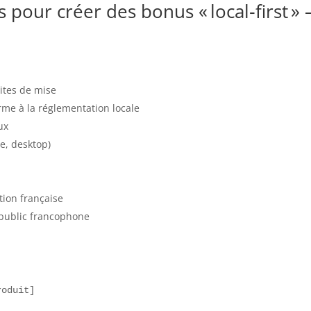
 pour créer des bonus « local‑first » 
ites de mise
rme à la réglementation locale
ux
le, desktop)
tion française
e public francophone
oduit]
