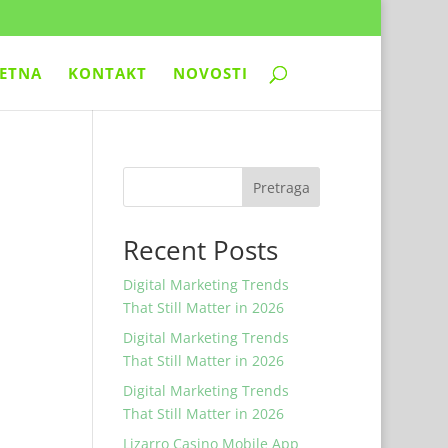
ETNA
KONTAKT
NOVOSTI
Pretraga
Recent Posts
Digital Marketing Trends
That Still Matter in 2026
Digital Marketing Trends
That Still Matter in 2026
Digital Marketing Trends
That Still Matter in 2026
Lizarro Casino Mobile App