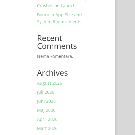
Crashes on Launch
Bonrush App Size and
System Requirements
s
Recent
Comments
Nema komentara.
Archives
August 2026
Juli 2026
Juni 2026
Maj 2026
April 2026
Mart 2026