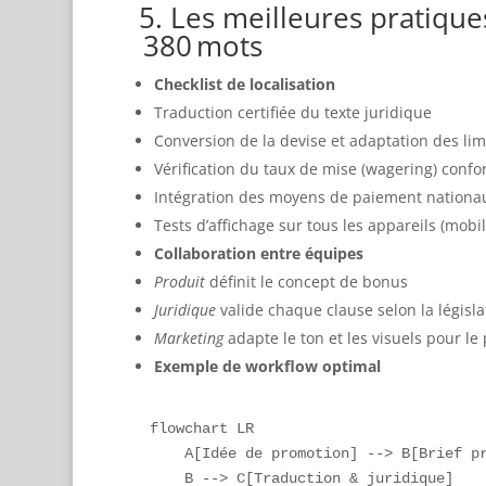
5. Les meilleures pratiques
380 mots
Checklist de localisation
Traduction certifiée du texte juridique
Conversion de la devise et adaptation des lim
Vérification du taux de mise (wagering) confo
Intégration des moyens de paiement nationa
Tests d’affichage sur tous les appareils (mobi
Collaboration entre équipes
Produit
définit le concept de bonus
Juridique
valide chaque clause selon la législa
Marketing
adapte le ton et les visuels pour l
Exemple de workflow optimal
flowchart LR

    A[Idée de promotion] --> B[Brief pr
    B --> C[Traduction & juridique]
