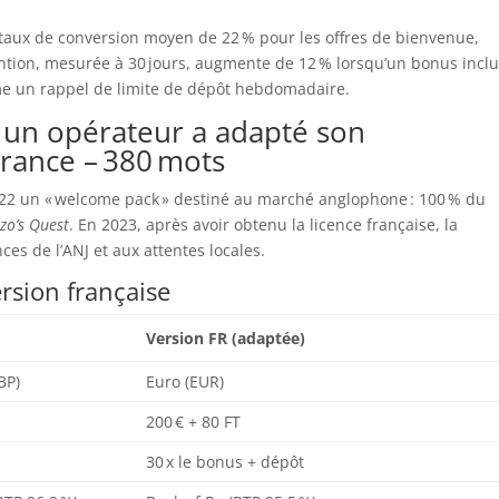
aux de conversion moyen de 22 % pour les offres de bienvenue,
ention, mesurée à 30 jours, augmente de 12 % lorsqu’un bonus inclu
e un rappel de limite de dépôt hebdomadaire.
 un opérateur a adapté son
France – 380 mots
22 un « welcome pack » destiné au marché anglophone : 100 % du
zo’s Quest
. En 2023, après avoir obtenu la licence française, la
ces de l’ANJ et aux attentes locales.
rsion française
Version FR (adaptée)
BP)
Euro (EUR)
200 € + 80 FT
30 x le bonus + dépôt