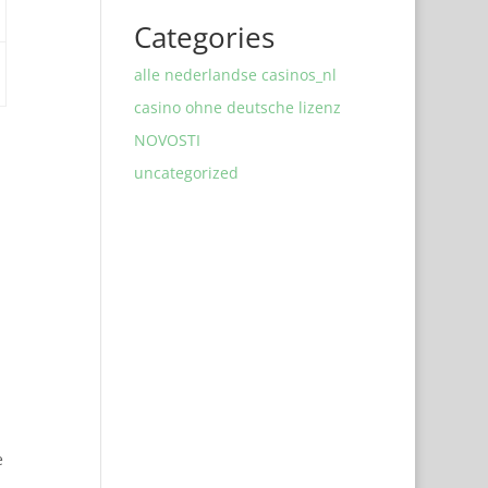
Categories
alle nederlandse casinos_nl
casino ohne deutsche lizenz
NOVOSTI
uncategorized
e