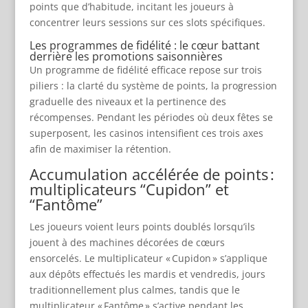
points que d’habitude, incitant les joueurs à
concentrer leurs sessions sur ces slots spécifiques.
Les programmes de fidélité : le cœur battant
derrière les promotions saisonnières
Un programme de fidélité efficace repose sur trois
piliers : la clarté du système de points, la progression
graduelle des niveaux et la pertinence des
récompenses. Pendant les périodes où deux fêtes se
superposent, les casinos intensifient ces trois axes
afin de maximiser la rétention.
Accumulation accélérée de points :
multiplicateurs “Cupidon” et
“Fantôme”
Les joueurs voient leurs points doublés lorsqu’ils
jouent à des machines décorées de cœurs
ensorcelés. Le multiplicateur « Cupidon » s’applique
aux dépôts effectués les mardis et vendredis, jours
traditionnellement plus calmes, tandis que le
multiplicateur « Fantôme » s’active pendant les