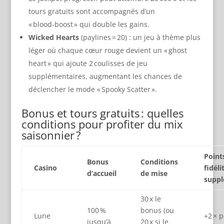
tours gratuits sont accompagnés d’un
« blood‑boost » qui double les gains.
Wicked Hearts
(paylines = 20) : un jeu à thème plus
léger où chaque cœur rouge devient un « ghost
heart » qui ajoute 2 coulisses de jeu
supplémentaires, augmentant les chances de
déclencher le mode « Spooky Scatter ».
Bonus et tours gratuits : quelles
conditions pour profiter du mix
saisonnier ?
Point
Bonus
Conditions
Casino
fidéli
d’accueil
de mise
suppl
30 x le
100 %
bonus (ou
Lune
+2 × 
jusqu’à
20 x si le