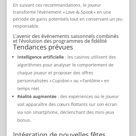
En suivant ces recommandations, le joueur
transforme l’événement « Love‑&‑Spook » en une
période de gains potentiels tout en conservant un jeu
responsable.
L’avenir des événements saisonnels combinés
et l’évolution des programmes de fidélité
Tendances prévues
Intelligence artificielle
: les casinos utilisent des
algorithmes pour analyser le comportement de
chaque joueur et proposer des offres
personnalisées « Cupidon » ou « Fantôme » en
temps réel.
Réalité augmentée
: des expériences où le joueur
voit apparaître des cœurs flottants sur son écran
via son smartphone, déclenchant des mini‑jeux
bonus.
Intégration de nouvelles fêtes