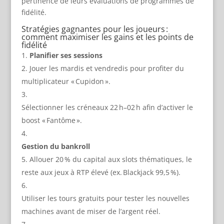
pertinence de leurs évaluations de programmes de
fidélité.
Stratégies gagnantes pour les joueurs :
comment maximiser les gains et les points de
fidélité
Planifier ses sessions
Jouer les mardis et vendredis pour profiter du
multiplicateur « Cupidon ».
Sélectionner les créneaux 22 h–02 h afin d’activer le
boost « Fantôme ».
Gestion du bankroll
Allouer 20 % du capital aux slots thématiques, le
reste aux jeux à RTP élevé (ex. Blackjack 99,5 %).
Utiliser les tours gratuits pour tester les nouvelles
machines avant de miser de l’argent réel.