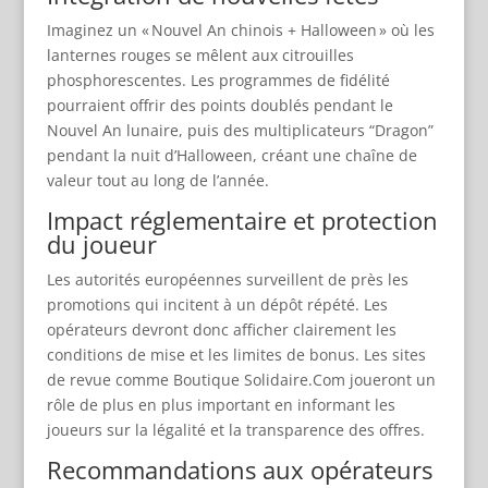
Imaginez un « Nouvel An chinois + Halloween » où les
lanternes rouges se mêlent aux citrouilles
phosphorescentes. Les programmes de fidélité
pourraient offrir des points doublés pendant le
Nouvel An lunaire, puis des multiplicateurs “Dragon”
pendant la nuit d’Halloween, créant une chaîne de
valeur tout au long de l’année.
Impact réglementaire et protection
du joueur
Les autorités européennes surveillent de près les
promotions qui incitent à un dépôt répété. Les
opérateurs devront donc afficher clairement les
conditions de mise et les limites de bonus. Les sites
de revue comme Boutique Solidaire.Com joueront un
rôle de plus en plus important en informant les
joueurs sur la légalité et la transparence des offres.
Recommandations aux opérateurs