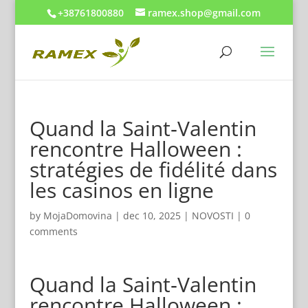
+38761800880
ramex.shop@gmail.com
Quand la Saint‑Valentin
rencontre Halloween :
stratégies de fidélité dans
les casinos en ligne
by
MojaDomovina
|
dec 10, 2025
|
NOVOSTI
|
0
comments
Quand la Saint‑Valentin
rencontre Halloween :