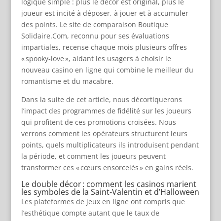
logique simple : plus le décor est original, plus le
joueur est incité à déposer, à jouer et à accumuler
des points. Le site de comparaison Boutique
Solidaire.Com, reconnu pour ses évaluations
impartiales, recense chaque mois plusieurs offres
« spooky‑love », aidant les usagers à choisir le
nouveau casino en ligne qui combine le meilleur du
romantisme et du macabre.
Dans la suite de cet article, nous décortiquerons
l’impact des programmes de fidélité sur les joueurs
qui profitent de ces promotions croisées. Nous
verrons comment les opérateurs structurent leurs
points, quels multiplicateurs ils introduisent pendant
la période, et comment les joueurs peuvent
transformer ces « cœurs ensorcelés » en gains réels.
Le double décor : comment les casinos marient
les symboles de la Saint‑Valentin et d’Halloween
Les plateformes de jeux en ligne ont compris que
l’esthétique compte autant que le taux de