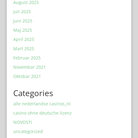
August 2025
Juli 2025
Juni 2025
Maj 2025
April 2025
Mart 2025
Februar 2025
Novembar 2021
Oktobar 2021
Categories
alle nederlandse casinos_nl
casino ohne deutsche lizenz
NOVOSTI
uncategorized