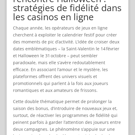
stratégies de fidélité dans
les casinos en ligne
Chaque année, les opérateurs de jeux en ligne
cherchent à exploiter le calendrier festif pour créer
des moments de pic d’activité. L’idée de croiser deux
dates emblématiques – la Saint‑Valentin le 14 février
et Halloween le 31 octobre – peut sembler
paradoxale, mais elle s’avère redoutablement
efficace. En associant l’amour et le mystère, les
plateformes offrent des univers visuels et
promotionnels qui parlent à la fois aux joueurs
romantiques et aux amateurs de frissons.
Cette double thématique permet de prolonger la
saison des bonus, d’introduire de nouveaux jeux et,
surtout, de réactiver les programmes de fidélité qui
peinent parfois à garder l’attention des joueurs entre
deux campagnes. Le phénomène s’appuie sur une