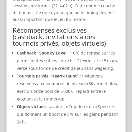
sessions nocturnes (22 h–02 h). Cette double couche
de bonus crée une dynamique où le timing devient
aussi important que le jeu lui‑même.
Récompenses exclusives
(cashback, invitations à des
tournois privés, objets virtuels)
Cashback “Spooky Love”
: 10 % de remise sur les
pertes nettes subies entre le 12 février et le 5 mars,
versé sous forme de crédit de jeu sans wagering.
Tournois privés “Heart‑Haunt”
: invitations
réservées aux membres de niveau « Silver » et plus,
avec un prize pool de 5 000 €, réparti entre le
gagnant et le runner‑up.
Objets virtuels
: avatars « Cupidon » ou « Spectre »
qui donnent un boost de 5 % sur les gains pendant
24 h.