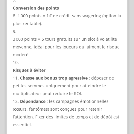
Conversion des points
1 000 points = 1 € de crédit sans wagering (option la
plus rentable).
3 000 points = 5 tours gratuits sur un slot à volatilité
moyenne, idéal pour les joueurs qui aiment le risque
modéré.
Risques à éviter
Chasse aux bonus trop agressive
: déposer de
petites sommes uniquement pour atteindre le
multiplicateur peut réduire le ROI.
Dépendance
: les campagnes émotionnelles
(cœurs, fantômes) sont conçues pour retenir
l’attention. Fixer des limites de temps et de dépôt est
essentiel.