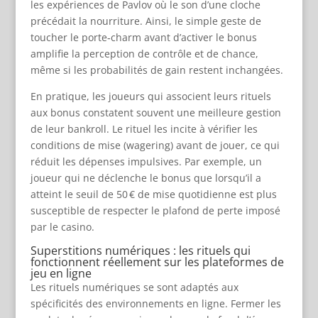
les expériences de Pavlov où le son d’une cloche
précédait la nourriture. Ainsi, le simple geste de
toucher le porte‑charm avant d’activer le bonus
amplifie la perception de contrôle et de chance,
même si les probabilités de gain restent inchangées.
En pratique, les joueurs qui associent leurs rituels
aux bonus constatent souvent une meilleure gestion
de leur bankroll. Le rituel les incite à vérifier les
conditions de mise (wagering) avant de jouer, ce qui
réduit les dépenses impulsives. Par exemple, un
joueur qui ne déclenche le bonus que lorsqu’il a
atteint le seuil de 50 € de mise quotidienne est plus
susceptible de respecter le plafond de perte imposé
par le casino.
Superstitions numériques : les rituels qui
fonctionnent réellement sur les plateformes de
jeu en ligne
Les rituels numériques se sont adaptés aux
spécificités des environnements en ligne. Fermer les