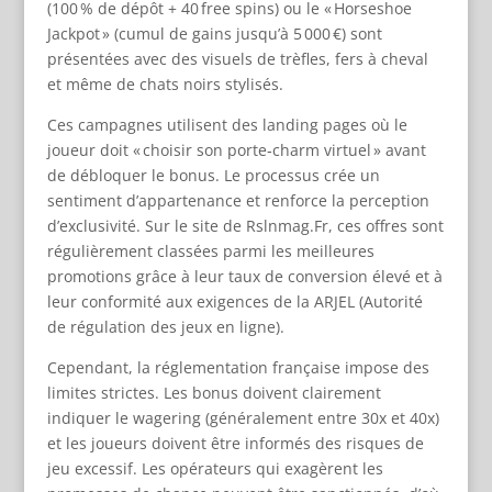
(100 % de dépôt + 40 free spins) ou le « Horseshoe
Jackpot » (cumul de gains jusqu’à 5 000 €) sont
présentées avec des visuels de trèfles, fers à cheval
et même de chats noirs stylisés.
Ces campagnes utilisent des landing pages où le
joueur doit « choisir son porte‑charm virtuel » avant
de débloquer le bonus. Le processus crée un
sentiment d’appartenance et renforce la perception
d’exclusivité. Sur le site de Rslnmag.Fr, ces offres sont
régulièrement classées parmi les meilleures
promotions grâce à leur taux de conversion élevé et à
leur conformité aux exigences de la ARJEL (Autorité
de régulation des jeux en ligne).
Cependant, la réglementation française impose des
limites strictes. Les bonus doivent clairement
indiquer le wagering (généralement entre 30x et 40x)
et les joueurs doivent être informés des risques de
jeu excessif. Les opérateurs qui exagèrent les