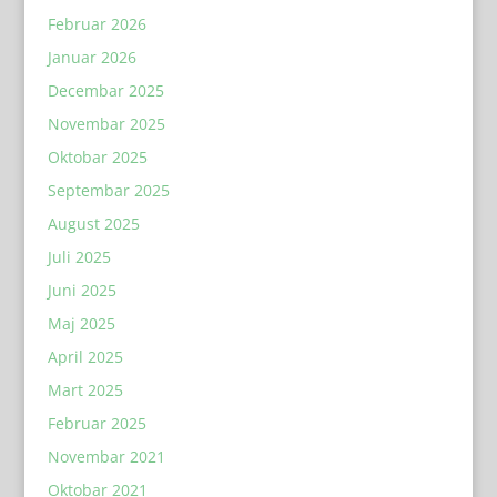
Februar 2026
Januar 2026
Decembar 2025
Novembar 2025
Oktobar 2025
Septembar 2025
August 2025
Juli 2025
Juni 2025
Maj 2025
April 2025
Mart 2025
Februar 2025
Novembar 2021
Oktobar 2021