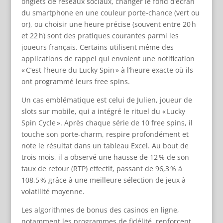
onglets de réseaux sociaux, changer le fond d’écran
du smartphone en une couleur porte‑chance (vert ou
or), ou choisir une heure précise (souvent entre 20 h
et 22 h) sont des pratiques courantes parmi les
joueurs français. Certains utilisent même des
applications de rappel qui envoient une notification
« C’est l’heure du Lucky Spin » à l’heure exacte où ils
ont programmé leurs free spins.
Un cas emblématique est celui de Julien, joueur de
slots sur mobile, qui a intégré le rituel du « Lucky
Spin Cycle ». Après chaque série de 10 free spins, il
touche son porte‑charm, respire profondément et
note le résultat dans un tableau Excel. Au bout de
trois mois, il a observé une hausse de 12 % de son
taux de retour (RTP) effectif, passant de 96,3 % à
108,5 % grâce à une meilleure sélection de jeux à
volatilité moyenne.
Les algorithmes de bonus des casinos en ligne,
notamment les programmes de fidélité, renforcent