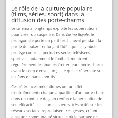
Le rôle de la culture populaire
(films, séries, sport) dans la
diffusion des porte‑charms
Le cinéma a longtemps exploité les superstitions
pour créer du suspense. Dans
Casino Royale
, le
protagoniste porte un petit fer à cheval pendant la
partie de poker, renforçant l’idée que le symbole
protège contre la perte. Les séries télévisées
sportives, notamment le football, montrent
régulièrement les joueurs frotter leurs porte‑charm
avant le coup d’envoi, un geste qui se répercute sur
les fans de paris sportifs.
Ces références médiatiques ont un effet
d’entraînement : chaque apparition d’un porte‑charm
dans un contexte de gain renforce la perception de
son efficacité. Les jeunes joueurs, très actifs sur les
réseaux sociaux, reproduisent ces gestes, créant
ainsi une communauté virtuelle où le partage de