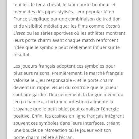
feuilles, le fer à cheval, le lapin porte‑bonheur et
même des dés pipés stylisés. Leur popularité en
France s’explique par une combinaison de tradition
et de visibilité médiatique : les films comme
Ocean’s
Eleven
ou les séries sportives où les athlètes montrent
leurs porte‑charm avant chaque match renforcent
l’idée que le symbole peut réellement influer sur le
résultat.
Les joueurs français adoptent ces symboles pour
plusieurs raisons. Premièrement, le marché français
valorise le « jeu responsable », et le porte‑charm
devient un rappel visuel du contrôle que le joueur
souhaite garder. Deuxièmement, la langue même du
jeu (« chance », « fortune », « destin ») alimente la
croyance que le petit objet peut canaliser l’énergie
positive. Enfin, les casinos en ligne français intègrent
souvent ces symboles dans leurs interfaces, créant
une boucle de rétroaction où le joueur voit son
porte‑charm reflété à l’écran.