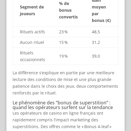
Gain
% de
Segment de
moyen
bonus
joueurs
par
convertis
bonus (€)
Rituels actifs
23 %
48,5
Aucun rituel
15 %
31,2
Rituels
19 %
39,0
occasionnels
La différence s’explique en partie par une meilleure
lecture des conditions de mise et une plus grande
patience dans le choix des jeux, deux comportements
renforcés par le rituel.
Le phénomène des “bonus de superstition” :
quand les opérateurs surfent sur la tendance
Les opérateurs de casino en ligne français ont
rapidement compris l’impact marketing des
superstitions. Des offres comme le « Bonus 4‑leaf »