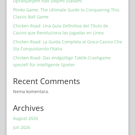
Upravljanjem nad Svojimi Stávami
Plinko Game: The Ultimate Guide to Conquering This
Classic Ball Game
Chicken Road: Una Guía Definitiva del Título de
Casino que Revoluciona las Jugadas en Línea
Chicken Road: La Guida Completa al Gioco Casino Che
Sta Conquistando l'Italia
Chicken Road: Das endgültige Taktik-Crashgame
speziell für intelligente Spieler
Recent Comments
Nema komentara.
Archives
August 2026
Juli 2026