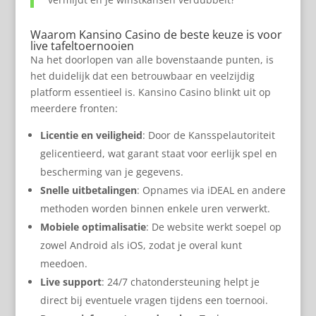
Waarom Kansino Casino de beste keuze is voor
live tafeltoernooien
Na het doorlopen van alle bovenstaande punten, is
het duidelijk dat een betrouwbaar en veelzijdig
platform essentieel is. Kansino Casino blinkt uit op
meerdere fronten:
Licentie en veiligheid
: Door de Kansspelautoriteit
gelicentieerd, wat garant staat voor eerlijk spel en
bescherming van je gegevens.
Snelle uitbetalingen
: Opnames via iDEAL en andere
methoden worden binnen enkele uren verwerkt.
Mobiele optimalisatie
: De website werkt soepel op
zowel Android als iOS, zodat je overal kunt
meedoen.
Live support
: 24/7 chatondersteuning helpt je
direct bij eventuele vragen tijdens een toernooi.