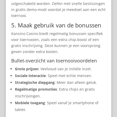
uitgeschakeld worden. Oefen met snelle beslissingen
in gratis demo‑modi voordat je meedoet aan een echt
toernooi.
5. Maak gebruik van de bonussen
Kansino Casino biedt regelmatig bonussen specifiek
voor toernooien, zoals een extra chip‑boost of een
gratis inschrijving. Deze kunnen je een voorsprong
geven zonder extra kosten.
Bullet‑overzicht van toernooivoordelen
Grote prijzen
: Veelvoud van je initiële inzet.
Sociale interactie
: Speel met echte mensen.
Strategische diepgang
: Meer dan alleen geluk.
Regelmatige promoties
: Extra chips en gratis
inschrijvingen.
Mobiele toegang
: Speel vanaf je smartphone of
tablet.