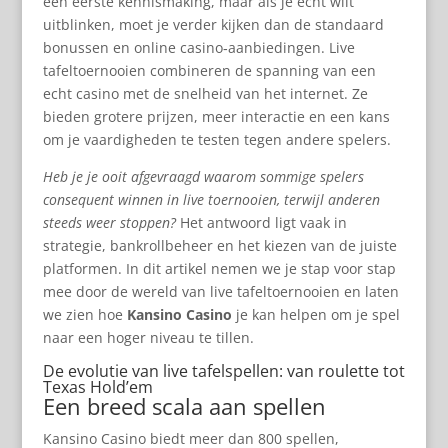
een eerste kennismaking, maar als je echt wilt
uitblinken, moet je verder kijken dan de standaard
bonussen en online casino‑aanbiedingen. Live
tafeltoernooien combineren de spanning van een
echt casino met de snelheid van het internet. Ze
bieden grotere prijzen, meer interactie en een kans
om je vaardigheden te testen tegen andere spelers.
Heb je je ooit afgevraagd waarom sommige spelers
consequent winnen in live toernooien, terwijl anderen
steeds weer stoppen?
Het antwoord ligt vaak in
strategie, bankrollbeheer en het kiezen van de juiste
platformen. In dit artikel nemen we je stap voor stap
mee door de wereld van live tafeltoernooien en laten
we zien hoe
Kansino Casino
je kan helpen om je spel
naar een hoger niveau te tillen.
De evolutie van live tafelspellen: van roulette tot
Texas Hold’em
Een breed scala aan spellen
Kansino Casino biedt meer dan 800 spellen,