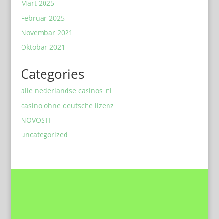
Mart 2025
Februar 2025
Novembar 2021
Oktobar 2021
Categories
alle nederlandse casinos_nl
casino ohne deutsche lizenz
NOVOSTI
uncategorized