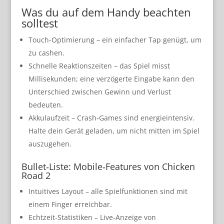
Was du auf dem Handy beachten
solltest
Touch‑Optimierung – ein einfacher Tap genügt, um
zu cashen.
Schnelle Reaktionszeiten – das Spiel misst
Millisekunden; eine verzögerte Eingabe kann den
Unterschied zwischen Gewinn und Verlust
bedeuten.
Akkulaufzeit – Crash‑Games sind energieintensiv.
Halte dein Gerät geladen, um nicht mitten im Spiel
auszugehen.
Bullet‑Liste: Mobile‑Features von Chicken
Road 2
Intuitives Layout – alle Spielfunktionen sind mit
einem Finger erreichbar.
Echtzeit‑Statistiken – Live‑Anzeige von