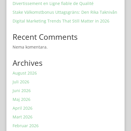
Divertissement en Ligne fiable de Qualité
Stake Välkomstbonus Uttagsgräns: Den Rika Taknivån
Digital Marketing Trends That Still Matter in 2026
Recent Comments
Nema komentara.
Archives
August 2026
Juli 2026
Juni 2026
Maj 2026
April 2026
Mart 2026
Februar 2026