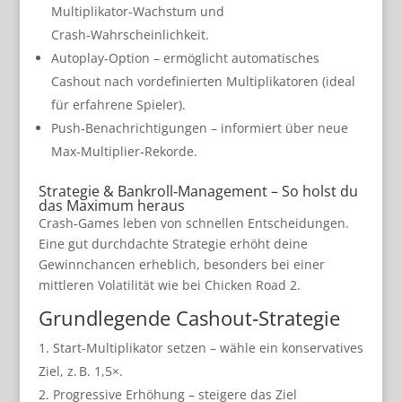
Multiplikator‑Wachstum und
Crash‑Wahrscheinlichkeit.
Autoplay‑Option – ermöglicht automatisches
Cashout nach vordefinierten Multiplikatoren (ideal
für erfahrene Spieler).
Push‑Benachrichtigungen – informiert über neue
Max‑Multiplier‑Rekorde.
Strategie & Bankroll‑Management – So holst du
das Maximum heraus
Crash‑Games leben von schnellen Entscheidungen.
Eine gut durchdachte Strategie erhöht deine
Gewinnchancen erheblich, besonders bei einer
mittleren Volatilität wie bei Chicken Road 2.
Grundlegende Cashout‑Strategie
Start‑Multiplikator setzen – wähle ein konservatives
Ziel, z. B. 1,5×.
Progressive Erhöhung – steigere das Ziel