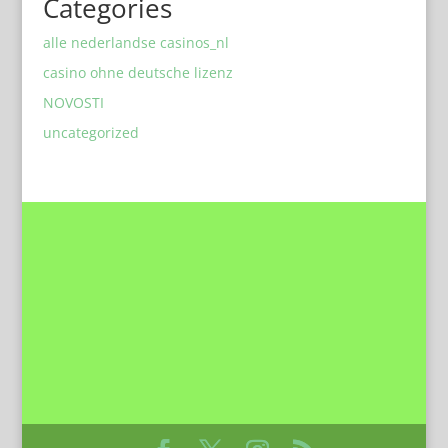
Categories
alle nederlandse casinos_nl
casino ohne deutsche lizenz
NOVOSTI
uncategorized