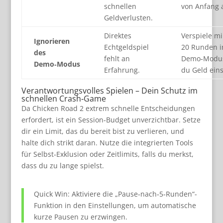
schnellen
von Anfang 
Geldverlusten.
Direktes
Verspiele m
Ignorieren
Echtgeldspiel
20 Runden 
des
fehlt an
Demo‑Modus
Demo‑Modus
Erfahrung.
du Geld eins
Verantwortungsvolles Spielen – Dein Schutz im
schnellen Crash‑Game
Da Chicken Road 2 extrem schnelle Entscheidungen
erfordert, ist ein Session‑Budget unverzichtbar. Setze
dir ein Limit, das du bereit bist zu verlieren, und
halte dich strikt daran. Nutze die integrierten Tools
für Selbst‑Exklusion oder Zeitlimits, falls du merkst,
dass du zu lange spielst.
Quick Win: Aktiviere die „Pause‑nach‑5‑Runden“-
Funktion in den Einstellungen, um automatische
kurze Pausen zu erzwingen.