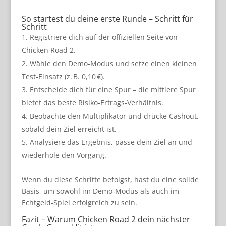
So startest du deine erste Runde – Schritt für
Schritt
Registriere dich auf der offiziellen Seite von
Chicken Road 2.
Wähle den Demo‑Modus und setze einen kleinen
Test‑Einsatz (z. B. 0,10 €).
Entscheide dich für eine Spur – die mittlere Spur
bietet das beste Risiko‑Ertrags‑Verhältnis.
Beobachte den Multiplikator und drücke Cashout,
sobald dein Ziel erreicht ist.
Analysiere das Ergebnis, passe dein Ziel an und
wiederhole den Vorgang.
Wenn du diese Schritte befolgst, hast du eine solide
Basis, um sowohl im Demo‑Modus als auch im
Echtgeld‑Spiel erfolgreich zu sein.
Fazit – Warum Chicken Road 2 dein nächster