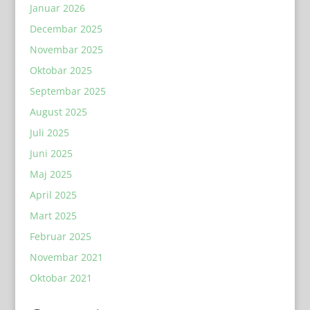
Januar 2026
Decembar 2025
Novembar 2025
Oktobar 2025
Septembar 2025
August 2025
Juli 2025
Juni 2025
Maj 2025
April 2025
Mart 2025
Februar 2025
Novembar 2021
Oktobar 2021