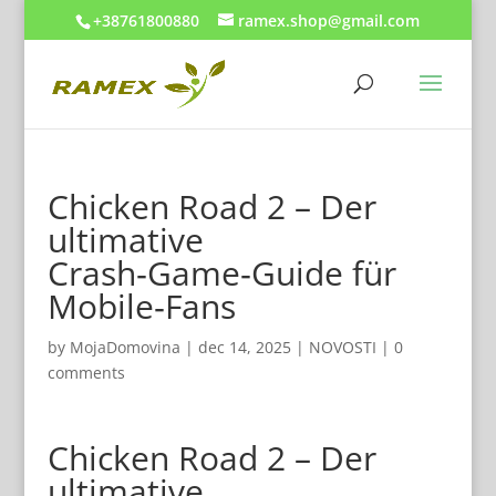
+38761800880
ramex.shop@gmail.com
Chicken Road 2 – Der
ultimative
Crash‑Game‑Guide für
Mobile‑Fans
by
MojaDomovina
|
dec 14, 2025
|
NOVOSTI
|
0
comments
Chicken Road 2 – Der
ultimative