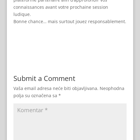
connaissances avant votre prochaine session
ludique.
Bonne chance… mais surtout jouez responsablement.
Submit a Comment
Vaša email adresa neće biti objavljivana.
Neophodna
polja su označena sa
*