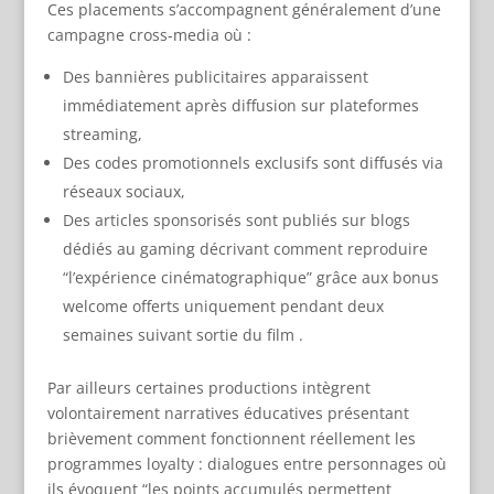
Ces placements s’accompagnent généralement d’une
campagne cross‑media où :
Des bannières publicitaires apparaissent
immédiatement après diffusion sur plateformes
streaming,
Des codes promotionnels exclusifs sont diffusés via
réseaux sociaux,
Des articles sponsorisés sont publiés sur blogs
dédiés au gaming décrivant comment reproduire
“l’expérience cinématographique” grâce aux bonus
welcome offerts uniquement pendant deux
semaines suivant sortie du film .
Par ailleurs certaines productions intègrent
volontairement narratives éducatives présentant
brièvement comment fonctionnent réellement les
programmes loyalty : dialogues entre personnages où
ils évoquent “les points accumulés permettent