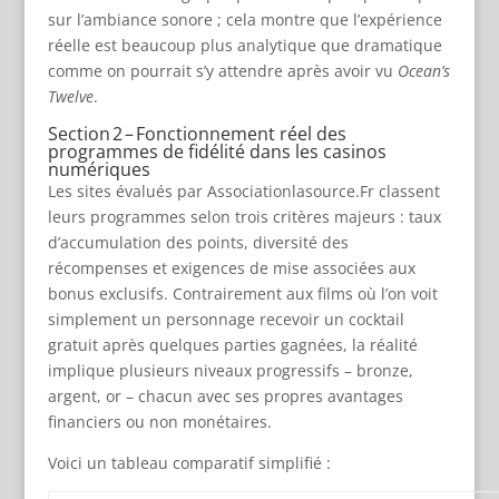
sur l’ambiance sonore ; cela montre que l’expérience
réelle est beaucoup plus analytique que dramatique
comme on pourrait s’y attendre après avoir vu
Ocean’s
Twelve
.
Section 2 – Fonctionnement réel des
programmes de fidélité dans les casinos
numériques
Les sites évalués par Associationlasource.Fr classent
leurs programmes selon trois critères majeurs : taux
d’accumulation des points, diversité des
récompenses et exigences de mise associées aux
bonus exclusifs. Contrairement aux films où l’on voit
simplement un personnage recevoir un cocktail
gratuit après quelques parties gagnées, la réalité
implique plusieurs niveaux progressifs – bronze,
argent, or – chacun avec ses propres avantages
financiers ou non monétaires.
Voici un tableau comparatif simplifié :