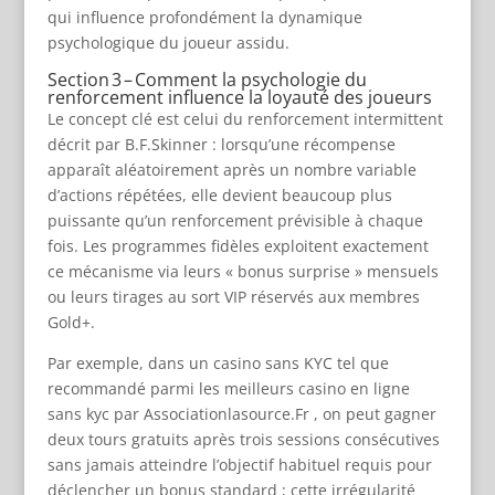
qui influence profondément la dynamique
psychologique du joueur assidu.
Section 3 – Comment la psychologie du
renforcement influence la loyauté des joueurs
Le concept clé est celui du renforcement intermittent
décrit par B.F.Skinner : lorsqu’une récompense
apparaît aléatoirement après un nombre variable
d’actions répétées, elle devient beaucoup plus
puissante qu’un renforcement prévisible à chaque
fois. Les programmes fidèles exploitent exactement
ce mécanisme via leurs « bonus surprise » mensuels
ou leurs tirages au sort VIP réservés aux membres
Gold+.
Par exemple, dans un casino sans KYC tel que
recommandé parmi les meilleurs casino en ligne
sans kyc par Associationlasource.Fr , on peut gagner
deux tours gratuits après trois sessions consécutives
sans jamais atteindre l’objectif habituel requis pour
déclencher un bonus standard ; cette irrégularité