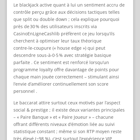
Le blackjack active quant à lui un sentiment accru de
contrôle perçu grâce aux décisions tactiques telles
que split ou double down ; cela explique pourquoi
près de 30 % des utilisateurs inscrits via
CasinoEnLigneCashlib préfèrent ce jeu lorsqu’ils
cherchent à optimiser leur taux théorique
contre‑le‑coupure (« house edge ») qui peut
descendre sous‑à‑0·5 % avec stratégie basique
parfaite . Ce sentiment est renforcé lorsqu’un
programme loyalty offre davantage de points pour
chaque main jouée correctement – stimulant ainsi
l’envie d’améliorer continuellement son score
personnel .
Le baccarat attire surtout ceux motivés par l’aspect
social & prestige ; il existe deux variantes principales
– « Paire Banque » et « Paire Joueur » – chacune
offrant différents niveaux d’émotion liée au suivi
statistique constant ; même si son RTP moyen reste
très élevé (~98 %), c’est surtout l’expérience VIP