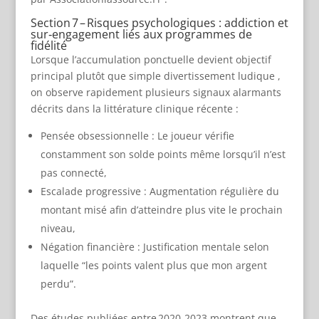
Section 7 – Risques psychologiques : addiction et
sur‑engagement liés aux programmes de
fidélité
Lorsque l’accumulation ponctuelle devient objectif
principal plutôt que simple divertissement ludique ,
on observe rapidement plusieurs signaux alarmants
décrits dans la littérature clinique récente :
Pensée obsessionnelle : Le joueur vérifie
constamment son solde points même lorsqu’il n’est
pas connecté,
Escalade progressive : Augmentation régulière du
montant misé afin d’atteindre plus vite le prochain
niveau,
Négation financière : Justification mentale selon
laquelle “les points valent plus que mon argent
perdu”.
Des études publiées entre 2020‑2023 montrent que