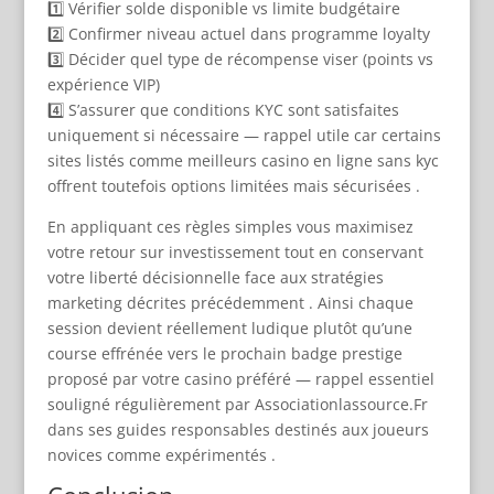
1️⃣ Vérifier solde disponible vs limite budgétaire
2️⃣ Confirmer niveau actuel dans programme loyalty
3️⃣ Décider quel type de récompense viser (points vs
expérience VIP)
4️⃣ S’assurer que conditions KYC sont satisfaites
uniquement si nécessaire — rappel utile car certains
sites listés comme meilleurs casino en ligne sans kyc
offrent toutefois options limitées mais sécurisées .
En appliquant ces règles simples vous maximisez
votre retour sur investissement tout en conservant
votre liberté décisionnelle face aux stratégies
marketing décrites précédemment . Ainsi chaque
session devient réellement ludique plutôt qu’une
course effrénée vers le prochain badge prestige
proposé par votre casino préféré — rappel essentiel
souligné régulièrement par Associationlassource.Fr
dans ses guides responsables destinés aux joueurs
novices comme expérimentés .