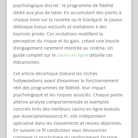
psychologique discret : le programme de fidélité
dédié aux jeux de table. En accumulant des points à
chaque mise sur la roulette ou le blackjack, le joueur
débloque bonus exclusifs et invitations à des
tournois privés. Ces incitations modifient la
perception du risque et du gain, créant une boucle
d’engagement rarement montrée au cinéma. Un
guide complet sur le
casino en ligne
détaille ces
mécanismes.
Cet article décortique d’abord les clichés
hollywoodiens avant d’examiner le fonctionnement
réel des programmes de fidélité, leur impact
psychologique et les risques associés. Chaque partie
alterne analyse comportementale et exemples
concrets tirés des meilleurs casino en ligne évalués
par Associationlasource.Fr, site indépendant
spécialisé dans les classements et revues objectives.
En suivant ce fil conducteur vous découvrirez
comment la psychologie du renforcement façonne