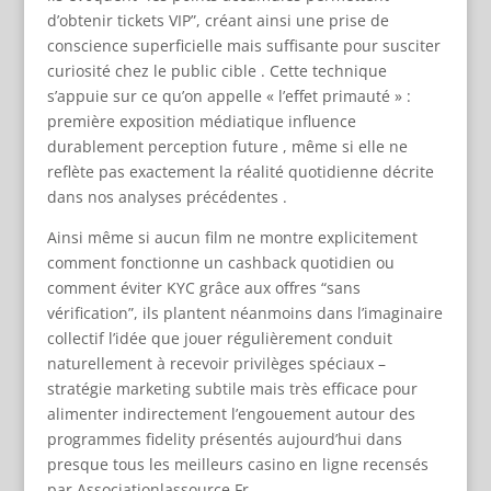
d’obtenir tickets VIP”, créant ainsi une prise de
conscience superficielle mais suffisante pour susciter
curiosité chez le public cible . Cette technique
s’appuie sur ce qu’on appelle « l’effet primauté » :
première exposition médiatique influence
durablement perception future , même si elle ne
reflète pas exactement la réalité quotidienne décrite
dans nos analyses précédentes .
Ainsi même si aucun film ne montre explicitement
comment fonctionne un cashback quotidien ou
comment éviter KYC grâce aux offres “sans
vérification”, ils plantent néanmoins dans l’imaginaire
collectif l’idée que jouer régulièrement conduit
naturellement à recevoir privilèges spéciaux –
stratégie marketing subtile mais très efficace pour
alimenter indirectement l’engouement autour des
programmes fidelity présentés aujourd’hui dans
presque tous les meilleurs casino en ligne recensés
par Associationlassource.Fr .