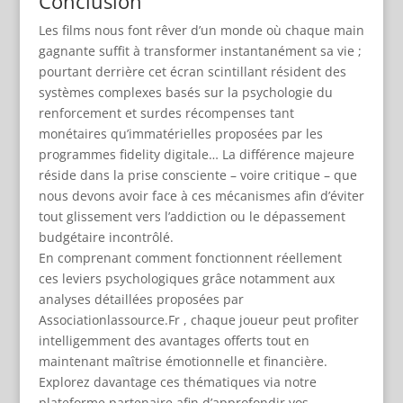
Conclusion
Les films nous font rêver d’un monde où chaque main
gagnante suffit à transformer instantanément sa vie ;
pourtant derrière cet écran scintillant résident des
systèmes complexes basés sur la psychologie du
renforcement et surdes récompenses tant
monétaires qu’immatérielles proposées par les
programmes fidelity digitale… La différence majeure
réside dans la prise consciente – voire critique – que
nous devons avoir face à ces mécanismes afin d’éviter
tout glissement vers l’addiction ou le dépassement
budgétaire incontrôlé.
En comprenant comment fonctionnent réellement
ces leviers psychologiques grâce notamment aux
analyses détaillées proposées par
Associationlassource.Fr , chaque joueur peut profiter
intelligemment des avantages offerts tout en
maintenant maîtrise émotionnelle et financière.
Explorez davantage ces thématiques via notre
plateforme partenaire afin d’approfondir vos