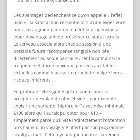
durant trois mois consécutifs .
Ces avantages déclenchent ce qu’on appelle « l’effet
halo » : la satisfaction ressentie lors d’une expérience
hors‑jeu augmente indirectement la propension à
jouer davantage afin de préserver ce statut acquis .
Le cerveau associe alors chaque session à une
possible future récompense tangible non liée
directement au solde bancaire , renforçant ainsi la
fréquence et durée moyenne passées aux tables
virtuelles comme blackjack ou roulette malgré leurs
risques inhérents .
En pratique cela signifie qu’un joueur pourra
accepter une volatilité plus élevée – par exemple
choisir une variante “high‑roller” avec mise minimale
€100 alors qu’il aurait pu opter pour €10 –
simplement parce qu’il vise indirectement l’obtention
prochaine d’un voyage VIP offert par son programme
loyalty actuel . Cette dynamique montre clairement