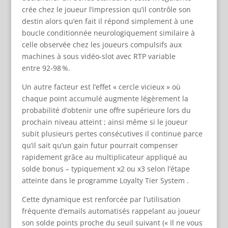
crée chez le joueur l’impression qu’il contrôle son
destin alors qu’en fait il répond simplement à une
boucle conditionnée neurologiquement similaire à
celle observée chez les joueurs compulsifs aux
machines à sous vidéo‑slot avec RTP variable
entre 92‑98 %.
Un autre facteur est l’effet « cercle vicieux » où
chaque point accumulé augmente légèrement la
probabilité d’obtenir une offre supérieure lors du
prochain niveau atteint ; ainsi même si le joueur
subit plusieurs pertes consécutives il continue parce
qu’il sait qu’un gain futur pourrait compenser
rapidement grâce au multiplicateur appliqué au
solde bonus – typiquement x2 ou x3 selon l’étape
atteinte dans le programme Loyalty Tier System .
Cette dynamique est renforcée par l’utilisation
fréquente d’emails automatisés rappelant au joueur
son solde points proche du seuil suivant (« Il ne vous