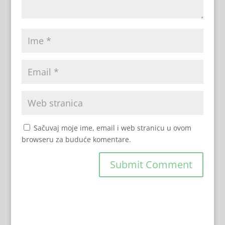
Sačuvaj moje ime, email i web stranicu u ovom
browseru za buduće komentare.