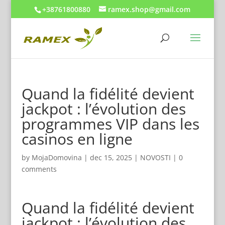
+38761800880
ramex.shop@gmail.com
Quand la fidélité devient
jackpot : l’évolution des
programmes VIP dans les
casinos en ligne
by
MojaDomovina
|
dec 15, 2025
|
NOVOSTI
|
0
comments
Quand la fidélité devient
jackpot : l’évolution des