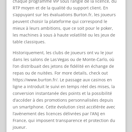
chaque programme VIP sous l’angle de la licence, du
RTP moyen et de la qualité du support client. En
s’appuyant sur les évaluations Burton.fr, les joueurs
peuvent choisir la plateforme qui correspond le
mieux à leurs ambitions, que ce soit pour le poker,
les machines à sous à haute volatilité ou les jeux de
table classiques.
Historiquement, les clubs de joueurs ont vu le jour
dans les salons de Las Vegas ou de Monte‑Carlo, où
l’on distribuait des jetons de fidélité en échange de
repas ou de nuitées. For more details, check out
https://www.burton.fr/. Le passage aux casinos en
ligne a introduit le suivi en temps réel des mises, la
conversion instantanée des points et la possibilité
d’accéder à des promotions personnalisées depuis
un smartphone. Cette évolution s’est accélérée avec
l’avènement des licences délivrées par l’ANJ en
France, qui imposent transparence et protection du
joueur.