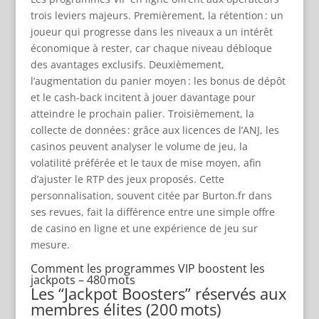
trois leviers majeurs. Premièrement, la rétention : un
joueur qui progresse dans les niveaux a un intérêt
économique à rester, car chaque niveau débloque
des avantages exclusifs. Deuxièmement,
l’augmentation du panier moyen : les bonus de dépôt
et le cash‑back incitent à jouer davantage pour
atteindre le prochain palier. Troisièmement, la
collecte de données : grâce aux licences de l’ANJ, les
casinos peuvent analyser le volume de jeu, la
volatilité préférée et le taux de mise moyen, afin
d’ajuster le RTP des jeux proposés. Cette
personnalisation, souvent citée par Burton.fr dans
ses revues, fait la différence entre une simple offre
de casino en ligne et une expérience de jeu sur
mesure.
Comment les programmes VIP boostent les
jackpots – 480 mots
Les “Jackpot Boosters” réservés aux
membres élites (200 mots)