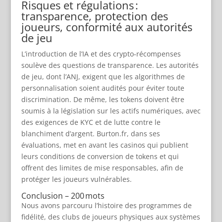
Risques et régulations :
transparence, protection des
joueurs, conformité aux autorités
de jeu
L’introduction de l’IA et des crypto‑récompenses
soulève des questions de transparence. Les autorités
de jeu, dont l’ANJ, exigent que les algorithmes de
personnalisation soient audités pour éviter toute
discrimination. De même, les tokens doivent être
soumis à la législation sur les actifs numériques, avec
des exigences de KYC et de lutte contre le
blanchiment d’argent. Burton.fr, dans ses
évaluations, met en avant les casinos qui publient
leurs conditions de conversion de tokens et qui
offrent des limites de mise responsables, afin de
protéger les joueurs vulnérables.
Conclusion – 200 mots
Nous avons parcouru l’histoire des programmes de
fidélité, des clubs de joueurs physiques aux systèmes