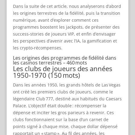
Dans la suite de cet article, nous analyserons d’abord
les origines terrestres de la fidélité, puis la transition
numérique, avant d’explorer comment ces
programmes boostent les jackpots, de présenter des
success‑stories de joueurs VIP, et enfin d’envisager
les perspectives d’avenir avec l’IA, la gamification et
les crypto‑récompenses.
Les origines des programmes de fidélité dans
les casinos terrestres – 460 mots
Les clubs de joueurs des années
1950‑1970 (150 mots)
Dans les années 1950, les grands hôtels de Las Vegas
ont créé les premiers clubs de joueurs, comme le
légendaire Club 777, destiné aux habitués du Caesars
Palace. L’objectif était double : récompenser la
dépense et inciter les gros parieurs à revenir. Ces
clubs fonctionnaient sur la base d’un carnet de
points signé à chaque mise, chaque dollar dépensé
rapportait un « stamp ». Au fil des années, les