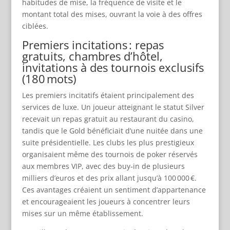
habitudes de mise, la fréquence de visite et le
montant total des mises, ouvrant la voie à des offres
ciblées.
Premiers incitations : repas
gratuits, chambres d’hôtel,
invitations à des tournois exclusifs
(180 mots)
Les premiers incitatifs étaient principalement des
services de luxe. Un joueur atteignant le statut Silver
recevait un repas gratuit au restaurant du casino,
tandis que le Gold bénéficiait d’une nuitée dans une
suite présidentielle. Les clubs les plus prestigieux
organisaient même des tournois de poker réservés
aux membres VIP, avec des buy‑in de plusieurs
milliers d’euros et des prix allant jusqu’à 100 000 €.
Ces avantages créaient un sentiment d’appartenance
et encourageaient les joueurs à concentrer leurs
mises sur un même établissement.