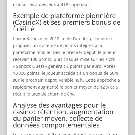
d’un accès à des jeux à RTP supérieur.
Exemple de plateforme pionnière
(CasinoX) et ses premiers bonus de
fidélité
CasinoX, lancé en 2012, a été l’un des premiers à
proposer un système de points intégrés à la
plateforme mobile. Dès le premier dépôt, le joueur
recevait 100 points, puis chaque mise sur les slots
« Gonzo’s Quest » générait 2 points par euro. Après
10 000 points, le joueur accédait à un bonus de 50 %
sur le prochain dépôt, valable 48 h. Cette approche a
rapidement augmenté le panier moyen de 12 % et a
réduit le taux de churn de 8 %.
Analyse des avantages pour le
casino : rétention, augmentation
du panier moyen, collecte de
données comportementales
Les programmes VIP en ligne offrent aux opérateurs