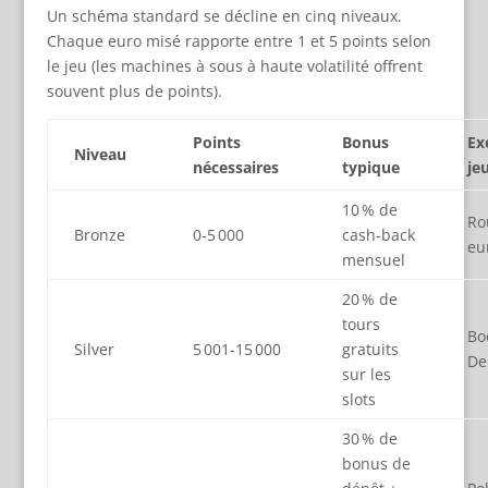
Un schéma standard se décline en cinq niveaux.
Chaque euro misé rapporte entre 1 et 5 points selon
le jeu (les machines à sous à haute volatilité offrent
souvent plus de points).
Points
Bonus
Ex
Niveau
nécessaires
typique
je
10 % de
Ro
Bronze
0‑5 000
cash‑back
eu
mensuel
20 % de
tours
Bo
Silver
5 001‑15 000
gratuits
De
sur les
slots
30 % de
bonus de