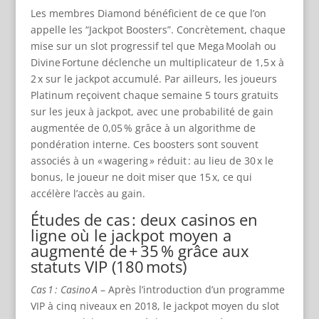
Les membres Diamond bénéficient de ce que l’on
appelle les “Jackpot Boosters”. Concrètement, chaque
mise sur un slot progressif tel que Mega Moolah ou
Divine Fortune déclenche un multiplicateur de 1,5 x à
2 x sur le jackpot accumulé. Par ailleurs, les joueurs
Platinum reçoivent chaque semaine 5 tours gratuits
sur les jeux à jackpot, avec une probabilité de gain
augmentée de 0,05 % grâce à un algorithme de
pondération interne. Ces boosters sont souvent
associés à un « wagering » réduit : au lieu de 30 x le
bonus, le joueur ne doit miser que 15 x, ce qui
accélère l’accès au gain.
Études de cas : deux casinos en
ligne où le jackpot moyen a
augmenté de + 35 % grâce aux
statuts VIP (180 mots)
Cas 1 : Casino A
– Après l’introduction d’un programme
VIP à cinq niveaux en 2018, le jackpot moyen du slot