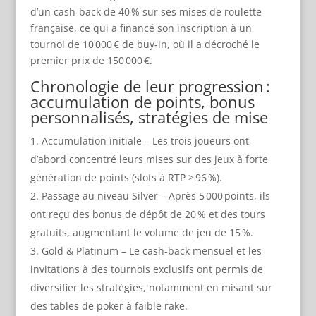
d’un cash‑back de 40 % sur ses mises de roulette
française, ce qui a financé son inscription à un
tournoi de 10 000 € de buy‑in, où il a décroché le
premier prix de 150 000 €.
Chronologie de leur progression :
accumulation de points, bonus
personnalisés, stratégies de mise
Accumulation initiale – Les trois joueurs ont
d’abord concentré leurs mises sur des jeux à forte
génération de points (slots à RTP > 96 %).
Passage au niveau Silver – Après 5 000 points, ils
ont reçu des bonus de dépôt de 20 % et des tours
gratuits, augmentant le volume de jeu de 15 %.
Gold & Platinum – Le cash‑back mensuel et les
invitations à des tournois exclusifs ont permis de
diversifier les stratégies, notamment en misant sur
des tables de poker à faible rake.