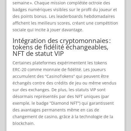
semaine ». Chaque mission complétée octroie des
badges numériques visibles sur le profil du joueur et
des points bonus. Les leaderboards hebdomadaires
affichent les meilleurs scores, créant une compétition
sociale qui incite à jouer davantage.
Intégration des cryptomonnaies :
tokens de fidélité échangeables,
NFT de statut VIP
Certaines plateformes expérimentent les tokens
ERC‑20 comme monnaie de fidélité. Les joueurs
accumulent des “CasinoTokens” qui peuvent être
échangés contre des crédits de jeu ou même vendus
sur des exchanges. De plus, les statuts VIP sont
désormais représentés par des NFT uniques (par
exemple, le badge “Diamond NFT”) qui garantissent
des avantages permanents même en cas de
changement de casino, grâce à la technologie de la
blockchain.