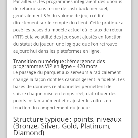
Par ailleurs, les programmes intégraient des « bonus
de retour » sous forme de cash‑back mensuel,
généralement 5 % du volume de jeu, crédité
directement sur le compte du client. Cette pratique a
posé les bases du modèle actuel où le taux de retour
(RTP) et la volatilité des jeux sont ajustés en fonction
du statut du joueur, une logique que l’on retrouve
aujourd’hui dans les plateformes en ligne.
Transition numérique : l’émergence des
programmes VIP en ligne – 420 mots
Le passage du parquet aux serveurs a radicalement
changé la façon dont les casinos gèrent la fidélité. Les
bases de données relationnelles permettent de
suivre chaque mise en temps réel, d’attribuer des
points instantanément et d’ajuster les offres en
fonction du comportement du joueur.
Structure typique : points, niveaux
(Bronze, Silver, Gold, Platinum,
Diamond)