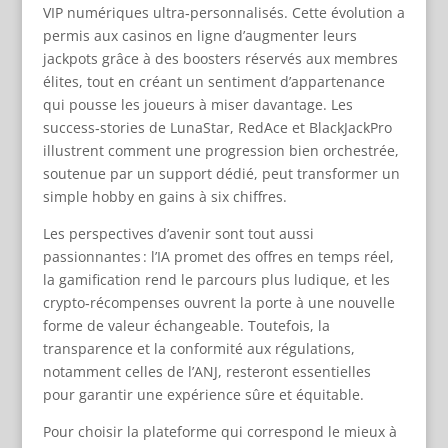
VIP numériques ultra‑personnalisés. Cette évolution a
permis aux casinos en ligne d’augmenter leurs
jackpots grâce à des boosters réservés aux membres
élites, tout en créant un sentiment d’appartenance
qui pousse les joueurs à miser davantage. Les
success‑stories de LunaStar, RedAce et BlackJackPro
illustrent comment une progression bien orchestrée,
soutenue par un support dédié, peut transformer un
simple hobby en gains à six chiffres.
Les perspectives d’avenir sont tout aussi
passionnantes : l’IA promet des offres en temps réel,
la gamification rend le parcours plus ludique, et les
crypto‑récompenses ouvrent la porte à une nouvelle
forme de valeur échangeable. Toutefois, la
transparence et la conformité aux régulations,
notamment celles de l’ANJ, resteront essentielles
pour garantir une expérience sûre et équitable.
Pour choisir la plateforme qui correspond le mieux à