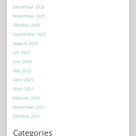
Decembar 2025
Novembar 2025
Oktobar 2025
Septembar 2025
August 2025
Juli 2025
Juni 2025
Maj 2025
April 2025
Mart 2025
Februar 2025
Novembar 2021
Oktobar 2021
Categories