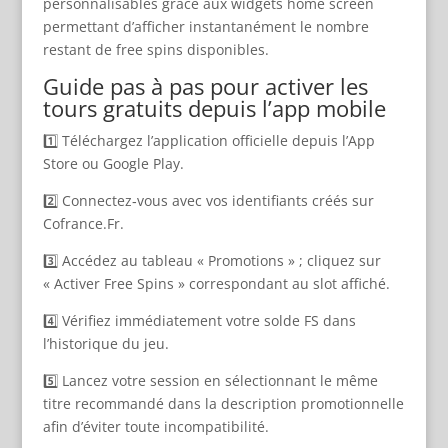
personnalisables grâce aux widgets home screen
permettant d’afficher instantanément le nombre
restant de free spins disponibles.
Guide pas à pas pour activer les
tours gratuits depuis l’app mobile
1️⃣ Téléchargez l’application officielle depuis l’App
Store ou Google Play.
2️⃣ Connectez‑vous avec vos identifiants créés sur
Cofrance.Fr.
3️⃣ Accédez au tableau « Promotions » ; cliquez sur
« Activer Free Spins » correspondant au slot affiché.
4️⃣ Vérifiez immédiatement votre solde FS dans
l’historique du jeu.
5️⃣ Lancez votre session en sélectionnant le même
titre recommandé dans la description promotionnelle
afin d’éviter toute incompatibilité.