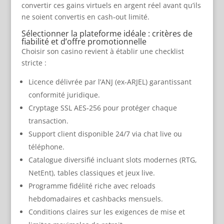
convertir ces gains virtuels en argent réel avant qu’ils
ne soient convertis en cash‑out limité.
Sélectionner la plateforme idéale : critères de
fiabilité et d’offre promotionnelle
Choisir son casino revient à établir une checklist
stricte :
Licence délivrée par l’ANJ (ex‑ARJEL) garantissant
conformité juridique.
Cryptage SSL AES‑256 pour protéger chaque
transaction.
Support client disponible 24/7 via chat live ou
téléphone.
Catalogue diversifié incluant slots modernes (RTG,
NetEnt), tables classiques et jeux live.
Programme fidélité riche avec reloads
hebdomadaires et cashbacks mensuels.
Conditions claires sur les exigences de mise et