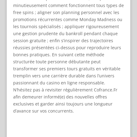
minutieusement comment fonctionnent tous types de
free spins ; aligner son planning personnel avec les
promotions récurrentes comme Monday Madness ou
les tournois spécialisés ; appliquer rigoureusement
une gestion prudente du bankroll pendant chaque
session gratuite ; enfin s’inspirer des trajectoires
réussies présentées ci‑dessus pour reproduire leurs
bonnes pratiques. En suivant cette méthode
structurée toute personne débutante peut
transformer ses premiers tours gratuits en véritable
tremplin vers une carrière durable dans l’univers
passionnant du casino en ligne responsable.
N’hésitez pas à revisiter régulièrement Cofrance.Fr
afin demeurer informé(e) des nouvelles offres
exclusives et garder ainsi toujours une longueur
d’avance sur vos concurrents.​