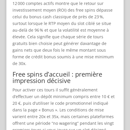
12 000 comptes actifs montre que le retour sur
investissement moyen (ROI) des free spins dépasse
celui du bonus cash classique de près de 23 %,
surtout lorsque le RTP moyen du slot ciblé se situe
au‑delà de 96 % et que la volatilité est moyenne à
élevée. Cela signifie que chaque série de tours
gratuits bien choisie peut générer davantage de
gains nets que deux fois le même montant sous
forme de crédit bonus soumis à une mise minimum
de 30x.
Free spins d’accueil : première
impression décisive
Pour activer ces tours il suffit généralement
d’effectuer un dépôt minimum compris entre 10 € et
20 €, puis d’utiliser le code promotionnel indiqué
dans la page « Bonus ». Les conditions de mise
varient entre 20x et 35x, mais certaines plateformes
offrent une période “no wagering” pendant les vingt
premiers tours si vous jouez sur un slot désigné