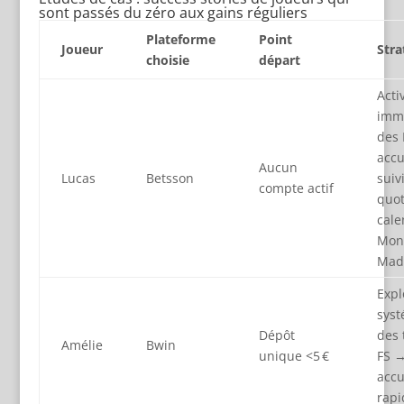
sont passés du zéro aux gains réguliers
Plateforme
Point
Joueur
Stra
choisie
départ
Acti
imm
des 
accu
Aucun
Lucas
Betsson
suiv
compte actif
quot
cale
Mon
Mad
Expl
syst
Dépôt
des 
Amélie
Bwin
unique <5 €
FS →
accu
rapi