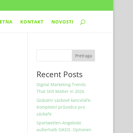
ETNA
KONTAKT
NOVOSTI
Pretraga
Recent Posts
Digital Marketing Trends
That Still Matter in 2026
Globální sázkové kanceláře:
Kompletní průvodce pro
sázkaře
Sportwetten-Angebote
außerhalb OASIS: Optionen