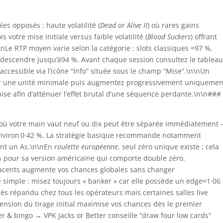
es opposés : haute volatilité (
Dead or Alive II
) où rares gains
s votre mise initiale versus faible volatilité (
Blood Suckers
) offrant
Le RTP moyen varie selon la catégorie : slots classiques ≈97 %,
t descendre jusqu’à94 %. Avant chaque session consultez le tableau
accessible via l’icône “Info” située sous le champ “Mise”.\n\nUn
er une unité minimale puis augmentez progressivement uniquemen
mise afin d’atténuer l’effet brutal d’une séquence perdante.\n\n###
” où votre main vaut neuf ou dix peut être séparée immédiatement 
environ 0·42 %. La stratégie basique recommande notamment
ant un As.\n\nEn
roulette européenne
, seul zéro unique existe ; cela
% pour sa version américaine qui comporte double zéro.
djacents augmente vos chances globales sans changer
 simple : misez toujours « banker » car elle possède un edge≈1·06
rès répandu chez tous les opérateurs mais certaines salles live
nsion du tirage initial maximise vos chances dès le premier
er & bingo → VPK Jacks or Better conseille “draw four low cards”