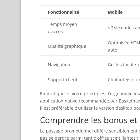
Fonctionnalité
Mobile
Temps moyen
< 2 secondes ap
d’accès
Optimisée HTML
Qualité graphique
auto
Navigation
Gestes tactile 
Support client
Chat intégré + 
En pratique, si votre priorité est l’ergonomie i
application native recommandée par Basketnews
il est préférable d’utiliser la version desktop 
Comprendre les bonus et 
Le paysage promotionnel diffère sensiblement 
pas se perdre parmi tant d’offres scintillantes :