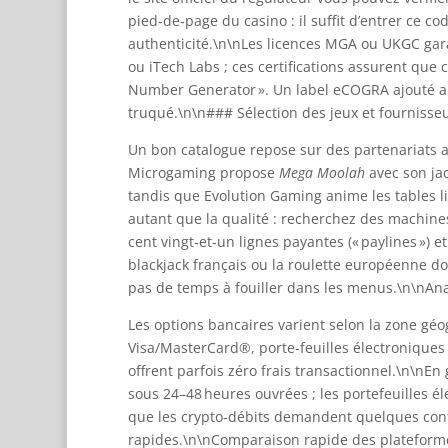
pied‑de‑page du casino : il suffit d’entrer ce 
authenticité.\n\nLes licences MGA ou UKGC ga
ou iTech Labs ; ces certifications assurent que 
Number Generator ». Un label eCOGRA ajouté aux
truqué.\n\n### Sélection des jeux et fournisse
Un bon catalogue repose sur des partenariats av
Microgaming propose
Mega Moolah
avec son jac
tandis que Evolution Gaming anime les tables l
autant que la qualité : recherchez des machine
cent vingt‑et‑un lignes payantes (« paylines »)
blackjack français ou la roulette européenne doi
pas de temps à fouiller dans les menus.\n\nAn
Les options bancaires varient selon la zone géo
Visa/MasterCard®, porte‑feuilles électroniques 
offrent parfois zéro frais transactionnel.\n\nEn
sous 24–48 heures ouvrées ; les portefeuilles 
que les crypto‑débits demandent quelques conf
rapides.\n\nComparaison rapide des plateform