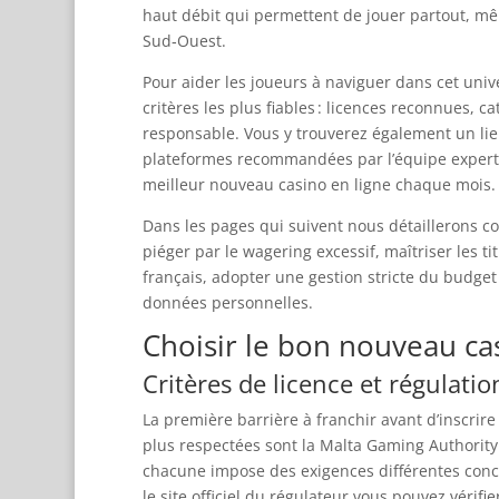
haut débit qui permettent de jouer partout, mê
Sud‑Ouest.
Pour aider les joueurs à naviguer dans cet uni
critères les plus fiables : licences reconnues, c
responsable. Vous y trouverez également un li
plateformes recommandées par l’équipe experte 
meilleur nouveau casino en ligne chaque mois.
Dans les pages qui suivent nous détaillerons co
piéger par le wagering excessif, maîtriser les ti
français, adopter une gestion stricte du budget
données personnelles.
Choisir le bon nouveau ca
Critères de licence et régulatio
La première barrière à franchir avant d’inscrire
plus respectées sont la Malta Gaming Authorit
chacune impose des exigences différentes conce
le site officiel du régulateur vous pouvez vérifi