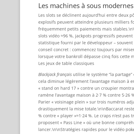
Les machines à sous modernes
Les slots se déclinent aujourd’hui entre deux pôl
explosifs peuvent atteindre plusieurs milliers foi
fréquemment petits paiements mais stables.\n\n
slots vidéo ≈96 %, jackpots progressifs peuven
statistique fourni par le développeur – souvent 
conseil concret : commencez toujours par mis
lorsque votre bankroll dépasse cinq fois cette 
Les jeux de table classiques
Blackjack français
utilise le système “la partage
cela diminue légèrement l’avantage maison à 
« stand on hard 17 » contre un croupier montr
ramène l’avantage maison à 2·7 % contre 5·26 
Parier « voisinage plein » sur trois numéros a
drastiquement la mise totale.\n\nBaccarat reste
% contre « player »≈1·24 %. Le craps n’est pas t
proposent « Pass Line » où une bonne compréhe
lancer.\n\nStratégies rapides pour le vidéo pok