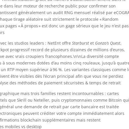
code dans leur moteur de recherche public pour confirmer son
rantissent généralement un audit RNG mensuel réalisé par eCOGR
chaque tirage aléatoire suit strictement le protocole « Random
 pages « À propos » est donc un gage sérieux que le jeu n’est pas
urs
ec les studios leaders : NetEnt offre
Starburst
et
Gonzo’s Quest
,
kpot progressif record de plusieurs dizaines de millions d’euros,
ive avec vrais croupiers francophones.\n\nLa diversité compte
s à sous modernes dotées d’au moins cinq rouleaux, jusqu’à quatr
 et un RTP moyen supérieur à 96 %. Les variantes classiques comme l
vent être visibles dès l’écran principal afin que vous ne perdiez
alyse des méthodes de paiement sécurisées & temps de retrait
graphique mais trois familles restent incontournables : cartes
tels que Skrill ou Neteller, puis cryptomonnaies comme Bitcoin qu
 général une demande de retrait par carte bancaire est traitée
électroniques peuvent créditer votre compte immédiatement alors
irmations blockchain supplémentaires mais restent
es mobiles vs desktop